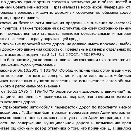
по допуску транспортных средств к эксплуатации и обязанностей
нием Совета Министров - Правительства Российской Федерации от
орожных переездов и других дорожных сооружений, обязаны соде
артов, норм
и правил.
спечения безопасности движения предельные значения показателе
ых пунктов, а также требования к эксплуатационному состоянию техн
ия государственного стандарта являются обязательными и напра
ства населения, охрану окружающей среды.
о покрытие проезжей части дороги не должно иметь просадок, выб
 дорожного движения скоростью. Предельные размеры отдельных пр
 сантиметров (подпункты 3.1.1, 3.1.2 ГОСТа
Р
50597-93).
 в безопасном для дорожного движения состоянии (в соответствии с
 движении судом установлены.
о закона от 06.10.2003 N 131-ФЗ "Об общих принципах организации м
ния поселения относятся содержание и строительство автомобиль
ицах населенных пунктов поселения, за исключением автомобильн
ьного и регионального значения.
а от 10.12.1995 N 196-ФЗ "О безопасности дорожного движения" п
луатации установленным правилам, стандартам, техническим нормам и
го находятся дороги.
 страхователю автомобиля перекресток дорог по проспекту Лесно
дской округ". Данный факт признан представителем Администрации 
ием дорожного покрытия, как на это указывает Администрация, не 
анности по содержанию муниципальной дороги и возмещению вре
читает ошибочным довод ответчика о том, что причиной ДТП явилос