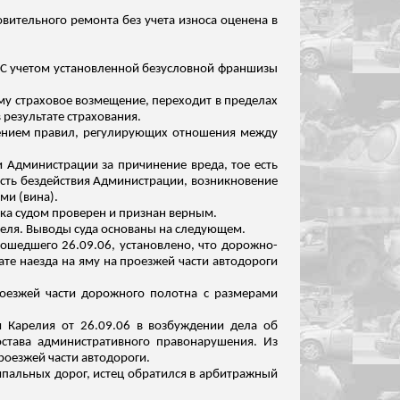
овительного ремонта без учета износа оценена в
. С учетом установленной безусловной франшизы
ему страховое возмещение, переходит в пределах
 результате страхования.
юдением правил, регулирующих отношения между
и Администрации за причинение вреда, тое есть
сть бездействия Администрации, возникновение
ми (вина).
ска судом проверен и признан верным.
теля. Выводы суда основаны на следующем.
шедшего 26.09.06, установлено, что дорожно-
те наезда на яму на проезжей части автодороги
оезжей части дорожного полотна с размерами
 Карелия от 26.09.06 в возбуждении дела об
остава административного правонарушения. Из
роезжей части автодороги.
пальных дорог, истец обратился в арбитражный