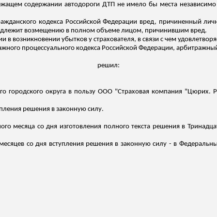
ежащем содержании автодороги ДТП не имело бы места независимо
Гражданского кодекса Российской Федерации вред, причиненный лич
одлежит возмещению в полном объеме лицом, причинившим вред.
и в возникновении убытков у страхователя, в
связи
с чем удовлетворя
ражного процессуального кодекса Российской Федерации, арбитражный
решил:
о городского округа в польз
у ООО
"Страховая компания "Цюрих. Ри
упления решения в законную силу.
ого месяца со дня изготовления полного текста решения в Тринадц
 месяцев со дня вступления решения в законную силу - в Федеральны