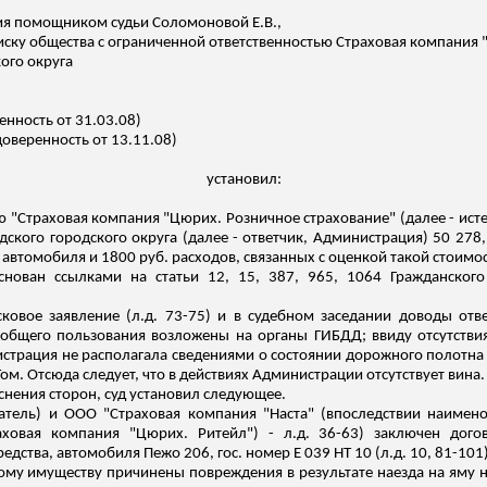
ия помощником судьи Соломоновой Е.В.,
 иску общества с ограниченной ответственностью Страховая компания
ого округа
енность от 31.03.08)
доверенность от 13.11.08)
установил:
ю "Страховая компания "Цюрих. Розничное страхование" (далее - ист
ского городского округа (далее - ответчик, Администрация) 50 278
автомобиля и 1800 руб. расходов, связанных с оценкой такой стоимос
основан ссылками на статьи 12, 15, 387, 965, 1064 Гражданског
сковое заявление (
л.д
. 73-75) и в судебном заседании доводы от
общего пользования возложены на органы ГИБДД; ввиду отсутств
страция не располагала сведениями о состоянии дорожного полотна в
. Отсюда следует, что в действиях Администрации отсутствует вина.
снения сторон, суд установил следующее.
ватель) и ООО "Страховая компания "Наста" (впоследствии наиме
аховая компания "Цюрих.
Ритейл") -
л.д
. 36-63) заключен дого
едства, автомобиля Пежо 206, гос. номер
Е
039 НТ 10 (
л.д
. 10, 81-101)
ному имуществу причинены повреждения в результате наезда на яму 