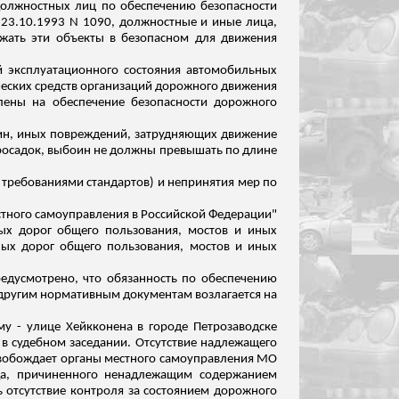
 должностных лиц по обеспечению безопасности
 23.10.1993 N 1090, должностные и иные лица,
ржать эти объекты в безопасном для движения
й эксплуатационного состояния автомобильных
ических средств организаций дорожного движения
влены на обеспечение безопасности дорожного
оин, иных повреждений, затрудняющих движение
осадок, выбоин не должны превышать по длине
 требованиями стандартов) и непринятия мер по
естного самоуправления в Российской Федерации"
ных дорог общего пользования, мостов и иных
ых дорог общего пользования, мостов и иных
редусмотрено, что обязанность по обеспечению
 другим нормативным документам возлагается на
му - улице
Хейкконена
в городе Петрозаводске
в судебном заседании. Отсутствие надлежащего
освобождает органы местного самоуправления МО
да, причиненного ненадлежащим содержанием
ь отсутствие
контроля за
состоянием дорожного