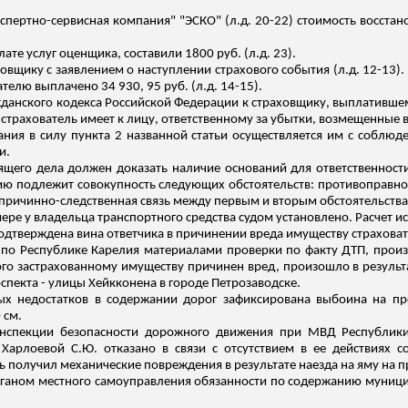
спертно-сервисная компания" "ЭСКО" (
л.д
. 20-22) стоимость восстан
ате услуг оценщика, составили 1800 руб. (
л.д
. 23).
ховщику с заявлением о наступлении страхового события (
л.д
. 12-13)
телю выплачено 34 930, 95 руб. (
л.д
. 14-15).
ражданского кодекса Российской Федерации к страховщику, выплативш
трахователь имеет к лицу, ответственному за убытки, возмещенные в
ния в силу пункта 2 названной статьи осуществляется им с собл
и.
оящего дела должен доказать наличие оснований для ответственност
ию подлежит совокупность следующих обстоятельств: противоправно
 причинно-следственная связь между первым и вторым обстоятельства
ре у владельца транспортного средства судом установлено. Расчет и
 подтверждена вина ответчика в причинении вреда имуществу страхова
 Республике Карелия материалами проверки по факту ДТП, произо
ого застрахованному имуществу причинен вред, произошло в результа
оспекта - улицы
Хейкконена
в городе Петрозаводске.
ых недостатков в содержании дорог зафиксирована выбоина на пр
 см.
нспекции безопасности дорожного движения при МВД Республики
я
Харлоевой
С.Ю. отказано в связи с отсутствием в ее действиях с
ь получил механические повреждения в результате наезда на яму на п
ганом местного самоуправления обязанности по содержанию муници