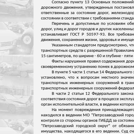
Согласно пункту 13 Основных положений 
дорожного движения, утвержденных постановле
ответственные за состояние дорог, железнод
состоянии в соответствии с требованиями станд
Перечень и допустимые по условиям обе
дорог, улиц и дорог городов и других населенн
устанавливает ГОСТ
Р
50597-93. Все требован
движения, сохранения жизни, здоровья и имуще
Указанным стандартом предусмотрено, чт
транспортных сре
дств с р
азрешенной Правилами
15 сантиметров, по ширине - 60 и глубине - пяти
Факты нарушения правил содержания дорог
своевременному устранению помех в дорожном
В пункте 5 части 1 статьи 14 Федеральног
установлено, что к вопросам местного значе
транспортных инженерных сооружений в гран
транспортных инженерных сооружений
федерал
В части 2 статьи 12 Федерального закон
соответствия состояния дорог в процессе эксп
орган исполнительной власти, в ведении которо
На момент повреждения принадлежащего
находился в ведении МО "Петрозаводский горо
контроля со стороны органов ГИБДД за состоян
"Петрозаводский городской округ" от обяз
имущества, находящегося в его ведении. Суд с