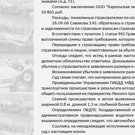
знаками (
л.д
. 11).
Согласно заключению ООО "Карельская эк
50 805 руб.
Расходы, понесенные страхователем по опл
26.09.06 Сивакова З.Ю. обратилась к стра
и задолженности по страховым взносам страхова
В соответствии с пунктом 1 статьи 965 Г
выплаченной суммы право требования, которое с
Перешедшее к страховщику право требова
страхователем и лицом, ответственным за убытк
Отсюда следует, что истец в рамках наст
деликтное
обязательство ответчика. Доказыван
убытков у страхователя в заявленном размере и
Возникновение убытков в заявленном разме
Суд также считает, что материалами дела
Проведенными Управлением ГИБДД МВД по
транспортное
происшествие
в результате котор
общего пользования на перекрестке Лесного пр
Схемой происшествия и актом выявленн
шириной 0,8 м, длиной 1,3 м, глубиной более 20
Определением ОБДПС Государственной и
административном правонарушении водител
указанного определения следует, что автомобил
Ссылаясь на ненадлежащее исполнение ор
суд с настоящим иском.