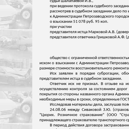
судьи
Шалапаевой
И.В.,
при ведении протокола судебного заседан
рассмотрев в судебном заседании дело по
к Администрации Петрозаводского городск
о взыскании 51 078 руб. 95 коп.
при участии
представителя истца Марковой А.В. (довер
представителя ответчика Гришковой А.Ф. (
общество с ограниченной ответственность
иском о взыскании с Администрации Петрозавод
размере стоимости восстановительного ремонта 
Иск заявлен в порядке суброгации, об
представителем истца в судебном заседании.
Ответчик иск не признал. В отзыве на и
осуществлению
контроля за
состоянием дорог 
покрытия со стороны названного органа Админи
необходимые меры в сроки, определенные ГОСТом
Исследовав материалы дела, заслушав поя
24.08.06 между Сиваковой З.Ю. (страхо
"Цюрих.
Розничное страхование" (ООО "Стр
принадлежащего страхователю транспортного ср
В период действия договора застрахован