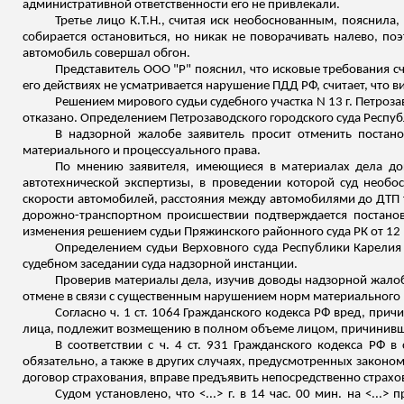
административной ответственности его не привлекали.
Третье лицо К.Т.Н., считая иск необоснованным, пояснила,
собирается остановиться, но никак не поворачивать налево, по
автомобиль совершал обгон.
Представитель ООО "Р" пояснил, что исковые требования с
его действиях не усматривается нарушение ПДД РФ, считает, что 
Решением мирового судьи судебного участка N 13 г. Петроз
отказано. Определением Петрозаводского городского суда Респуб
В надзорной жалобе заявитель просит отменить постан
материального и процессуального права.
По мнению заявителя, имеющиеся в материалах дела док
автотехнической экспертизы, в проведении которой суд необо
скорости автомобилей, расстояния между автомобилями до ДТП 
дорожно-транспортном происшествии подтверждается постан
изменения решением судьи
Пряжинского
районного суда РК от 12
Определением судьи Верховного суда Республики Карелия
судебном заседании суда надзорной инстанции.
Проверив материалы дела, изучив доводы надзорной жало
отмене в связи с существенным нарушением норм материального 
Согласно ч. 1 ст. 1064 Гражданского кодекса РФ вред, пр
лица, подлежит возмещению в полном объеме лицом, причинивш
В соответствии с ч. 4 ст. 931 Гражданского кодекса РФ в 
обязательно, а также в других случаях, предусмотренных законом
договор страхования, вправе предъявить непосредственно страх
Судом установлено, что <...> г. в 14 час. 00 мин. на <..