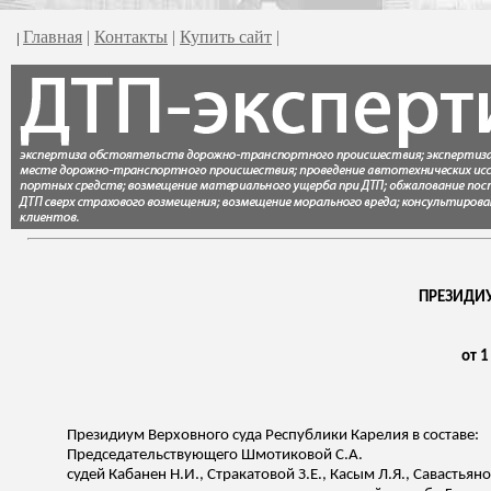
Главная
|
Контакты
|
Купить сайт
|
|
ПРЕЗИДИУ
от 1
Президиум Верховного суда Республики Карелия в составе:
Председательствующего
Шмотиковой
С.А.
судей
Кабанен
Н.И.,
Стракатовой
З.Е.,
Касым
Л.Я.,
Савастьяно