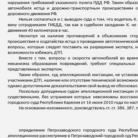
нарушения требований указанного пункта ПДД РФ. Таким образ
автомобиля истца и дорожно-транспортным происшествием отс
дорожного движения РФ.
Нельзя согласиться и с выводом суда о том, что водитель
вину сотрудниками ГИБДД, так как в судебном заседании К. не
движения 40 километров в час.
Несмотря на наличие противоречий в объяснениях сто
происшествия и ходатайства истца о проведении автотехнической 
вопросы, которые следует поставить на разрешение эксперта, 
возможности избежать ДТП.
Вместе с тем, вопросы о скорости автомобилей во время
механизма образования повреждений, требуют специальных
представленных экспертом.
Таким образом, суд апелляционной инстанции, не устано
участниками ДТП, наличие или отсутствие технической возможнос
однако допустимыми доказательствами свой вывод не обосновал
Поскольку допущенные судом апелляционной инстанции пр
существенными, без устранения которых невозможны восстано
городского суда Республики Карелия от 16 июня 2010 года по на
На основании изложенного, руководствуясь ст. ст. 386, 387, 
определение Петрозаводского городского суда Респуб
апелляционное рассмотрение в Петрозаводский городской суд Ре