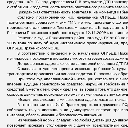
средства - а/м "В" под управлением Г. В результате ДТП транс
октября 2009 года стоимость восстановительного ремонта автомоби
Гражданская ответственность водителя К. на момент ДТП бы
Согласно постановлению
и.о
. начальника ОГИБДД
Пряж
транспортным средством - а/м "М", не учел дистанцию до впе
произошло столкновение. Тем самым, водитель К. нарушил п. 9.
Решением
Пряжинского
районного суда от 12.11.2009 г. постанов
Решением судьи
Пряжинского
районного суда РК от 03 но
2009 года по делу об административном правонарушении, пред
ОГИБДД
Пряжинского
РОВД.
В соответствии с письмом
и.о
. начальника ОГИБДД
Пряж
начиналось, поскольку в его действиях отсутствовал состав адми
Допрошенные судом в качестве свидетелей очевидцы ДТП Г.К
Отказывая в удовлетворении исковых требований, суд
транспортном происшествии виноват водитель Г., поскольку
обра
При этом суд апелляционной инстанции согласился с выв
впереди идущее транспортное средство, нарушил требования 
средства). Вместе с тем, судом сделаны выводы о том, что данн
скорость движения, поскольку это ему не вменялось в вину сотр
Между тем, с указанными выводами суда согласиться нельзя
В соответствии с п. 9.10 Правил дорожного движения РФ
соблюдать такую дистанцию до движущегося впереди транспо
интервал, обеспечивающий безопасность движения.
Из указанной нормы следует, что любая дистанция до движу
позволяет избежать столкновения с другим транспортным сре