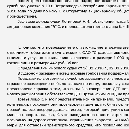
рассмотрел гражданское дело по надзорной жалобе Г., пос
судебного участка N 13 г. Петрозаводска Республики Карелия от
2010 года по делу по иску Г. к Открытому акционерному общес
происшествием.
Заслушав доклад судьи Логиновой Н.И., объяснения истца 
акционерная компания "Э" С. и представителя третьего лица К. 
Г., считая, что повреждения его автомашине в результат
ответчиком, обратился в суд с иском к ОАО "Страховая акцион
стоимости услуг по составлению заключения в размере 1 000 ру
госпошлины в размере 442 руб. 36 коп.
Определениями мирового судьи от 16.02.2010 г., 02.03.2010 г
В судебном заседании истец исковые требования поддержал
Представитель ответчика в судебное заседание не явился, о
страховое возмещение не было выплачено истцу, поскольку со
представлена справка о том, что вины Г. в совершении ДТП нет
нового рассмотрения обстоятельств ДТП
Пряжинским
РОВД не пре
Третье лицо К. и его представитель иск не признали, предс
критически, поскольку они противоречат друг другу. Считают, 
правой полосе, впереди двигался истец, который приступил к с
маневр поворота налево, К. уже находился на полосе встречно
поскольку на дороге стоят знаки ограничения скорости - 40 км
меры для остановки транспортного средства, что позволило и