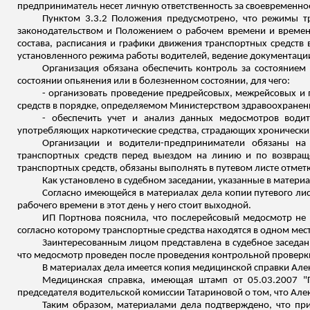
предприниматель несет личную ответственность за своевременн
Пунктом 3.3.2 Положения предусмотрено, что режимы тр
законодательством и Положением о рабочем времени и времени
состава, расписания и графики движения транспортных средст
установленного режима работы водителей, ведение документаци
Организация обязана обеспечить
контроль за
состоянием 
состоянии опьянения или в болезненном состоянии, для чего:
- организовать проведение
предрейсовых
,
межрейсовых
и
сре
дств в п
орядке, определяемом Министерством здравоохранен
- обеспечить учет и анализ данных медосмотров води
употребляющих наркотические средства, страдающих хроническим
Организации и водители-предприниматели обязаны на 
транспортных средств перед выездом на линию и по возвраще
транспортных средств, обязаны выполнять в путевом листе отметк
Как установлено в судебном заседании, указанные в матер
Согласно имеющейся в материалах дела копии путевого лис
рабочего времени в этот день у него стоит выходной.
ИП Портнова пояснила, что
послерейсовый
медосмотр не п
согласно которому транспортные средства находятся в одном мес
Заинтересованным лицом представлена в судебное заседани
что медосмотр проведен после проведения контрольной проверк
В материалах дела имеется копия медицинской справки Алекс
Медицинская справка, имеющая штамп от 05.03.2007 "Г
председателя водительской комиссии Татариновой о том, что Алек
Таким образом, материалами дела подтверждено, что пр