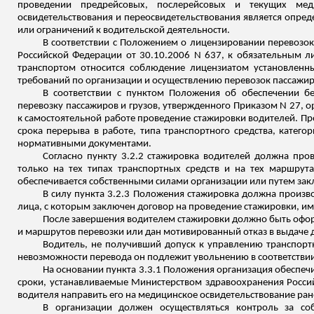
проведении
предрейсовых
,
послерейсовых
и текущих медиц
освидетельствования и переосвидетельствования является опред
или ограничений к водительской деятельности.
В соответствии с Положением о лицензировании перевозо
Российской Федерации от 30.10.2006 N 637, к обязательным 
транспортом относится соблюдение лицензиатом установлен
требований по организации и осуществлению перевозок пассажир
В соответствии с пунктом Положения об обеспечении бе
перевозку пассажиров и грузов, утвержденного Приказом N 27, 
к самостоятельной работе проведение стажировки водителей. Пр
срока перерыва в работе, типа транспортного средства, катег
нормативными документами.
Согласно пункту 3.2.2 стажировка водителей должна про
только на тех типах транспортных средств и на тех маршрут
обеспечивается собственными силами организации или путем зак
В силу пункта 3.2.3 Положения стажировка должна произво
лица, с которым заключен договор на проведение стажировки, и
После завершения водителем стажировки должно быть оформ
и маршрутов перевозки или дан мотивированный отказ в выдаче до
Водитель, не получивший допуск к управлению транспортн
невозможности перевода он подлежит увольнению в соответствии 
На основании пункта 3.3.1 Положения организация обеспеч
сроки, устанавливаемые Министерством здравоохранения Россий
водителя направить его на медицинское освидетельствование ран
В организации должен осуществляться
контроль за
соб