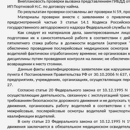
Внеплановость проверки вызвана представлением ГИБДД от 
ИП Портновой Н.С. по договору найма.
По результатам проверки составлены акт проверки N 59, п
Материалы проверки вместе с заявлением о привлечен
предусмотренной частью 3 статьи 14.1 Кодекса Российск
государственного автодорожного надзора Федеральной службы по
Как следует из материалов дела, заинтересованным ли
подготовки их к самостоятельной работе в соответствии с д
пятилетнего стажа работы в должности водителя (категория 
обеспечено проведение
послерейсовых
медицинских осмотров в
водителей фактически отработанному времени; не организован
дисциплины путем проведения контроля на линии; не обеспечен
возвращении к месту стоянки.
Данные факты квалифицированы заявителем как нарушение
пункта 4 Постановления Правительства РФ от 30.10.2006 N 637, п
предприятиях, учреждениях, организациях, осуществляющих пере
27.
Согласно статье 20 Федерального закона от 10.12.1995 
осуществляющие деятельность, связанную с эксплуатацией транс
требованиям безопасности дорожного движения и не допускать т
движения, организовать работу водителей в соответствии с
межрейсовые
,
послерейсовые
осмотры водителей транспортны
квалификации водителей.
В силу статьи 23 Федерального закона от 10.12.1995 N 
движения заключается в обязательном медицинском освидетель