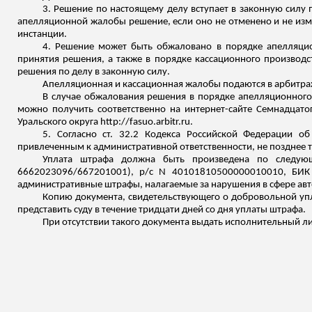
3. Решение по настоящему делу вступает в законную силу 
апелляционной жалобы решение, если оно не отменено и не изме
инстанции.
4. Решение может быть обжаловано в порядке апелляцио
принятия решения, а также в порядке кассационного производс
решения по делу в законную силу.
Апелляционная и кассационная жалобы подаются в арбитра
В случае обжалования решения в порядке апелляционного
можно получить соответственно на интернет-сайте Семнадцатог
Уральского округа http://fasuo.arbitr.ru.
5. Согласно ст. 32.2 Кодекса Российской Федерации 
привлеченным к административной ответственности, не позднее т
Уплата штрафа должна быть произведена по следующ
6662023096/667201001),
р
/с N 40101810500000010010, БИК 
административные штрафы, налагаемые за нарушения в сфере а
Копию документа, свидетельствующего о добровольной упл
представить суду в течение тридцати дней со дня уплаты штрафа.
При отсутствии такого документа выдать исполнительный л