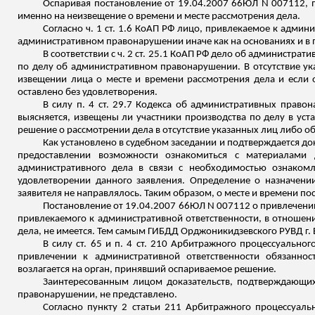
Оспаривая постановление от 19.04.2007 66ЮЛ N 007112, п
именно на
неизвещение
о времени и месте рассмотрения дела.
Согласно ч. 1 ст. 1.6 КоАП РФ лицо, привлекаемое к адми
административном правонарушении иначе как на основаниях и в 
В соответствии с ч. 2 ст. 25.1 КоАП РФ дело об администра
по делу об административном правонарушении. В отсутствие у
извещении лица о месте и времени рассмотрения дела и если 
оставлено без удовлетворения.
В силу п. 4 ст. 29.7 Кодекса об административных прав
выясняется, извещены ли участники производства по делу в ус
решение о рассмотрении дела в отсутствие указанных лиц либо о
Как установлено в судебном заседании и подтверждается д
предоставлении возможности ознакомиться с материалами 
административного дела в связи с необходимостью ознакомл
удовлетворении данного заявления. Определение о назначении
заявителя не направлялось. Таким образом, о месте и времени п
Постановление от 19.04.2007 66ЮЛ N 007112 о привлечении
привлекаемого к административной ответственности, в отноше
дела, не имеется. Тем самым ГИБДД Орджоникидзевского РУВД г.
В силу ст. 65 и п. 4 ст. 210 Арбитражного процессуальн
привлечении к административной ответственности обязаннос
возлагается на орган, принявший оспариваемое решение.
Заинтересованным лицом доказательств, подтверждающих
правонарушении, не представлено.
Согласно пункту 2 статьи 211 Арбитражного процессуаль