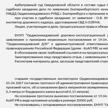
Арбитражный суд Свердловской области в составе судьи 
судебном заседании дело по заявлению Екатеринбургского мун
ГИБДД Орджоникидзевского РУВД г. Екатеринбурга о признании н
при участии в судебном заседании: от заявителя - О.В.
Иг
инспектор дорожного надзора, удостоверение СВД N 028946.
Лицам, участвующим в деле, процессуальные права и обязанн
ЕМУП "Орджоникидзевский дорожно-эксплуатационный уч
заявлением о признании незаконным постановления от 19.0
"Орджоникидзевский ДЭУ" к административной ответственно
правонарушениях Российской Федерации (далее - КоАП РФ) за не
В обоснование своих требований ссылается на процессуаль
Заинтересованное лицо представило отзыв, с заявленными
Рассмотрев материалы дела, заслушав представителей сторо
старшим государственным инспектором Орджоникидзевск
05.04.2007 составлен протокол об административном правонар
проезжей части, об установлении факта непринятия своевременн
0,3 метра от бордюрного камня высотой 0,15 метров).
На основании протокола вынесено постановление от 19.04.
КоАП РФ в виде наложения штрафа в размере 20000 руб.
Не согласившись с оспариваемым постановлением, ЕМУП "О