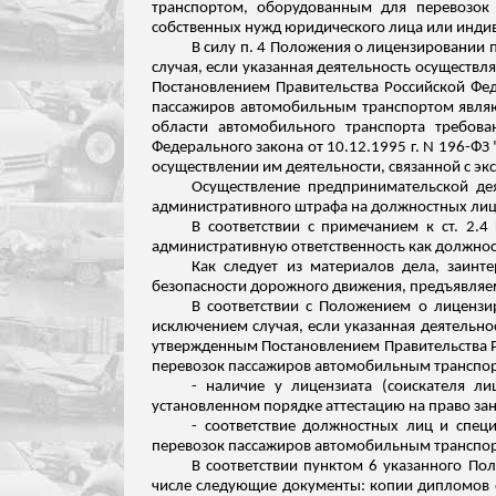
транспортом, оборудованным для перевозок 
собственных нужд юридического лица или инди
В силу п. 4 Положения о лицензировании
случая, если указанная деятельность осуществ
Постановлением Правительства Российской Фе
пассажиров автомобильным транспортом являю
области автомобильного транспорта требов
Федерального закона от 10.12.1995 г. N 196-Ф
осуществлении им деятельности, связанной с эк
Осуществление предпринимательской де
административного штрафа на должностных лиц - о
В соответствии с примечанием к ст. 2.
административную ответственность как должнос
Как следует из материалов дела, заи
безопасности дорожного движения, предъявляе
В соответствии с Положением о лицензи
исключением случая, если указанная деятельн
утвержденным Постановлением Правительства Р
перевозок пассажиров автомобильным транспорт
- наличие у лицензиата (соискателя л
установленном порядке аттестацию на право зан
- соответствие должностных лиц и спец
перевозок пассажиров автомобильным транспор
В соответствии пунктом 6 указанного П
числе следующие документы: копии дипломов 