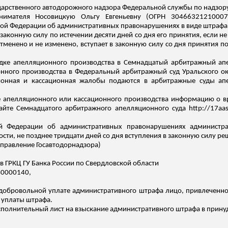
ударственного автодорожного надзора Федеральной службы по надзору
инимателя
Носовицкую
Ольгу Евгеньевну (ОГРН 30466321210007
ийской Федерации об административных правонарушениях в виде штрафа
 законную силу по истечении десяти дней со дня его принятия, если 
менено и не изменено, вступает в законную силу со дня принятия 
ке апелляционного производства в Семнадцатый арбитражный апе
онного производства в Федеральный арбитражный суд Уральского окр
ионная и кассационная жалобы подаются в арбитражные суды апе
 апелляционного или кассационного производства информацию о вр
айте Семнадцатого арбитражного апелляционного суда http://17aas.
ской Федерации об административных правонарушениях админист
ти, не позднее тридцати дней со дня вступления в законную силу ре
 управление
Госавтодорнадзора
)
 ГРКЦ ГУ Банка России по Свердловской области
40000140,
добровольной уплате административного штрафа лицо, привлеченно
я уплаты штрафа.
исполнительный лист на взыскание административного штрафа в прин