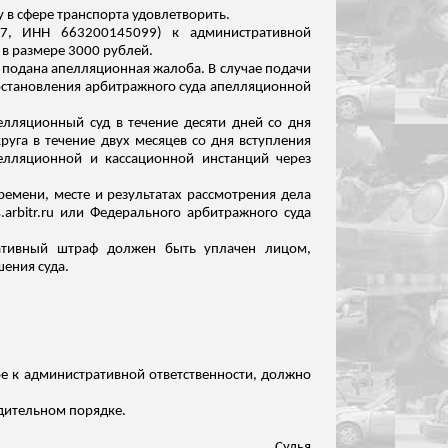
 в сфере транспорта удовлетворить.
7, ИНН 663200145099) к административной
 в размере 3000 рублей.
не подана апелляционная жалоба. В случае подачи
постановления арбитражного суда апелляционной
лляционный суд в течение десяти дней со дня
уга в течение двух месяцев со дня вступления
лляционной и кассационной инстанций через
емени, месте и результатах рассмотрения дела
arbitr.ru или Федерального арбитражного суда
ративный штраф должен быть уплачен лицом,
шения суда.
е к административной ответственности, должно
удительном порядке.
Судья