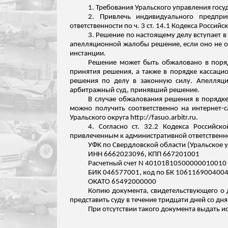
1. Требования Уральского управления гос
2. Привлечь индивидуального предпр
ответственности по ч. 3 ст. 14.1 Кодекса Росс
3. Решение по настоящему делу вступает в
апелляционной жалобы решение, если оно не от
инстанции.
Решение может быть обжаловано в поряд
принятия решения, а также в порядке кассаци
решения по делу в законную силу. Апелляц
арбитражный суд, принявший решение.
В случае обжалования решения в порядке
можно получить соответственно на интернет-с
Уральского округа http://fasuo.arbitr.ru.
4. Согласно ст. 32.2 Кодекса Россий
привлеченным к административной ответственнос
УФК по Свердловской области (Уральское
ИНН 6662023096, КПП 667201001
Расчетный счет N 40101810500000010010 в
БИК 046577001, код по БК 106116900400
ОКАТО 65492000000
Копию документа, свидетельствующего о 
представить суду в течение тридцати дней со дн
При отсутствии такого документа выдать 