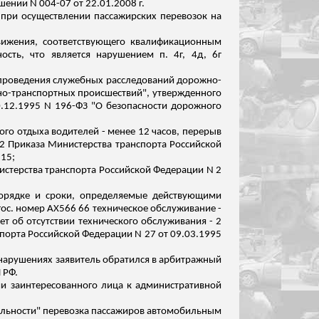
шении N 004-07 от 22.01.2008 г.
 при осуществлении пассажирских перевозок на
движения, соответствующего квалификационным
сть, что является нарушением п. 4г, 4д, 6г
 проведения служебных расследований дорожно-
но-транспортных происшествий", утвержденного
10.12.1995 N 196-ФЗ "О безопасности дорожного
го отдыха водителей - менее 12 часов, перерыв
.2 Приказа Министерства транспорта Российской
 15;
нистерства транспорта Российской Федерации N 2
порядке и сроки, определяемые действующими
гос. номер АХ566 66 техническое обслуживание -
ет об
отсутствии
технического обслуживания - 2
спорта Российской Федерации N 27 от 09.03.1995
вонарушениях заявитель обратился в арбитражный
 РФ.
ии заинтересованного лица к административной
ятельности" перевозка пассажиров автомобильным