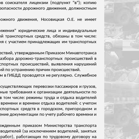
 соискателя лицензии (подпункт "в"); копию
безопасности дорожного движения, должностным
орожного движения,
Носовицкая
О.Е. не имеет
движения" юридические лица и индивидуальные
й транспортных средств, обязаны в том числе:
ия
с участием принадлежащих им транспортных
шествий, утвержденным Приказом
Минавтотранса
разбора дорожно-транспортных происшествий в
анспортных происшествий, выявления нарушений
ий по
устранению причин происшествий.
м в ГИ
БДД пр
оводятся не регулярно. Служебное
существляющих перевозки пассажиров и грузов,
ные требования к организации деятельности по
в том числе: режимы труда и отдыха водителей
времени и времени отдыха водителей: с учетом
нспортных средств в городском, пригородном и
ние документации по учету рабочего времени и
ржденным приказом Министерства транспорта
 водителей (за исключением водителей, занятых
 работ), работающих по трудовому договору на