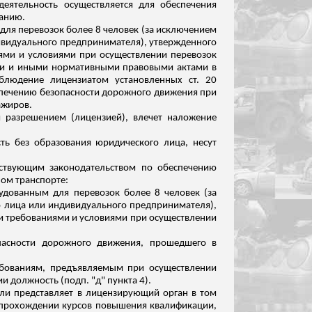
еятельность осуществляется для обеспечения
анию.
ля перевозок более 8 человек (за исключением
дивидуального предпринимателя), утвержденного
ями и условиями при осуществлении перевозок
ми и иными нормативными правовыми актами в
блюдение лицензиатом установленных ст. 20
еспечению безопасности дорожного движения при
ажиров.
 разрешением (лицензией), влечет наложение
ть без образования юридического лица, несут
ствующим законодательством по обеспечению
ом транспорте:
удованным для перевозок более 8 человек (за
о лица или индивидуального предпринимателя),
и требованиями и условиями при осуществлении
опасности дорожного движения, прошедшего в
ребованиям, предъявляемым при осуществлении
должность (подп. "д" пункта 4).
 или представляет в лицензирующий
орган
в том
 прохождении курсов повышения квалификации,