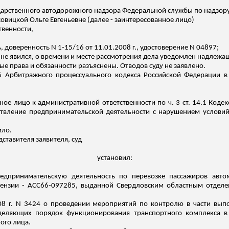
арственного автодорожного надзора Федеральной службы по надзору в
совицкой
Ольге Евгеньевне (далее - заинтересованное лицо)
твенности,
ь, доверенность N 1-15/16 от 11.01.2008 г., удостоверение N 04897;
ь не явился, о времени и месте рассмотрения дела уведомлен надлеж
е права и обязанности разъяснены. Отводов суду не заявлено.
56 Арбитражного процессуального кодекса Российской Федерации 
ное лицо к административной ответственности по ч. 3 ст. 14.1 Код
ствление предпринимательской деятельности с нарушением услов
ило.
ставителя заявителя, суд
установил:
редпринимательскую деятельность по перевозке пассажиров авт
ицензии - АСС66-097285, выданной Свердловским областным отде
08 г. N 3424 о проведении мероприятий по контролю в части вы
деляющих порядок функционирования транспортного комплекса в
ого лица.