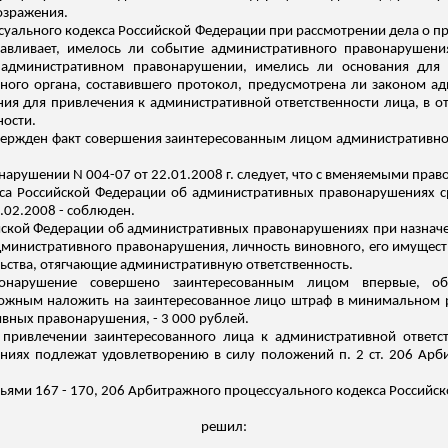
озражения.
ессуального кодекса Российской Федерации при рассмотрении дела о 
навливает, имелось ли событие административного
правонарушени
 административном правонарушении, имелись ли основания для 
го органа, составившего протокол, предусмотрена ли законом ад
ия для привлечения к административной ответственности лица, в от
ности.
твержден факт совершения заинтересованным лицом административног
арушении N 004-07 от 22.01.2008 г. следует, что с вменяемыми пра
кса Российской Федерации об административных правонарушениях 
9.02.2008 - соблюден.
оссийской Федерации об административных правонарушениях при назна
дминистративного правонарушения, личность виновного, его имущест
льства, отягчающие административную ответственность.
вонарушение совершено заинтересованным лицом впервые, обс
зможным наложить на заинтересованное лицо штраф в минимальном р
вных правонарушения, - 3 000 рублей.
привлечении заинтересованного лица к административной ответст
иях подлежат удовлетворению в силу положений п. 2 ст. 206 Арби
атьями 167 - 170, 206 Арбитражного процессуального кодекса Россий
решил: