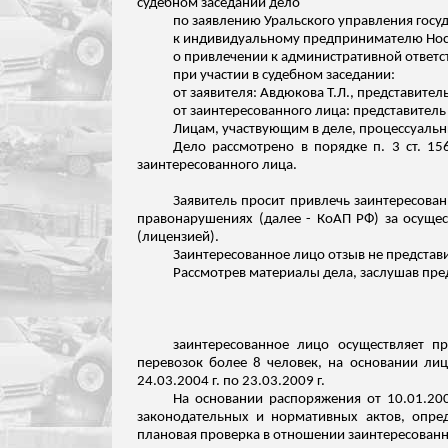
судебном заседании дело
по заявлению Уральского управления госуд
к индивидуальному предпринимателю
Но
о привлечении к административной ответс
при участии в судебном заседании:
от заявителя: Авдюкова Т.Л., представител
от заинтересованного лица: представител
Лицам, участвующим в деле, процессуальны
Дело рассмотрено в порядке п. 3 ст. 1
заинтересованного лица.
Заявитель просит привлечь заинтересован
правонарушениях (далее - КоАП РФ) за осуще
(лицензией).
Заинтересованное лицо отзыв не представ
Рассмотрев материалы дела, заслушав пред
заинтересованное лицо осуществляет п
перевозок более 8 человек, на основании л
24.03.2004 г. по 23.03.2009 г.
На основании распоряжения от 10.01.20
законодательных и
нормативных актов, опре
плановая проверка в отношении заинтересованн