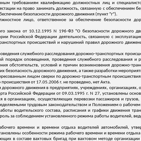
ным требованиям квалификацию должностных лиц и специалистов
стации на право занимать должность, связанную с обеспечением 
беспечение безопасности дорожного движения (пункт "г").
жностное лицо, ответственное за обеспечение безопасности д
ного закона от 10.12.1995 N 196-ФЗ "О безопасности дорожного 
ии Российской Федерации деятельность, связанную с эксплуатацие
транспортных происшествий и нарушений правил дорожного
движен
проведения служебного расследования дорожно-транспортных проис
ный порядок оповещения, проведения служебного расследования и 
ения обстоятельств, условий и причин возникновения дорожно-тр
их безопасность дорожного движения, а также разработки мероприят
тересованным лицом сверки по дорожно-транспортным происшествия
происшествия от 17.05.2006 г. не проведено, нет Акта.
 дорожного движения в предприятиях, учреждениях, организациях, о
та Российской Федерации от 09.03.1995 г. N 27, установлены основ
 в организациях, осуществляющих перевозки пассажиров и грузов, 
пределяемыми трудовым законодательством
и Положением о рабочем 
боты водительского состава, расписания и графики движения тра
оль за соблюдением установленного режима работы водителей, веде
бочего времени и времени отдыха водителей автомобилей, утве
установлены особенности режима рабочего времени и времени отдыха
ющих в составе вахтовых бригад при вахтовом методе организации