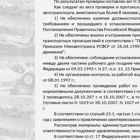
По результатам проверки составлен акт N 
Как следует из акта проверки и протоко
автотранспорте, вместимостью более 8 челове
1) Не обеспечено наличие должностного
требованиям и прошедшего в установленном 
Постановления Правительства Российской Федера
2) Не
обеспечены
анализ и устранение пр
транспортных происшествий в соответствии с 
Приказом
Минавтотранса
РСФСР от 26.04.1990 
движения";
3) Не обеспечено соблюдение установлен
между двумя частями рабочего дня позднее чем
Федерации от 09.03.1995 г. N 27,
п.п
. 13, 25 Пр
4) Не организован
контроль за
работой вод
от 08.01.1997 г.;
5) Не обеспечено проведение работ по
нормативными документами: в соответствии с от
2 проводилось 28.10.207 г. и 16.10.2007 г., в 
(путевые листы N 1029 от 28.10.2007, N 1027 о
г.
В соответствии со статьей 23.1, частью 1
суд с заявлением о привлечении заинтересованно
Рассмотрев материалы административного
ответственности подлежат удовлетворению, исх
В соответствии со ст. 17 Федерального з