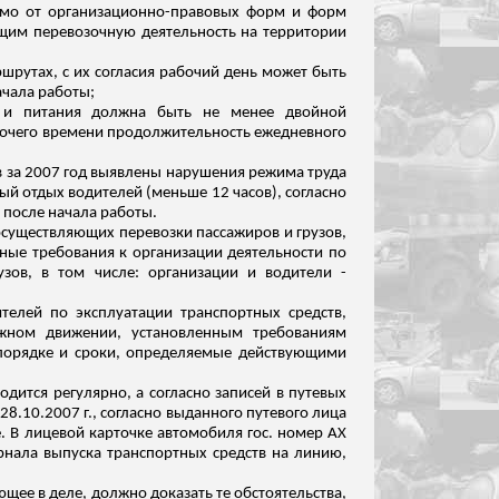
имо от организационно-правовых форм и форм
щим перевозочную деятельность на территории
рутах, с их согласия рабочий день может быть
ачала работы;
и питания должна быть не менее двойной
бочего времени продолжительность ежедневного
в за 2007 год выявлены нарушения режима труда
ый отдых водителей (меньше 12 часов), согласно
а после начала работы.
существляющих перевозки пассажиров и грузов,
ные требования к организации деятельности по
зов, в том числе: организации и водители -
ителей по эксплуатации транспортных средств,
рожном движении, установленным требованиям
 порядке и сроки, определяемые действующими
дится регулярно, а согласно записей в путевых
28.10.2007 г.,
согласно
выданного путевого лица
е. В лицевой карточке автомобиля гос. номер АХ
урнала выпуска транспортных средств на линию,
ющее в деле, должно доказать те обстоятельства,