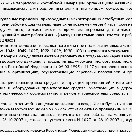
нным на территории
Российской Федерации организациям независ
и, индивидуальным предпринимателям и иным лицам, осуществляю
егулярных городских, пригородных и междугородных автобусных марш
ями рабочего дня устанавливается не позже чем через 4 часа после н
ждусменного) отдыха вместе
с
временем перерыва для отдыха 
вующий отдыху рабочий день (смену). При суммированном учете ра
12 часов.
й по контролю заинтересованного лица при проверке путевых листо
46, 1048, 1049, 1027, 1028, 1029, 1030, 1031 нарушается междусменн
1 перерыв между двумя частями рабочего дня позднее чем
через 4 час
 дорожного движения в предприятиях, учреждениях, организациях, о
та Российской Федерации от 09.03.1995 г. N 27 установлены основ
ия в организациях, осуществляющих перевозки пассажиров и гру
атации транспортных средств, инструкции предприятий - изготов
ояния и оборудования транспортных средств, участвующих в до
по техническому обслуживанию и ремонту транспортных средств, в
о
согласно записей
в лицевых карточках на каждый автобус ТО-2 прово
точке автобуса гос. номер АК 572 66 стоит отметка о проведении ТО-2 
спортных средств на линию, автобус в этот день работал на маршрут
 26.10.2007 г.,
согласно
путевого листа N 1027 от 26.10.2007 г., ж
о процессуального кодекса Российской Федерации каждое лицо, участву