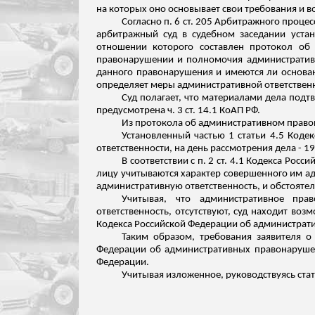
на которых оно основывает свои требования и в
Согласно п. 6 ст. 205 Арбитражного проц
арбитражный суд в судебном заседании уста
отношении которого составлен протокол об
правонарушении и полномочия административно
данного правонарушения и имеются ли основан
определяет меры административной ответствен
Суд полагает, что материалами дела под
предусмотрена ч. 3 ст. 14.1 КоАП РФ.
Из протокола об административном правон
Установленный частью 1 статьи 4.5 Коде
ответственности, на день рассмотрения дела - 1
В соответствии с п. 2 ст. 4.1 Кодекса Р
лицу учитываются характер совершенного им а
административную ответственность, и обстояте
Учитывая, что административное пра
ответственность, отсутствуют, суд находит во
Кодекса Российской Федерации об администрати
Таким образом, требования заявителя о 
Федерации об административных правонарушен
Федерации.
Учитывая
изложенное
, руководствуясь ст