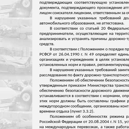
подтверждающих соответствующую установлен
документа, подтверждающего прохождение атте
лицом соискателя лицензии, ответственным за о
В нарушение указанных требований дол
автомобильного образования, не
аттестована
.
В соответствии со статьей 20 Федераль
предприниматели, осуществляющие на территор
анализировать и устранять причины дорожно-
средств.
В соответствии с Положением о порядке 
РСФСР от 26.04.1990 г. N 49 определяет еди
организациях и учреждениях в целях установл
установленных норм и правил, регламентирующ
В нарушение указанных требований заин
расследование по факту дорожно-транспортного 
Положением об обеспечении безопасности
утвержденным приказом Министерства транспор
обеспечению безопасности дорожного движения
устанавливаются в соответствии с нормами, о
этих норм должны быть составлены графики ра
междугородном сообщении, организованы контр
времени отдыха (пункт 3.3.2).
Положением об особенностях режима ра
Российской Федерации от 20.08.2004 г. N 15, 
на международных перевозках, а также работа