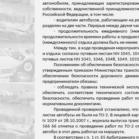
автомобилях, принадлежащих зарегистрирова
собственности, ведомственной принадлежност
Российской Федерации, в том числе:
- водителям автобусов, работающим на р
разделен на две части.
Перерыв между двумя част
- продолжительность ежедневного (ме
продолжительности времени работы в предшест
(междусменного) отдыха должна быть не менее 
Между тем, в ходе проведения мероприяти
и отдыха: согласно путевым листам NN 1045, 10
путевых листов NN 1045, 1046, 1048, 1049, 103
Положением об обеспечении безопасности
утвержденным приказом Министерства транспор
обеспечению безопасности дорожного движен
предприниматели обязаны:
- соблюдать правила технической эксплу
обеспечить соответствие технического сост
безопасности, обеспечить проведение работ 
нормативными документами.
Проведенной проверкой установлено, чт
листах автобусы не были на ТО-2. В лицевой кар
N 1029 от 28.10.2007 г., журнала выпуска тран
566 66 отметка о проведении работ по ТО-2 от
автобус в этот день работал на маршруте.
В соответствии с п. 1 ст. 65 Арбитражног