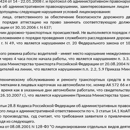
3424 от 14 - 22.01.2008 г. и протокол об административном правонару
ла об административном правонарушении, заинтересованным лицом
к допущены следующие нарушения условий лицензирования:
 лица, ответственного за обеспечение безопасности дорожного 
порядке аттестацию на право занимать соответствующую должно
ции от 30.10.2006 г. N 637;
ичин дорожно-транспортных происшествий. Не выполняется порядок
"Положением о порядке проведения служебного расследования дорож
г. N 49, что является нарушением ст. 20 Федерального закона от 
ного
режима
работы водителей - имеет место нарушение междусменно
 через 4 часа после начала работы, что является нарушением п. 3.3
иказа Министерства транспорта Российской Федерации от 20.08.2004 N
ителей на линии, что является нарушением
п.п
. 2.2, 5.9 Приказа Ми
 техническому обслуживанию и ремонту транспортных средств в 
метками в лицевых карточках на автомобили гос. номер АК 572 66 и 
то время как в указанные дни автомобили работали, что свидетельству
т 26.10.2007 г.), что является нарушением Приказа Министерства тран
 статьи 28.8 Кодекса Российской Федерации об административных пра
го лица к административной ответственности по ч. 3 статьи 14.1 КоАП
 производства, суд считает, что требования заявителя о привлечен
одя из следующего.
акона от 08.08.2001 N 128-ФЗ "О лицензировании отдельных видов де