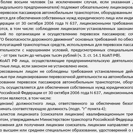
более восьми человек (за исключением случая, если указанная д
видуального предпринимателя) подлежит обязательному лицензиров
 перевозок пассажиров автомобильным транспортом, оборудованным д
ляется для обеспечения собственных нужд юридического лица или ин
дерации от 30 октября 2006 года N 637, лицензионными требовани
тся, в том числе: соблюдение
лицензиатом установленных закона
аний по организации и осуществлению перевозок пассажиров; со
З "О безопасности дорожного движения" основных требований по об
сплуатацией транспортных средств, используемых для перевозок пасс
ятельности с нарушением условий, предусмотренных специальным
т трех тысяч до четырех тысяч рублей (ч. 3. ст. 14.1 КоАП РФ).
4 КоАП РФ лица, осуществляющие предпринимательскую деятельнос
тные лица, если законом не установлено иное.
нтересованным лицом не соблюдены
требования
установленные дей
мые при лицензировании перевозочной деятельности на автомобильн
ровании перевозок пассажиров автомобильным транспортом, обор
ость осуществляется для обеспечения собственных нужд юридическог
оссийской Федерации от 30 октября 2006 года N 637, лицензионным
ом являются, в том числе:
ицензии) должностного лица, ответственного за обеспечение без
имать соответствующую должность (подп. "г" пункта 4);
иалистов лицензиата (соискателя лицензии) квалификационным т
том, утверждаемым Министерством транспорта Российской Федерации 
оложения для получения лицензии соискатель лицензии направляет
о высшем или среднем специальном образовании, удостоверений о