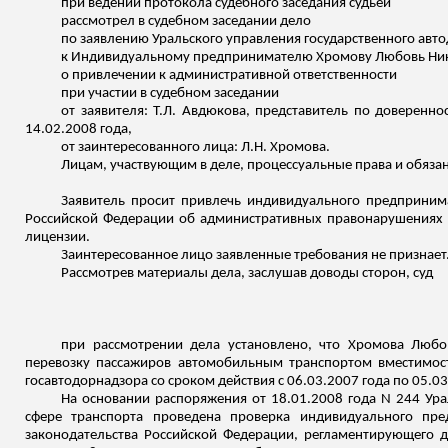
при ведении протокола судебного заседания судьей
рассмотрел в судебном заседании дело
по заявлению Уральского управления государственного авт
к Индивидуальному предпринимателю
Хромову
Любовь Ник
о привлечении к административной ответственности
при участии в судебном заседании
от заявителя: Т.Л. Авдюкова, представитель по доверенно
14.02.2008 года,
от заинтересованного лица: Л.Н.
Хромова
.
Лицам, участвующим в деле, процессуальные права и обязан
Заявитель просит привлечь индивидуального предприни
Российской Федерации об административных правонарушениях 
лицензии.
Заинтересованное лицо заявленные требования не признает
Рассмотрев материалы дела, заслушав доводы сторон, суд
при рассмотрении дела установлено, что
Хромова
Любов
перевозку пассажиров автомобильным транспортом вместимос
госавтодорнадзора
со сроком действия с 06.03.2007 года по 05.03
На основании распоряжения от 18.01.2008 года N 244 Ур
сфере транспорта проведена проверка индивидуального п
законодательства Российской Федерации, регламентирующего д