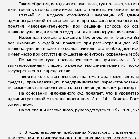
Таким образом, исходя из изложенного, суд полагает, что 
лицензионных требований имеет место только нарушение период
Статьей 2.9 Кодекса Российской Федерации об админ
административной ответственности при малозначительности с
понятия малозначительности, при решении вопроса об осв
правонарушения, а именно содержит ли правонарушение какую-либ
Названная позиция отражена в Постановлении Пленума Вы
возникающих в судебной практике при рассмотрении дел об 
правонарушения в качестве малозначительного необходимо исх
имеет место при отсутствии существенной угрозы охраняемым о
По мнению суда, правонарушение по признакам ч. 3 с
заинтересованным лицом, является малозначительным, поско
государства оно не представляет.
Такой вывод суда основывается на том, что за время деят
средств, принадлежащих предпринимателю зарегистрированы
невозможности проведения анализа причин дорожно-транспортны
На основании изложенного суд полагает, что в удовлет
административной ответственности по ч. 3 ст. 14.1 Кодекса Ро
замечанием.
На основании изложенного, руководствуясь ст. 167 - 170, 
1. В удовлетворении требования Уральского управления 
привлечении индивидуального предпринимателя
Хромову
Л.Н