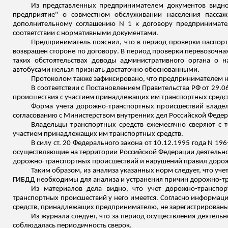
Из представленных предпринимателем документов видно,
предприятие" о совместном обслуживании населения пасса
дополнительному соглашению N 1 к договору предпринимат
соответствии с нормативными документами.
Предприниматель пояснил, что в период проверки паспорт
возвращен стороне по договору. В период проверки перевозочная
таких обстоятельствах доводы административного органа о 
автобусами нельзя признать достаточно обоснованными.
Протоколом также зафиксировано, что предпринимателем н
В соответствии с Постановлением Правительства РФ от 29.0
происшествия с участием принадлежащих им транспортных средст
Форма учета дорожно-транспортных происшествий владел
согласованию с Министерством внутренних дел Российской Федер
Владельцы транспортных средств ежемесячно сверяют с 
участием принадлежащих им транспортных средств.
В силу ст. 20 Федерального закона от 10.12.1995 года N 
осуществляющие на территории Российской Федерации деятельнос
дорожно-транспортных происшествий и нарушений правил доро
Таким образом, из анализа указанных норм следует, что у
ГИБДД необходимы для анализа и устранения причин дорожно-т
Из материалов дела видно, что учет дорожно-транспо
транспортных происшествий у него имеется. Согласно информац
средств, принадлежащих предпринимателю, не зарегистрированы
Из журнала следует, что за период осуществления деятельн
соблюдалась периодичность сверок.