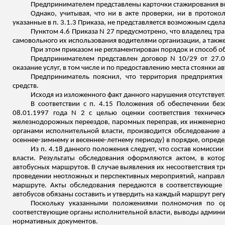
Предпринимателем представлены карточки
стажирования
в
Однако, учитывая, что ни в акте проверки, ни в протоко
указанные в п. 3.1.3 Приказа, не представляется возможным сде
Пунктом 4.6 Приказа N 27 предусмотрено, что владелец тр
самовольного их использования водителями организации, а такж
При этом приказом не регламентирован порядок и способ о
Предпринимателем представлен договор N 10/29 от 27.0
оказание услуг, в том числе и по предоставлению места стоянки
Предприниматель пояснил, что территория предприятия 
средств.
Исходя из изложенного факт данного нарушения отсутствует
В соответствии с п. 4.15 Положения об обеспечении бе
08.01.1997 года N 2 с целью оценки соответствия техниче
железнодорожных переездов, паромных переправ, их инженерно
органами исполнительной власти, производится обследование
осеннее-зимнему и весеннее-летнему периоду) в порядке, опр
Из п. 4.18 данного положения следует, что состав комисс
власти. Результаты обследования оформляются актом, в кот
автобусных маршрутов. В случае выявления их несоответствия т
проведении неотложных и перспективных мероприятий, направл
маршруте. Акты обследования передаются в соответствующие 
автобусов обязаны составить и утвердить на каждый маршрут рег
Поскольку указанными положениями полномочия по ор
соответствующие органы исполнительной власти, выводы админис
нормативных документов.