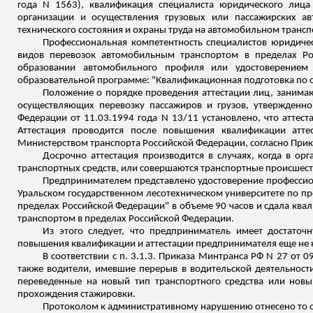
года N 1563), квалификация специалиста юридического лиц
организации и осуществления грузовых или пассажирских а
технического состояния и охраны труда на автомобильном трансп
Профессиональная компетентность специалистов юридиче
видов перевозок автомобильным транспортом в пределах Р
образовании автомобильного профиля или удостоверением
образовательной программе: "Квалификационная подготовка по 
Положение о порядке проведения аттестации лиц, занима
осуществляющих перевозку пассажиров и грузов, утвержденн
Федерации от 11.03.1994 года N 13/11 установлено, что аттест
Аттестация проводится после повышения квалификации аттес
Министерством транспорта Российской Федерации, согласно Прика
Досрочно аттестация производится в случаях, когда в о
транспортных средств, или совершаются транспортные происшест
Предпринимателем представлено удостоверение профессио
Уральском государственном лесотехническом университете по п
пределах Российской Федерации" в объеме 90 часов и сдала кв
транспортом в пределах Российской Федерации.
Из этого следует, что предприниматель имеет достато
повышения квалификации и аттестации предпринимателя еще не на
В соответствии с п. 3.1.3.
Приказа Минтранса РФ N 27 от 09
также водители, имевшие перерыв в водительской деятельности
переведенные на новый тип транспортного средства или нов
прохождения стажировки.
Протоколом к административному нарушению отнесено то о