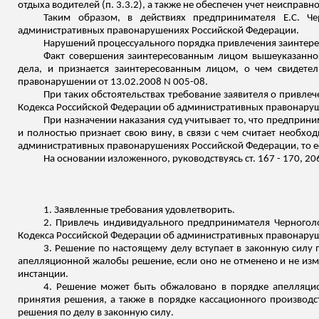
отдыха водителей (п. 3.3.2), а также не обеспечен учет неисправн
Таким образом, в действиях предпринимателя Е.С.
Че
административных правонарушениях Российской Федерации.
Нарушений процессуального порядка привлечения заинтерес
Факт совершения заинтересованным лицом вышеуказанно
дела, и признается заинтересованным лицом, о чем свидетел
правонарушении от 13.02.2008 N 005-08.
При таких обстоятельствах требование заявителя о привле
Кодекса Российской Федерации об административных правонару
При назначении наказания суд учитывает то, что предприн
и полностью признает свою вину, в связи с чем считает необхо
административных правонарушениях Российской Федерации, то ес
На основании изложенного, руководствуясь ст. 167 - 170, 
1. Заявленные требования удовлетворить.
2. Привлечь индивидуального предпринимателя Черноголов
Кодекса Российской Федерации об административных правонаруш
3. Решение по настоящему делу вступает в законную силу 
апелляционной жалобы решение, если оно не отменено и не изме
инстанции.
4. Решение может быть обжаловано в порядке апелляцио
принятия решения, а также в порядке кассационного производс
решения по делу в законную силу.