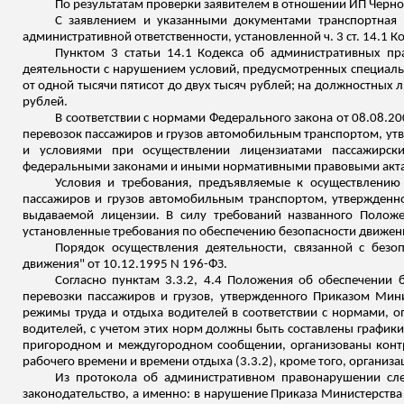
По результатам проверки заявителем в отношении ИП
Черно
С заявлением и указанными документами транспортная
административной ответственности, установленной ч. 3 ст. 14.1
Пунктом 3 статьи 14.1 Кодекса об административных пр
деятельности с нарушением условий, предусмотренных специал
от одной тысячи пятисот до двух тысяч рублей; на должностных ли
рублей.
В соответствии с нормами Федерального закона от 08.08.2
перевозок пассажиров и грузов автомобильным транспортом, ут
и условиями при осуществлении лицензиатами пассажирски
федеральными законами и иными нормативными правовыми акта
Условия и требования, предъявляемые к осуществлени
пассажиров и грузов автомобильным транспортом, утвержденно
выдаваемой лицензии. В силу требований названного Положе
установленные требования по обеспечению безопасности движе
Порядок осуществления деятельности, связанной с без
движения" от 10.12.1995 N 196-ФЗ.
Согласно пунктам 3.3.2, 4.4 Положения об обеспечении 
перевозки пассажиров и грузов, утвержденного Приказом Мини
режимы труда и отдыха водителей в соответствии с нормами,
водителей, с учетом этих норм должны быть составлены
графики
пригородном и междугородном сообщении, организованы контр
рабочего времени и времени отдыха (3.3.2), кроме того, организа
Из протокола об административном правонарушении сле
законодательство, а именно: в нарушение Приказа Министерства