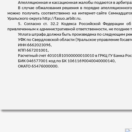
Апелляционная и кассационная жалобы подаются в арбитра
В случае обжалования решения в порядке апелляционного
можно получить соответственно на интернет-сайте Семнадцатог
Уральского округа http://fasuo.arbitr.ru.
5. Согласно ст. 32.2 Кодекса Российской Федерации 
привлеченным к административной ответственности, не позднее т
Уплата штрафа должна быть произведена по следующим рек
УФК по Свердловской области (Уральское управление
Госав
ИНН 6662023096,
КПП 667201001,
Расчетный счет 40101810500000010010 в ГРКЦ ГУ Банка Рос
БИК 046577001 код по БК 10611690040040000140,
ОКАТО 65476000000.