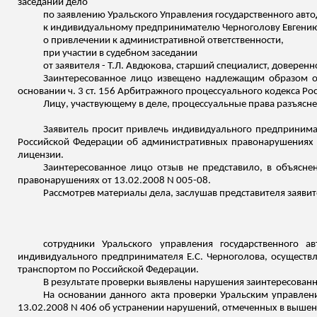
заседании дело
по заявлению Уральского Управления государственного авт
к индивидуальному предпринимателю
Черноголову
Евгению
о привлечении к административной ответственности,
при участии в судебном заседании
от заявителя - Т.Л. Авдюкова, старший специалист, доверенн
Заинтересованное лицо извещено надлежащим образом о в
основании ч. 3 ст. 156 Арбитражного процессуального кодекса Ро
Лицу, участвующему в деле, процессуальные права разъяснен
Заявитель просит
привлечь индивидуального предпринима
Российской Федерации об административных правонарушениях 
лицензии.
Заинтересованное лицо отзыв не представило, в объясне
правонарушениях от 13.02.2008 N 005-08.
Рассмотрев материалы дела, заслушав представителя заявит
сотрудники Уральского управления государственного 
индивидуального предпринимателя Е.С. Черноголова, осуществ
транспортом по Российской Федерации.
В результате проверки выявлены нарушения заинтересованны
На основании данного акта проверки Уральским управлен
13.02.2008 N 406 об устранении нарушений, отмеченных в вышен