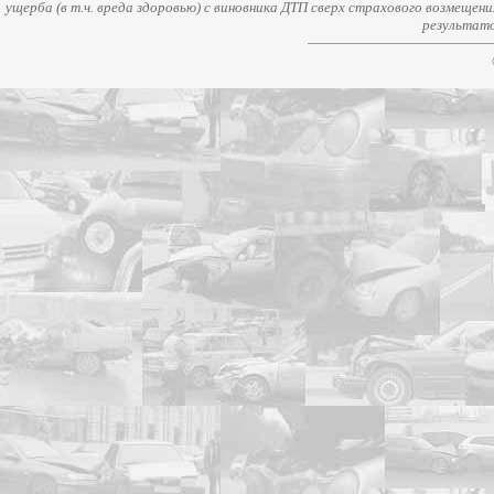
ущерба (в т.ч. вреда здоровью) с виновника ДТП сверх страхового возмещен
результато