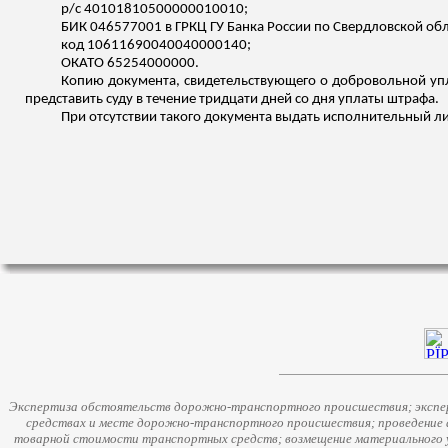
р
/с 40101810500000010010;
БИК 046577001 в ГРКЦ ГУ Банка России по Свердловской обла
код 10611690040040000140;
ОКАТО 65254000000.
Копию документа, свидетельствующего о добровольной упл
представить суду в течение тридцати дней со дня уплаты штрафа.
При отсутствии такого документа выдать исполнительный л
Экспертиза обстоятельств дорожно-транспортного происшествия; экспер
средствах и месте дорожно-транспортного происшествия; проведение 
товарной стоимости транспортных средств; возмещение материального у