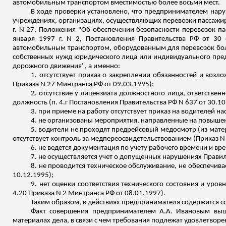
автомобильным транспортом вместимостью более восьми мест.
В ходе проверки установлено, что предпринимателем нар
учреждениях, организациях, осуществляющих перевозки пассажир
г. N 27, Положения "Об обеспечении безопасности перевозок п
января 1997 г. N 2, Постановления Правительства РФ от
30 о
автомобильным транспортом, оборудованным для перевозок бол
собственных нужд юридического лица или индивидуального предп
дорожного движения", а именно:
1. отсутствует приказ о закреплении обязанностей и воз
Приказа N 27 Минтранса РФ от 09.03.1995);
2. отсутствие у лицензиата должностного лица, ответстве
должность (п. 4.г Постановления Правительства РФ N 637 от 30.10
3. при приеме на работу отсутствует приказ на водителей нас
4. не организованы мероприятия, направленные на повышени
5. водители не проходят
предрейсовый
медосмотр (из матер
отсутствует контроль за
медпереосвидетельствованием
(Приказ N 
6. не ведется документация по учету рабочего времени и вр
7. не осуществляется учет о допущенных нарушениях Правил
8. не проводится техническое обслуживание, не обеспечивает
10.12.1995);
9. нет оценки соответствия технического состояния и уров
4.20 Приказа N 2 Минтранса РФ от 08.01.1997).
Таким образом, в действиях предпринимателя содержится со
Факт совершения предпринимателем А.А. Ивановым выш
материалах дела, в
связи
с чем требования подлежат удовлетворе