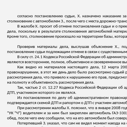
согласно постановлению судьи, Х. назначено наказание з
столкновение с автомобилем З., после чего с места дорожно-тран
В жалобе Х. просит об отмене постановления судьи и о пре
дела, поскольку в результате столкновения автомобилей мате
Кроме того, столкновение произошло на территории базы, котора
Проверив материалы дела, выслушав объяснение Х., по
постановление судьи подлежащим отмене в связи с существенны
В силу ст. 24.1 Кодекса Российской Федерации об админис
являются всестороннее, полное, объективное и своевременное выя
Как видно из материалов настоящего дела, 12 марта 20
правонарушении, в этот же день дело было рассмотрено судьей р
рассмотрения дела, что привело к нарушению его прав, предусм
на полноту и объективность рассмотрения дела.
Так, частью 2 ст. 12.27 Кодекса Российской Федерации об
ДТП, участником которого он являлся.
Из постановления по делу об административном правонаруш
подтверждается схемой ДТП и рапортом о ДТП с участием автомоб
При рассмотрении жалобы Х. пояснил, что в январе 2008 го
"УК "Ч") водителем и за ним был закреплен автомобиль ГАЗ-330
обед, после чего ему сообщили, что на его автомобиле был сове
Потерпевший З. указал, что сам не видел момент наезда на