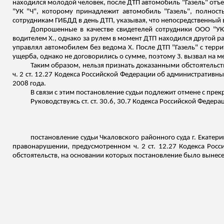
находился молодой человек, после ДТП автомобиль "Газель" отъех
"УК "Ч", которому принадлежит автомобиль "Газель", полнос
сотрудникам ГИБДД в день ДТП, указывая, что непосредственный 
Допрошенные в качестве свидетелей сотрудники ООО "УК 
водителем Х., однако за рулем в момент ДТП находился другой 
управлял автомобилем без ведома Х. После ДТП "Газель" с терр
ущерба, однако не договорились о сумме, поэтому З. вызвал на 
Таким образом, нельзя признать доказанными обстоятельст
ч. 2 ст. 12.27 Кодекса Российской Федерации об административн
2008 года.
В связи с этим постановление судьи подлежит отмене с пре
Руководствуясь ст. ст. 30.6, 30.7 Кодекса Российской Феде
постановление судьи Чкаловского районного суда г. Екатер
правонарушении, предусмотренном ч. 2 ст. 12.27 Кодекса Рос
обстоятельств, на основании которых постановление было вынес