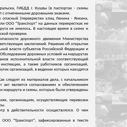
ральска, ГИБДД г. Кушвы (в паспортах - схемы
ест с отмеченными дорожными знаками.
ак опасный (перекрестки улиц Ленина -
Янкина
,
ел
и ООО
"Транспорт" на данных перекрестках не
ута не имелось. В настоящее время в схему и
ской проверки.
зопасности дорожного движения Министерства
тветствующих заключений. Решение об открытии
ьной власти субъектов Российской Федерации и
.
Обследование дорожных условий на маршрутах
анов исполнительной власти соответствующей
инспекции, а также работников организаций,
угих организаций, в ведении которых находятся
ак следует из материалов дела, с начальником
т акт является согласованием и обеспечением
нии маршрута и схемы, которые были утверждены
иях, организациях, осуществляющих перевозки
ры.
р в действительности осуществлялся. О чем
а ООО
"Транспорт", зафиксированные в тексте