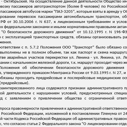
а - Октябрьский. На осуществление данной деятельности Общество и
озку пассажиров автотранспортом (более 8 человек) по Российск
пассажиров автобусов марки "ПАЗ-3205", которые взяты в аренду у 
ировании перевозок пассажирами автомобильным транспортом, об
РФ от 30.10.2006 г. N 637, к лицензионным требованиям и усло
ых федеральными законами и иными нормативными правовыми актами 
а "О безопасности дорожного движения" от 10.12.1995 г. N 196-Ф
 с эксплуатацией транспортных средств, обязаны организовывать ра
жения.
оответствии с п. 5.7.2 Положения ООО "Транспорт" было обязано со
выполнены не в полном объеме, так как паспорт и схема маршрута 
стве аварийных участков перекрестки ул. Ленина - ул.
Янкина
, ул. 
овании с начальником железной дороги, т.к. маршрут проходит через
 Положения об обеспечении безопасности дорожного движения в
 утвержденного приказом Минтранса России от 9.03.1995 г. N 27, и
 обязаны проходить
предрейсовые
и
послерейсовые
медицинские осм
(
предрейсовые
).
 заинтересованного лица содержатся признаки административного п
ой деятельности с нарушением условий, предусмотренных специа
уд с заявлением о привлечении общества с ограниченной ответс
вопроса правомерности привлечения к административной ответственн
 Российской Федерации, изложенной в постановлении Пленума от 24
й части Кодекса Российской Федерации об административных правон
ду, что согласно статье 2 Федерального закона "О лицензировании отд