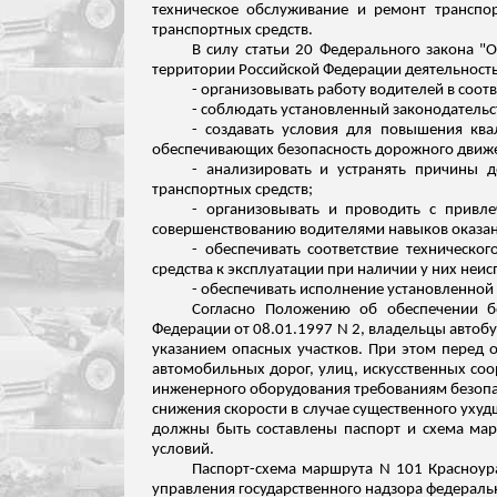
техническое обслуживание и ремонт транспо
транспортных средств.
В силу статьи 20 Федерального закона 
территории Российской Федерации деятельность,
- организовывать работу водителей в соо
- соблюдать установленный законодательс
- создавать условия для повышения ква
обеспечивающих безопасность дорожного движ
- анализировать и устранять причины
транспортных средств;
- организовывать и проводить с привл
совершенствованию водителями навыков оказа
- обеспечивать соответствие техническог
средства к эксплуатации при наличии у них не
- обеспечивать исполнение установленной
Согласно Положению об обеспечении бе
Федерации от 08.01.1997 N 2, владельцы автобу
указанием опасных участков.
При этом перед о
автомобильных дорог, улиц, искусственных со
инженерного оборудования требованиям безопас
снижения скорости в случае существенного уху
должны быть составлены паспорт и схема ма
условий.
Паспорт-схема маршрута N 101 Красноурал
управления государственного надзора федеральн