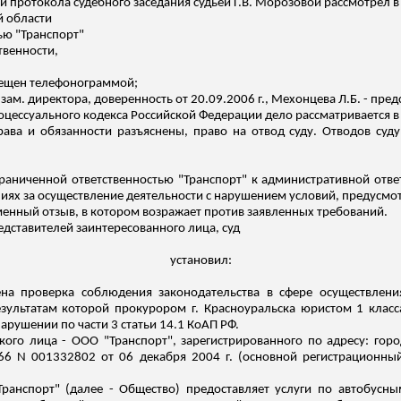
нии протокола судебного заседания судьей Г.В. Морозовой рассмотрел 
й области
ью "Транспорт"
твенности,
звещен телефонограммой;
 зам. директора, доверенность от 20.09.2006 г.,
Мехонцева
Л.Б. - пред
роцессуального кодекса Российской Федерации дело рассматривается в 
рава и обязанности разъяснены, право на отвод суду. Отводов суду
раниченной ответственностью "Транспорт" к административной ответс
ях за осуществление деятельности с нарушением условий, предусмо
енный отзыв, в котором возражает против заявленных требований.
дставителей заинтересованного лица, суд
установил:
ена проверка соблюдения законодательства в сфере осуществлен
зультатам которой прокурором г. Красноуральска юристом 1 класс
рушении по части 3 статьи 14.1 КоАП РФ.
го лица - ООО "Транспорт", зарегистрированного по адресу: горо
66 N 001332802 от 06 декабря 2004 г. (основной регистрационный
Транспорт" (далее - Общество) предоставляет услуги по автобусн