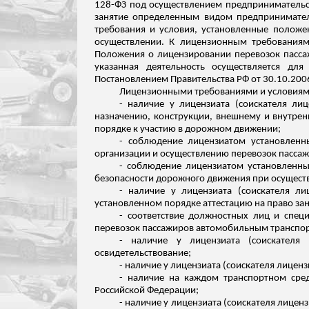
128-ФЗ под осуществлением предпринимательс
занятие определенным видом предпринимател
требования и условия, установленные положе
осуществлении.
К лицензионным требованиям
Положения о лицензировании перевозок пасса
указанная деятельность осуществляется дл
Постановлением Правительства РФ от 30.10.200
Лицензионными требованиями и условиями
- наличие у лицензиата (соискателя ли
назначению, конструкции, внешнему и внутре
порядке к участию в дорожном движении;
- соблюдение лицензиатом установлен
организации и осуществлению перевозок пассаж
- соблюдение лицензиатом установленны
безопасности дорожного движения при осуществ
- наличие у лицензиата (соискателя л
установленном порядке аттестацию на право за
- соответствие должностных лиц и спец
перевозок пассажиров автомобильным транспо
- наличие у лицензиата (соискател
освидетельствование;
- наличие у лицензиата (соискателя лицен
- наличие на каждом транспортном сре
Российской Федерации;
- наличие у лицензиата (соискателя лице