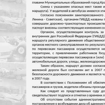
главами Муниципальных образований город Крас
Схема с указанием опасных мест также и
маршрута). У водителей в автобусах имеются э
Согласно пояснениям заинтересованного 
Ленина - Советская), органами ГИБДД названы
совершали дорожно-транспортных происшестви
паспорт внесены соответствующие изменения с
Органом, осуществляющим
контроль за
внутренних дел Российской Федерации (ГИБДД)
маршрута регулярного движения общественного
органов местного самоуправления по результа
по перевозкам пассажиров осуществляется н
территории, с привлечением работников Гос
осуществляющих перевозки пассажиров и (или) 
автомобильные дороги, улицы, железнодорож
Таким образом, маршрут должен согласов
железной дороги был составлен акт в 2007 г
безопасности дорожного движения и является ч
в 2007 году.
В соответствии с Положением об обеспе
пассажиров и грузов, водители обязаны проход
Как следует из представленных суду д
свидетельствуют
подписи
и отметки о времени л
Об отсутствии события административн
постановления о возбуждении дела об админист