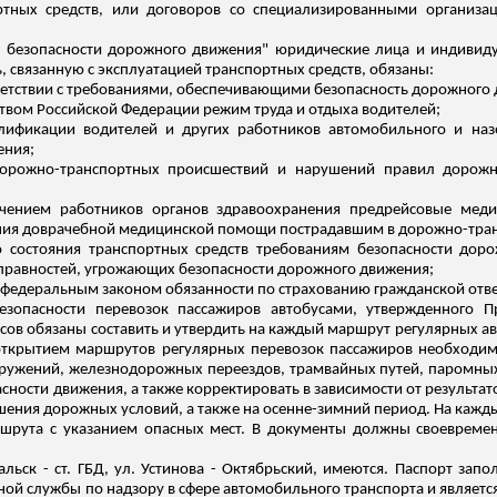
ртных средств, или договоров со специализированными организа
"О безопасности дорожного движения" юридические лица и индиви
 связанную с эксплуатацией транспортных средств, обязаны:
тветствии с требованиями, обеспечивающими безопасность дорожного
твом Российской Федерации режим труда и отдыха водителей;
лификации водителей и других работников автомобильного и назе
ения;
 дорожно-транспортных происшествий и нарушений правил дорож
ечением работников органов здравоохранения
предрейсовые
медиц
ния доврачебной медицинской помощи пострадавшим в дорожно-тра
о состояния транспортных сре
дств тр
ебованиям безопасности доро
исправностей, угрожающих безопасности дорожного движения;
 федеральным законом обязанности по страхованию гражданской отве
зопасности перевозок пассажиров автобусами, утвержденного П
сов обязаны составить и утвердить на каждый маршрут регулярных а
ткрытием маршрутов регулярных перевозок пассажиров необходимо
оружений, железнодорожных переездов, трамвайных путей, паромны
ности движения, а также корректировать в зависимости от результат
дшения дорожных условий, а также на осенне-зимний период.
На кажды
ршрута с указанием опасных мест. В документы должны своевреме
ьск - ст. ГБД, ул. Устинова - Октябрьский, имеются. Паспорт запо
ой службы по надзору в сфере автомобильного транспорта и являетс