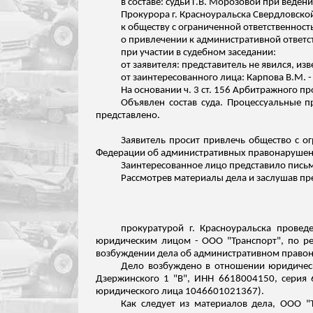
в составе: судьи Г.В. Морозовой при веде
Прокурора г. Красноуральска Свердловско
к обществу с ограниченной ответственност
о привлечении к административной ответс
при участии в судебном заседании:
от заявителя: представитель не явился, и
от заинтересованного лица: Карпова В.М. -
На основании ч. 3 ст. 156 Арбитражного п
Объявлен состав суда. Процессуальные п
представлено.
Заявитель просит привлечь общество с ог
Федерации об административных правонарушени
Заинтересованное лицо представило письм
Рассмотрев
материалы дела и заслушав
пре
прокуратурой г. Красноуральска провед
юридическим лицом - ООО "Транспорт", по ре
возбуждении дела об административном правона
Дело возбуждено в отношении юридическо
Дзержинского 1 "В", ИНН 6618004150, серия 
юридического лица 1046601021367).
Как следует из материалов дела, ООО "