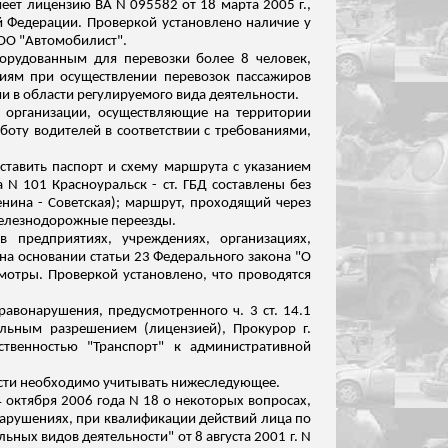
меет лицензию ВА N 095582 от 18 марта 2005 г.,
ой Федерации. Проверкой установлено наличие
у
ООО "Автомобилист".
орудованным для перевозки более 8 человек,
виям при осуществлении перевозок пассажиров
в области регулируемого вида деятельности.
З организации, осуществляющие на территории
боту водителей в соответствии с требованиями,
ставить паспорт и схему маршрута с указанием
N 101 Красноуральск - ст. ГБД составлены без
Ленина - Советская); маршрут, проходящий через
 железнодорожные переезды.
 предприятиях, учреждениях, организациях,
 на основании статьи 23 Федерального закона "О
отры. Проверкой установлено, что проводятся
равонарушения, предусмотренного ч. 3 ст. 14.1
льным разрешением (лицензией), Прокурор г.
твенностью "Транспорт" к административной
ости необходимо учитывать нижеследующее.
 октября 2006 года N 18 о некоторых вопросах,
арушениях, при квалификации действий лица по
ельных видов
деятельности" от 8 августа 2001 г. N