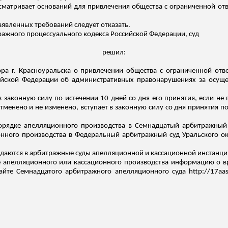
сматривает оснований для привлечения общества с ограниченной от
заявленных требований следует отказать.
итражного процессуального кодекса Российской Федерации, суд
решил:
ра г. Красноуральска о привлечении общества с ограниченной отв
ссийской Федерации об административных правонарушениях за осущ
в законную силу по истечении 10 дней со дня его принятия, если не
менено и не изменено, вступает в законную силу со дня принятия 
орядке апелляционного производства в Семнадцатый арбитражный 
онного производства в Федеральный арбитражный суд Уральского окр
даются в арбитражные суды апелляционной и кассационной инстанци
 апелляционного или кассационного производства информацию о вр
айте Семнадцатого арбитражного апелляционного суда http://17aas.