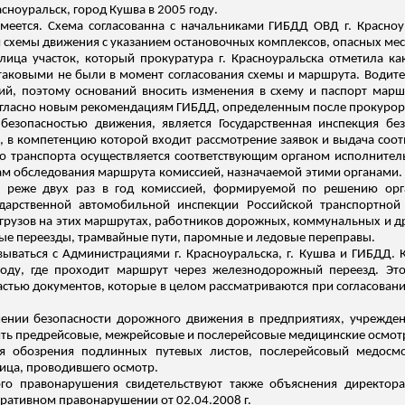
ноуральск, город Кушва в 2005 году.
меется. Схема согласованна с начальниками ГИБДД ОВД г. Красноу
ти схемы движения с указанием остановочных комплексов, опасных м
лица участок, который прокуратура г. Красноуральска отметила к
 таковыми не были в момент согласования схемы и маршрута. Водит
й, поэтому оснований вносить изменения в схему и паспорт маршр
огласно новым рекомендациям ГИБДД, определенным после прокурор
безопасностью движения, является Государственная инспекция бе
, в компетенцию которой входит рассмотрение заявок и выдача соо
 транспорта осуществляется соответствующим органом исполнител
там обследования маршрута комиссией, назначаемой этими органами
е реже двух раз в год комиссией, формируемой по решению орг
ударственной автомобильной инспекции Российской транспортной 
грузов на этих маршрутах, работников дорожных, коммунальных и др
ные
переезды, трамвайные пути, паромные и ледовые переправы.
ываться с Администрациями г. Красноуральска, г. Кушва и ГИБДД. К
оду, где проходит маршрут через железнодорожный переезд. Это
астью документов, которые в целом рассматриваются при согласова
чении безопасности дорожного движения в предприятиях, учрежден
ить
предрейсовые
,
межрейсовые
и
послерейсовые
медицинские осмот
ля обозрения подлинных путевых листов,
послерейсовый
медосмот
ица, проводившего осмотр.
ого правонарушения свидетельствуют также объяснения директор
ративном правонарушении от 02.04.2008 г.