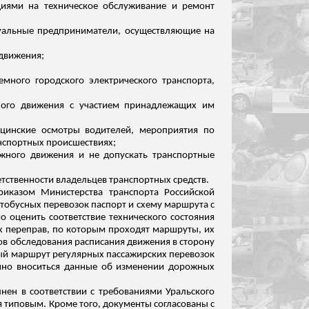
циями на техническое обслуживание и ремонт
дуальные предприниматели, осуществляющие на
 движения;
много городского электрического транспорта,
ного
движения
с участием принадлежащих им
инские осмотры водителей, мероприятия по
нспортных происшествиях;
жного движения и не допускать транспортные
тственности владельцев транспортных средств.
риказом Министерства транспорта Российской
втобусных перевозок паспорт и схему маршрута с
 оценить соответствие технического состояния
х переправ, по которым проходят маршруты, их
ов обследования расписания движения в сторону
й маршрут регулярных пассажирских перевозок
нно вноситься данные об изменении дорожных
лнен в соответствии с требованиями Уральского
я типовым. Кроме того, документы согласованы с