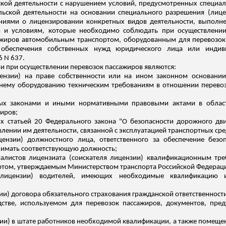
кой деятельности с нарушением условий, предусмотренных специа
ьской деятельности на основании специального разрешения (ли
ниями о лицензировании конкретных видов деятельности, выполн
 и условиям, которые необходимо соблюдать при осуществлении 
жиров автомобильным транспортом, оборудованным для перевозок б
я обеспечения собственных нужд юридического лица или индив
6 N 637.
 при осуществлении перевозок пассажиров являются:
цензии) на праве собственности или на ином законном основании
ннему оборудованию техническим требованиям в отношении перево
ных законами и иными нормативными правовыми актами в област
иров;
х статьей 20 Федерального закона "О безопасности дорожного д
лении им деятельности, связанной с эксплуатацией транспортных сре
ицензии) должностного лица, ответственного за обеспечение без
нимать соответствующую должность;
иалистов лицензиата (соискателя лицензии) квалификационным т
ртом, утверждаемым Министерством транспорта Российской Федерац
я лицензии) водителей, имеющих необходимые квалификацию
зии) договора обязательного страхования гражданской ответственност
дстве, используемом для перевозок пассажиров, документов, пр
нзии) в штате работников необходимой квалификации, а также помещ