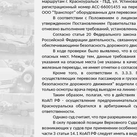
маршрутам г. Красноуральск - ГБД, ул. Устинов
регистрационный номер АСС-66001455 на перев
ООО
"Транспорт" оборудованных для перевозки 
В соответствии с Положением о лиценз
утвержденном Постановлением Правительства 
отнесено выполнение требований, установленн
Согласно статье 20 Федерального закон
Российской Федерации деятельность, связанную
обеспечивающими безопасность дорожного дви
В ходе проверки было выявлено, что в с
опасных мест. Между тем, данные требования 
указания на опасные места (не указаны в каче
железные переезды, не имеет отметки о соглас
Кроме того, в соответствии п. 3.3.3.
осуществляющих перевозки пассажиров и грузов,
безопасности дорожного движения" водители
только осмотры врача перед выездом на линию 
Таким образом, полагая, что в действиях
КоАП РФ - осуществление предпринимательск
Красноуральска обратился в арбитражный с
ответственности.
Однако суд считает, что при разрешении 
В силу правовой позиции Верховного Суда
возникающих у судов при применении особенно
части 3 статьи 14.1 КоАП РФ следует иметь в ви