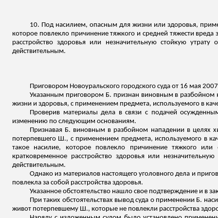
10. Под насилием, опасным для жизни или здоровья, приме
которое повлекло причинение тяжкого и средней тяжести вреда 
расстройство здоровья или незначительную стойкую утрату
действительным.
Приговором Новоуральского городского суда от 16 мая 2007 
Указанным приговором Б. признан виновным в разбойном 
жизни и здоровья, с применением предмета, используемого в кач
Проверив материалы дела в связи с подачей осужденны
изменению по следующим основаниям.
Признавая Б. виновным в разбойном нападении в целях х
потерпевшего Ш., с применением предмета, используемого в кач
такое насилие, которое повлекло причинение тяжкого или 
кратковременное расстройство здоровья или незначительну
действительным.
Однако из материалов настоящего уголовного дела и пригово
повлекла за собой расстройства здоровья.
Указанное обстоятельство нашло свое подтверждение и в з
При таких обстоятельствах вывод суда о применении Б. наси
живот потерпевшему Ш., которые не повлекли расстройства здор
Наряду с изложенным судом было установлено применение 