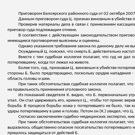
Приговором Белоярского районного суда от 02 октября 2007 
Данным приговором суда Ц. признан виновным в убийстве 
Проверив материалы дела в связи с принесением кассаци
приговор суда подлежащим отмене.
В соответствии с действующим законодательством приговор
имеющиеся противоречия выяснены и оценены.
Однако указанное требование закона по данному делу не в
Осужденный Ц. пояснял, что смерть Б. действительно насту
Вместе с тем судебная коллегия полагает, что суд не дал
потерпевшему, когда тот лежал на животе.
Более того, суд, признавая Ц. виновным в убийстве потерп
стороны Б. было предотвращено, поскольку орудие нападения - 
область головы и шеи.
При таких обстоятельствах судебная коллегия полагает, ч
на правильность применения уголовного закона.
Из показаний свидетеля К. видно, что Б. первоначально уг
упал. Он стал удерживать его, крикнул Ц., чтобы тот принес верев
борьба. В процессе борьбы ножа у потерпевшего не было, так к
удары потерпевшему в шею и голову. Потом он (К.) увидел, что Ц
Согласно заключениям судебно-медицинских экспертиз, ника
При таких обстоятельствах судебная коллегия полагает, чт
выразилось общественно опасное посягательство потерпевшего на
пришлось защищаться от действий Б.