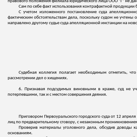
правового положения филиала юридического лица ООО "Г" не дан
Сам по себе факт использования контрафактной продукции б
С учетом изложенного постановление суда апелляционно
фактическим обстоятельствам дела, поскольку судом не учтены о
направлено другому судье суда апелляционной инстанции на ново
Судебная коллегия полагает необходимым отметить, что
рассмотрении дел о хищениях.
6. Признавая подсудимых виновными в краже, суд не уч
потерпевшими, так и с местом совершения деяния.
Приговором Первоуральского городского суда от 12 апреля 
лиц по предварительному сговору, с незаконным проникновением в
Проверив материалы уголовного дела, обсудив доводы 
основаниям.