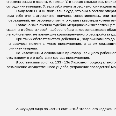
его жена встала в дверях. А. толкал У. в кресло столько раз, сколь
сотрудники милиции, У. вела себя очень агрессивно, они надели н
Свидетели О. и Ж. поясняли в суде, что они в составе опер
вела себя очень агрессивно, кричала, сопротивлялась, они н
повреждений, не говорила о том, что хозяева квартиры хотели ее 
Согласно заключению судебно-медицинской экспертизы у У.
ссадины в области левой надбровной дуги, кровоподтеков в обла
легкой степени, не повлекшие кратковременного расстройства зд
При таких обстоятельствах действия А., задерживавшего д
пытавшуюся покинуть место преступления, а затем оказавшу
причинение вреда.
По изложенным основаниям приговор Талицкого районного 
отсутствием в его действиях состава преступления.
В соответствии со ст. ст. 133 - 136 Уголовно-процессуальн
возмещение имущественного ущерба, устранение последствий мо
2. Осуждая лицо по части 1 статьи 108 Уголовного кодекса