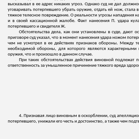
высказывал в ее адрес никаких угроз. Однако суд не дал должно
уговаривать потерпевшего убрать оружие, отдать ей нож, стала 
тяжкое телесное повреждение. О реальности угрозы нападения на
и в своей кассационной жалобе. Факт нанесения П. удара кул
потерпевшего и свидетеля Ж.
Обстоятельства дела, как они установлены в суде, дают 
приговоре суд указал, что в момент нанесения удара ножом потер
чем не усмотрел в ее действиях признаков обороны. Между т
необходимой обороны, для которого являются характерными 
оружия, что и произошло в данном случае.
При таких обстоятельствах действия виновной подлежат 
ответственность за умышленное причинение тяжкого вреда здо
4. Признавая лицо виновным в оскорблении, суд апелляци
потерпевшего, унижали его честь и достоинство, а также чем по