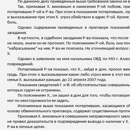
По данному делу приведенные выше требования закона не 
Так, признавая Х. виновным в нанесении Р-ой побоев, пр
потерпевших Р-ой и Р-ва. При этом в показаниях потерпевших, пр
и высказывание при этом Х. угроз убийством в адрес Р-ой. Кроме
боль.
Однако содержание приведенных в приговоре показаний 
заседания.
В частности, в судебном заседании Р-ва показала, что после т
не лезла, иначе он ее проткнет. По пояснениям Р-ой, боль она поч
"набрасывание" на нее, Р-ва не поясняла. На уточняющий вопрос 
Х.
Однако в заявлении на имя начальника ОВД по МО г. Алапае
повреждений.
Потерпевший Р-ов показал, что Х., зайдя в дом, просил же
грудь. При этом о высказывании каких-либо угроз жене в этот мо
семьи Х. высказывал раньше, до 22 апреля 2007 года.
Показания свидетелей Г. и Ф. об обстоятельствах совершен
которых судом не устранены.
По пояснениям Х., он зашел в дом для того, чтобы поговорить
мог по неосторожности ее задеть.
Изложенные выше показания потерпевших, касающиеся обс
основу обвинительного приговора, содержат существенные против
Признавая Х. виновным в совершении неправомерного завла
не привел доказательств в подтверждение вывода о наличии у 
Р-ва в личных целях.