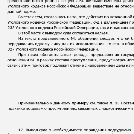
средств или психотропных веществ. М. же были вменены дейст
Уголовного кодекса Российской Федерации веществам не относи
данной норме.
Вместе с тем, сославшись на то, что действия по незаконн
Уголовного кодекса Российской Федерации, суд в дальнейшем при
233 Уголовного кодекса Российской Федерации, так и иных состав
В этой части с выводом суда согласиться нельзя.
Из текста предъявленного М. обвинения следует, что ей
передавались одному лицу для их использования, то есть в об
327 Уголовного кодекса Российской Федерации.
При таких обстоятельствах доводы представления госуд
отношении М. в рамках состава преступления, предусмотренного
связи с этим приговор подлежит отмене с направлением дела на н
Применительно к данному примеру см. также п. 33 Поста
практике по делам о преступлениях, связанных с наркотическим
17. Вывод суда о необходимости оправдания подсудимых,