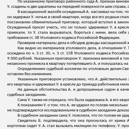
По указанному приговору районного суда А. признан виновн
У. ссадины и две царапины на передней поверхности шеи справа,
В кассационной жалобе осужденный А. настаивал на том, чт
он задержал У. ночью в своей квартире, когда все его родные сп
постановлен обвинительный приговор, который вступил в законн
Осужденный просит учесть, что он только удерживал У. в крес
приехали, то У. стала вырываться, бороться с ними, вела себя
требования ст. 38 Уголовного кодекса Российской Федерации.
Проверив материалы дела и обсудив доводы кассационной
Как видно из материалов уголовного дела, в отношении У
осуждена по ч. 3 ст. 30, ч. 3 ст. 158 Уголовного кодекса Росси
9 000 рублей. Указанным приговором У. признана виновной в то
незаконно проникла в квартиру потерпевшего А. и покушалась на
Определением судебной коллегии по уголовным делам Сверд
оставлен без изменения.
Указанным приговором установлено, что А. действительно з
его квартиры и удерживал У. в кресле до приезда работников ми
На данные обстоятельства А. и допрошенные судом в качес
судебных заседаниях.
Сама У. также не отрицала, что была задержана А. в его кв
К показаниям У. о том, что А. ее ударил по голове несколько
не подтверждаются исследованными в судебном заседании доказ
В судебном заседании сама У. поясняла, что по голове ее уда
Свидетель Б. подтвердила, что она проснулась от крика 
корточках сидит У. А. стал вызывать милицию по телефону. У. прос