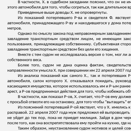
В частности, Х. в судебном заседании пояснил, что он не
этого автомобиля для того, чтобы согреться, так как длительное 
Приведенные выше доводы Х. не опровергнуты.
Из показаний потерпевшего Р-ва и свидетеля Ф. явствуе
автомобиля, принадлежащего Р-ву и находившегося у дома потер
метров.
Однако по смыслу закона под неправомерным завладением 
завладение транспортным средством лицом, не имеющим зако
пользования, принадлежащие собственнику. Субъективная сторо
завладение транспортным средством без цели его хищения.
Вместе с тем судом не исследовалась версия о том, мог ли 
собственного веса.
Более того, судом не дана оценка фактам, свидетель
направленности умысла Х. при совершении им 22 апреля 2007 го
Из анализа показаний как самого Х., так и потерпевших Р-
автомобиля, салон которого Х. отказывался покидать, руково
касающиеся имущества, которое использовалось им и Р-ым ранее 
арест, а Р-ов предпринимал действия для того, чтобы избежать об
В частности, как показал Р-ов, Х. считает, что Р-ов ему до
с просьбой отвезти его на остановку, для того чтобы "вытащить" ег
Из пояснений потерпевшей Р-ой явствует, что у Х. имелись 
расправой. 22 апреля 2007 года муж предложил ей выпроводить Х
не уйдет до тех пор, пока не приедет милиция. Зайдя в дом че
после того, как она воспрепятствовала ему пройти на кухню, где 
Таким образом, неустановление судом мотивов и целей сов