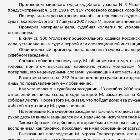
Приговором мирового судьи судебного участка N 3 Чкало
предусмотренных ч. 1 ст. 130 и ст. 119 Уголовного кодекса Россий
По результатам рассмотрения жалобы потерпевшего судом 
суда г. Екатеринбурга от 17 августа 2007 года М. признан виновны
Проверив материалы дела, судебная коллегия по угол
основаниям.
В силу ст. 380 Уголовно-процессуального кодекса Россий
дела, установленным судом первой или апелляционной инстанции,
Обвинительный приговор, постановленный судом апелляцио
судебном заседании.
Согласно обвинительному акту, М. обвиняется в том, что в 
головы, при этом высказывал словесную угрозу убийством. 
потерпевшего нецензурными словами, унижающими его честь и д
В соответствии со ст. 252 Уголовно-процессуального коде
лишь по предъявленному ему обвинению.
Как установлено в судебном заседании, 23 октября 2006 г
отношений возникла ссора, в ходе которой М. замахнулся на К.
собирал листву. После этого М. сказал, что пойдет домой за ружь
либо об отсутствии у М. ружья не знал.
Потерпевший К. в судебном заседании пояснил, что действия 
руках держал вилы и защищался ими. Реально он испугался слов М.
Таким образом, те действия, которые были вменены в вину 
воспринимал как таковую, поскольку не имел оснований опасатьс
Высказанная впоследствии М. угроза "перестрелять его и 
вменялась и не описана в обвинительном акте, то есть осталась з