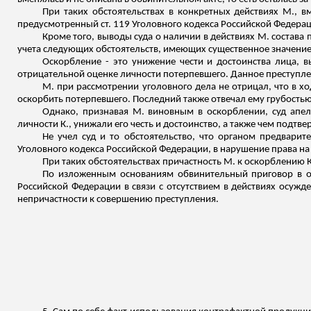
При таких обстоятельствах в конкретных действиях М., в
предусмотренный ст. 119 Уголовного кодекса Российской Федераци
Кроме того, выводы суда о наличии в действиях М. состава 
учета следующих обстоятельств, имеющих существенное значение
Оскорбление - это унижение чести и достоинства лица, 
отрицательной оценке личности потерпевшего. Данное преступл
М. при рассмотрении уголовного дела не отрицал, что в хо
оскорбить потерпевшего. Последний также отвечал ему грубостью
Однако, признавая М. виновным в оскорблении, суд апе
личности К., унижали его честь и достоинство, а также чем подт
Не учел суд и то обстоятельство, что органом предварит
Уголовного кодекса Российской Федерации, в нарушение права на
При таких обстоятельствах причастность М. к оскорблению 
По изложенным основаниям обвинительный приговор в от
Российской Федерации в связи с отсутствием в действиях осужде
непричастности к совершению преступления.