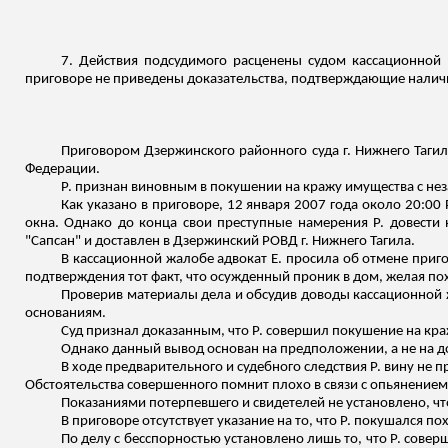
7. Действия подсудимого расценены судом кассационной 
приговоре не приведены доказательства, подтверждающие налич
Приговором Дзержинского районного суда г. Нижнего Тагила о
Федерации.
Р. признан виновным в покушении на кражу имущества с н
Как указано в приговоре, 12 января 2007 года около 20:00
окна. Однако до конца свои преступные намерения Р. довести
"Сапсан" и доставлен в Дзержинский РОВД г. Нижнего Тагила.
В кассационной жалобе адвокат Е. просила об отмене приго
подтверждения тот факт, что осужденный проник в дом, желая по
Проверив материалы дела и обсудив доводы кассационной
основаниям.
Суд признал доказанным, что Р. совершил покушение на кр
Однако данный вывод основан на предположении, а не на до
В ходе предварительного и судебного следствия Р. вину не п
Обстоятельства совершенного помнит плохо в связи с опьянением. 
Показаниями потерпевшего и свидетелей не установлено, чт
В приговоре отсутствует указание на то, что Р. покушался 
По делу с бесспорностью установлено лишь то, что Р. сов