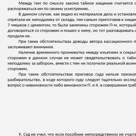
Между тем по смыслу закона тайное хищение считается 
распоряжаться им по своему усмотрению.
В данном случае, как видно из материалов дела и установ
спрятали их неподалеку от склада, тем самым приготовив к хище
7 мешков с цементом, то были замечены сторожем П-м, который за
договориться со сторожем и пошел к нему, но тот разговаривать
продали их.
При таких обстоятельствах доводы автора кассационного п
заслуживают внимания.
Наличие временного промежутка между изъятием и сокры
сторожем в данном случае не может свидетельствовать о тайн
неподалеку за забором, вместе с тем не получили реальной во
сторожем.
При таких обстоятельствах приговор суда нельзя призн
разбирательство, в ходе которого суду следует тщательно иссл
вопрос о невиновности либо виновности П. и Х. в совершении гра
9. Суд не учел, что если пособник непосредственно не уча