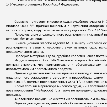
5. Сам по себе факт использования контрафактной продукци
146 Уголовного кодекса Российской Федерации.
Согласно приговору мирового судьи судебного участка N 
филиала ООО "Г", признан виновным в нарушении авторских 
авторского права, в крупном размере и осужден по ч. 2 ст. 146 У
По результатам апелляционного рассмотрения указанный пр
оставлен без изменения.
В кассационной жалобе адвокат М. в защиту интересов о
рассмотрение в связи с несоответствием выводов суда, изл
процессуального закона.
Проверив материалы дела, судебная коллегия нашла поста
Из диспозиции ч. 2 ст. 146 Уголовного кодекса Российско
прямым умыслом, что применительно к обстоятельствам на
используемого им программного продукта.
Однако суд первой инстанции пришел к выводу о виновност
лицензионного соглашения с авторами и правообладателями п
полномочий, помимо предоставленных ООО "Г", на заключение т
Кроме того, ни в приговоре мирового судьи, ни в постано
прав корпорации "Майкрософт", а также не приведено доказате
продукта.
Аналогичное нарушение имеется и в обвинительном заключ
Оценка доводам осужденного об обстоятельствах постав