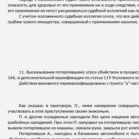
опасность для здоровья от его применения ни в ходе следствия, 
его применения не могут расцениваться судебной коллегией как 
С учетом изложенного судебная коллегия сочла, что все дейс
грабеж чужого имущества, совершенный с применением насилия, 
11. Высказывание потерпевшему угроз убийством в процесс
166, и дополнительной квалификации по статье 119 Уголовного ко
Действия виновного переквалифицированы с пункта "а" части 
Как указано в приговоре, П., имея намерение соверши
участвовать в этих преступлениях своим знакомым.
П. и другие осужденные завладели без цели хищения авт
разбойных нападений. При этом П. направил на потерпевшую пис
вывели потерпевшую из машины, связали руки, закрыли рот кляпо
Потерпевшая А., находясь в багажнике автомобиля и пыт