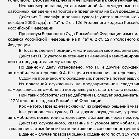
убийством, требовал не кричать и не привлекать к себе внимание.
Неправомерно завладев автомашиной А., осужденные вы
разбойных нападений на торговые предприятия не был доведен до
Действия П. квалифицированы судом (с учетом внесенных из
декабря 2003 года), п. "а" ч. 2 ст. 126 Уголовного кодекса Росси
Российской Федерации.
Президиум Верховного Суда Российской Федерации изменил с
кодекса Российской Федерации на п. "а" ч. 2 ст. 127 Уголовного
Федерации.
В Постановлении Президиум мотивировал свое решение сл
Действия П. (с учетом внесенных изменений) квалифицирова
лиц по предварительному сговору.
По данному делу установлено, что П. и другие осужден
автомобилем потерпевшей А. без цели его хищения, потерпевшу
Судом не признано, что осужденные, поместив потерпевшую 
Из показаний осужденных на предварительном следствии
намеревались автомобиль и потерпевшую оставить около вокзала 
При таких обстоятельствах действия П. следует расценивать
127 Уголовного кодекса Российской Федерации.
Кроме того, Президиум исключил из судебных решений указа
Как установлено судом, П. и другие осужденные, угрож
автомобилем, поместили потерпевшую в багажник, через некоторо
Действия осужденного, связанные с угоном автомобиля, 
завладение автомобилем без цели хищения, совершенное группой 
В данном случае правовая оценка содеянного по ст. 119 Уг