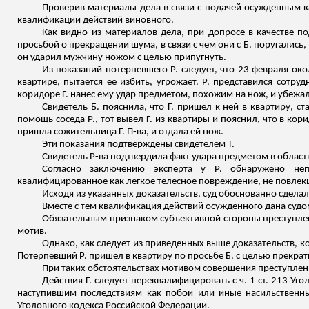
Проверив материалы дела в связи с подачей осужденным 
квалификации действий виновного.
Как видно из материалов дела, при допросе в качестве по
просьбой о прекращении шума, в связи с чем они с Б. поругались,
он ударил мужчину ножом с целью припугнуть.
Из показаний потерпевшего Р. следует, что 23 февраля ок
квартире, пытается ее избить, угрожает. Р. представился сотру
коридоре Г. нанес ему удар предметом, похожим на нож, и убежал
Свидетель Б. пояснила, что Г. пришел к ней в квартиру, ста
помощь соседа Р., тот вывел Г. из квартиры и пояснил, что в ко
пришла сожительница Г. П-ва, и отдала ей нож.
Эти показания подтверждены свидетелем Т.
Свидетель Р-ва подтвердила факт удара предметом в область
Согласно заключению эксперта у Р. обнаружено не
квалифицированное как легкое телесное повреждение, не повлек
Исходя из указанных доказательств, суд обоснованно сделал
Вместе с тем квалификация действий осужденного дана судо
Обязательным признаком субъективной стороны преступлени
мотив.
Однако, как следует из приведенных выше доказательств, ко
Потерпевший Р. пришел в квартиру по просьбе Б. с целью прекрати
При таких обстоятельствах мотивом совершения преступл
Действия Г. следует переквалифицировать с ч. 1 ст. 213 Уг
наступившим последствиям как побои или иные насильственны
Уголовного кодекса Российской Федерации.