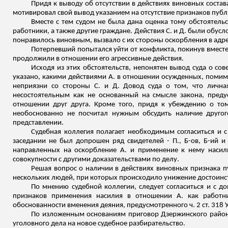
Придя к выводу об отсутствии в действиях виновных состава
мотивировал свой вывод указанием на отсутствие признаков пуб
Вместе с тем судом не была дана оценка тому обстоятельс
работники, а также другие граждане. Действия С. и Д. были обус
понравилось виновным, вызвало с их стороны оскорбления в адр
Потерпевший попытался уйти от конфликта, покинув вместе 
продолжили в отношении его агрессивные действия.
Исходя из этих обстоятельств, непонятен вывод суда о с
указано, какими действиями А. в отношении осужденных, помим
неприязни со стороны С. и Д. Довод суда о том, что лична
несостоятельным как не основанный на смысле закона, пред
отношении друг друга. Кроме того, придя к убеждению о том
необоснованно не посчитал нужным обсудить наличие другог
представлении.
Судебная коллегия полагает необходимым согласиться и с
заседании не был допрошен ряд свидетелей - П., Б-ов, Б-ий 
направленных на оскорбление А. и применение к нему насили
совокупности с другими доказательствами по делу.
Решая вопрос о наличии в действиях виновных признака пу
нескольких людей, при которых происходило унижение достоинства
По мнению судебной коллегии, следует согласиться и с д
признаков применения насилия в отношении А. как работни
обоснованности вменения деяния, предусмотренного ч. 2 ст. 318
По изложенным основаниям приговор Дзержинского районно
уголовного дела на новое судебное разбирательство.