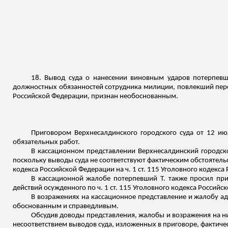
18. Вывод суда о нанесении виновным ударов потерпевш
должностных обязанностей сотрудника милиции, повлекший перек
Российской Федерации, признан необоснованным.
Приговором Верхнесалдинского городского суда от 12 ию
обязательных работ.
В кассационном представлении Верхнесалдинский городск
поскольку выводы суда не соответствуют фактическим обстоятельс
кодекса Российской Федерации на ч. 1 ст. 115 Уголовного кодекса
В кассационной жалобе потерпевший Т. также просил при
действий осужденного по ч. 1 ст. 115 Уголовного кодекса Российс
В возражениях на кассационное представление и жалобу адв
обоснованным и справедливым.
Обсудив доводы представления, жалобы и возражения на ни
несоответствием выводов суда, изложенных в приговоре, фактиче