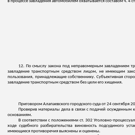
в процессе завладения автомобилем охватывается составом ч. 4 с
12. По смыслу закона под неправомерным завладением тр
завладение транспортным средством лицом, не имеющим зако
пользования, принадлежащие собственнику. Субъективная сторо
завладение транспортным средством без цели его хищения.
Приговором Алапаевского городского суда от 24 сентября 2007
Проверив материалы дела в связи с подачей осужденным 
основаниям.
В соответствии с положениями ст. 302 Уголовно-процессуа
ходе судебного разбирательства виновность подсудимого уст
имеющиеся противоречия выяснены и оценены.