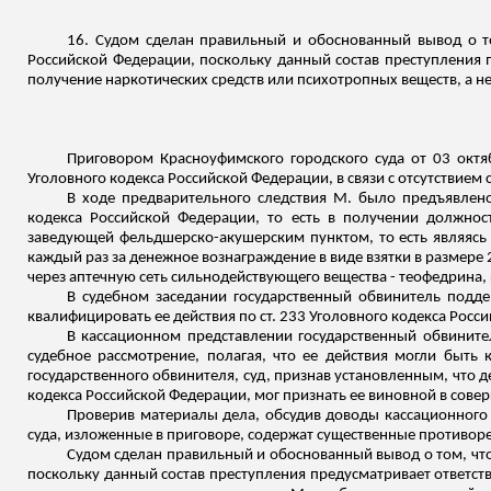
16. Судом сделан правильный и обоснованный вывод о то
Российской Федерации, поскольку данный состав преступления 
получение наркотических средств или психотропных веществ, а н
Приговором Красноуфимского городского суда от 03 октя
Уголовного кодекса Российской Федерации, в связи с отсутствием с
В ходе предварительного следствия М. было предъявлено
кодекса Российской Федерации, то есть в получении должнос
заведующей фельдшерско-акушерским пунктом, то есть являясь 
каждый раз за денежное вознаграждение в виде взятки в размере 
через аптечную сеть сильнодействующего вещества - теофедрина, 
В судебном заседании государственный обвинитель подд
квалифицировать ее действия по ст. 233 Уголовного кодекса Росс
В кассационном представлении государственный обвините
судебное рассмотрение, полагая, что ее действия могли быть
государственного обвинителя, суд, признав установленным, что д
кодекса Российской Федерации, мог признать ее виновной в сове
Проверив материалы дела, обсудив доводы кассационного 
суда, изложенные в приговоре, содержат существенные противор
Судом сделан правильный и обоснованный вывод о том, что
поскольку данный состав преступления предусматривает ответст