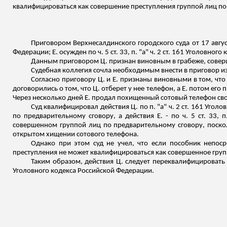
квалифицироваться как совершение преступления группой лиц по
Приговором Верхнесалдинского городского суда от 17 августа
Федерации; Е. осужден по ч. 5 ст. 33, п. "а" ч. 2 ст. 161 Уголовно
Данным приговором Ц. признан виновным в грабеже, соверш
Судебная коллегия сочла необходимым внести в приговор из
Согласно приговору Ц. и Е. признаны виновными в том, что
договорились о том, что Ц. отберет у нее телефон, а Е. потом его 
Через несколько дней Е. продал похищенный сотовый телефон св
Суд квалифицировал действия Ц. по п. "а" ч. 2 ст. 161 Уго
по предварительному сговору, а действия Е. - по ч. 5 ст. 33, 
совершенном группой лиц по предварительному сговору, поскол
открытом хищении сотового телефона.
Однако при этом суд не учел, что если пособник непос
преступления не может квалифицироваться как совершенное груп
Таким образом, действия Ц. следует переквалифицировать на 
Уголовного кодекса Российской Федерации.