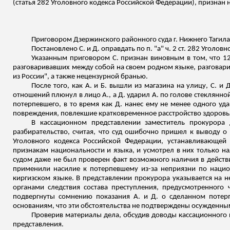
(статья 282 Уголовного кодекса Российской Федерации), признан
Приговором Дзержинского районного суда г. Нижнего Тагила о
Постановлено С. и Д. оправдать по п. "а" ч. 2 ст. 282 Уголо
Указанным приговором С. признан виновным в том, что 12 
разговаривавших между собой на своем родном языке, разговари
из России", а также нецензурной бранью.
После того, как А. и Б. вышли из магазина на улицу, С. 
отношений плюнул в лицо А., а Д. ударил А. по голове стеклянной
потерпевшего, в то время как Д. нанес ему не менее одного уд
повреждения, повлекшие кратковременное расстройство здоровь
В кассационном представлении заместитель прокурора
разбирательство, считая, что суд ошибочно пришел к выводу о 
Уголовного кодекса Российской Федерации, устанавливающей 
признакам национальности и языка, и усмотрел в них только на
судом даже не был проверен факт возможного наличия в действи
применили насилие к потерпевшему из-за неприязни по национ
киргизском языке. В представлении прокурора указывается на 
органами следствия состава преступления, предусмотренного 
подвергнуты сомнению показания А. и Д. о сделанном потер
основаниям, что эти обстоятельства не подтверждены осужденным
Проверив материалы дела, обсудив доводы кассационного
представления.