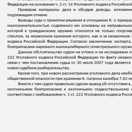
Федерации на основании ч. 2 ст. 14 Уголовного кодекса Российск
Проверив материалы дела и обсудив доводы, изложенн
подлежащим отмене.
Выводы суда о принятии решения в отношении К. о прекраще
малозначительностью содеянного им основаны на неправильном
которой к гражданскому оружию относится не только спортив
стволом, за незаконное хранение которого, как и за незаконное 
кодекса Российской Федерации. Согласно заключению эксперта
боеприпасами нарезного малокалиберного огнестрельного оружи
Данное обстоятельство судом не учтено и не исследовано п
222 Уголовного кодекса Российской Федерации по факту незакон
связи с чем постановление судьи от 30 июля 2007 года являет
новое судебное разбирательство.
Кроме того, при новом рассмотрении уголовного дела необ
общественной опасности при хранении К. патрона калибра 7,62 м
Вместе с тем судом правильно сделан вывод об отсутствии в 
охотничьими боеприпасами к охотничьему гладкоствольному о
соответствии с требованиями ч. 1 ст. 222 Уголовного кодекса Рос