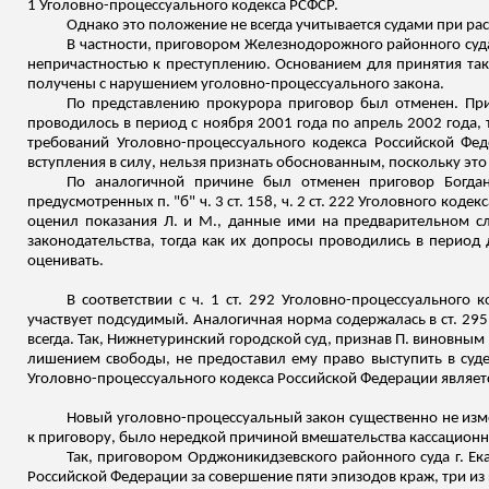
1 Уголовно-процессуального кодекса РСФСР.
Однако это положение не всегда учитывается судами при ра
В частности, приговором Железнодорожного районного суда г
непричастностью к преступлению. Основанием для принятия тако
получены с нарушением уголовно-процессуального закона.
По представлению прокурора приговор был отменен. При 
проводилось в период с ноября 2001 года по апрель 2002 года,
требований Уголовно-процессуального кодекса Российской Фед
вступления в силу, нельзя признать обоснованным, поскольку эт
По аналогичной причине был отменен приговор Богдан
предусмотренных п. "б" ч. 3 ст. 158, ч. 2 ст. 222 Уголовного ко
оценил показания Л. и М., данные ими на предварительном сл
законодательства, тогда как их допросы проводились в период 
оценивать.
В соответствии с ч. 1 ст. 292 Уголовно-процессуального
участвует подсудимый. Аналогичная норма содержалась в ст. 29
всегда. Так, Нижнетуринский городской суд, признав П. виновным п
лишением свободы, не предоставил ему право выступить в судеб
Уголовно-процессуального кодекса Российской Федерации являет
Новый уголовно-процессуальный закон существенно не из
к приговору, было нередкой причиной вмешательства кассационно
Так, приговором Орджоникидзевского районного суда г. Екате
Российской Федерации за совершение пяти эпизодов краж, три из