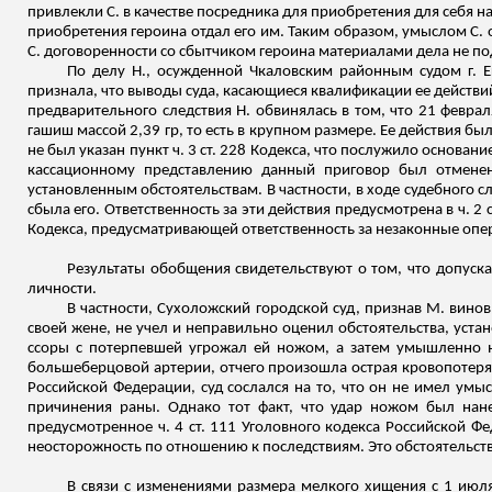
привлекли С. в качестве посредника для приобретения для себя на
приобретения героина отдал его им. Таким образом, умыслом С. 
С. договоренности со сбытчиком героина материалами дела не п
По делу Н., осужденной Чкаловским районным судом г. Ек
признала, что выводы суда, касающиеся квалификации ее действий
предварительного следствия Н. обвинялась в том, что 21 февра
гашиш массой 2,39 гр, то есть в крупном размере. Ее действия б
не был указан пункт ч. 3 ст. 228 Кодекса, что послужило основан
кассационному представлению данный приговор был отменен,
установленным обстоятельствам. В частности, в ходе судебного с
сбыла его. Ответственность за эти действия предусмотрена в ч. 2
Кодекса, предусматривающей ответственность за незаконные опер
Результаты обобщения свидетельствуют о том, что допус
личности.
В частности, Сухоложский городской суд, признав М. вино
своей жене, не учел и неправильно оценил обстоятельства, устан
ссоры с потерпевшей угрожал ей ножом, а затем умышленно н
большеберцовой артерии, отчего произошла острая кровопотеря и
Российской Федерации, суд сослался на то, что он не имел умы
причинения раны. Однако тот факт, что удар ножом был нане
предусмотренное ч. 4 ст. 111 Уголовного кодекса Российской 
неосторожность по отношению к последствиям. Это обстоятельс
В связи с изменениями размера мелкого хищения с 1 июл