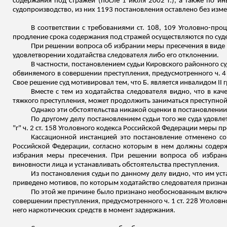
содержания под стражей (после 1 июля 2002 г.), а также по 
судопроизводство, из них 1193 постановления оставлено без изм
В соответствии с требованиями ст. 108, 109 Уголовно-про
продление срока содержания под стражей осуществляются по су
При решении вопроса об избрании меры пресечения в виде 
удовлетворении ходатайства следователя либо его отклонении.
В частности, постановлением судьи Кировского районного су
обвиняемого в совершении преступления, предусмотренного ч. 4 
Свое решение суд мотивировал тем, что Б. является инвалидом II
Вместе с тем из ходатайства следователя видно, что в ка
тяжкого преступления, может продолжить заниматься преступной
Однако эти обстоятельства никакой оценки в постановлении
По другому делу постановлением судьи того же суда удовлетв
"г" ч. 2 ст. 158 Уголовного кодекса Российской Федерации меры п
Кассационной инстанцией это постановление отменено со 
Российской Федерации, согласно которым в нем должны содержа
избрания меры пресечения. При решении вопроса об избран
виновности лица и устанавливать обстоятельства преступления.
Из постановления судьи по данному делу видно, что им уст
приведено мотивов, по которым ходатайство следователя призн
По этой же причине было признано необоснованным включен
совершении преступления, предусмотренного ч. 1 ст. 228 Уголовн
него наркотических средств в момент задержания.