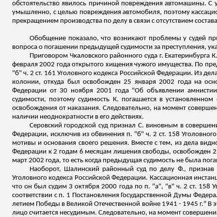
обстоятельство явилось причиной повреждения автомашины. С уч
умышленно, с целью повреждения автомобиля, поэтому кассацион
прекращением производства по делу в связи с отсутствием состава
Обобщение показало, что возникают проблемы у судей пр
вопроса о погашении предыдущей судимости за преступления, ука
Приговором Чкаловского районного суда г. Екатеринбурга К. 
февраля 2002 года открытого хищения чужого имущества. По пр
"б" ч. 2 ст. 161 Уголовного кодекса Российской Федерации. Из дел
колонии, откуда был освобожден 25 января 2002 года на осн
Федерации от 30 ноября 2001 года "Об объявлении амнистии
судимости, поэтому судимость К. погашается в установленном 
освобождения от наказания. Следовательно, на момент совершен
наличии неоднократности в его действиях.
Серовский городской суд признал С. виновным в совершении 
Федерации, исключив из обвинения п. "б" ч. 2 ст. 158 Уголовног
мотивы и основания своего решения. Вместе с тем, из дела видно, 
Федерации к 2 годам 6 месяцам лишения свободы, освобожден 25
март 2002 года, то есть когда предыдущая судимость не была пог
Наоборот, Шалинский районный суд по делу Ф., признав е
Уголовного кодекса Российской Федерации. Кассационная инстанци
что он был судим 3 октября 2000 года по п. "а", "в" ч. 2 ст. 1
соответствии с п. 1 Постановления Государственной Думы Федера
летием Победы в Великой Отечественной войне 1941 - 1945 г." В эт
лицо считается несудимым. Следовательно, на момент совершения