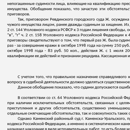
непогашенные судимости лица, влияющие на квалификацию прест
имущества. Обобщение показало, что зачастую эти обстоятель
приговоров.
Так, приговором Ревдинского городского суда Ж. осуждена 
чужого имущества лицом, ранее дважды судимым за хищение. Из де
2 ст. 144 Уголовного кодекса РСФСР к 3 годам лишения свободы, ос
"в", "г" ч. 2 ст. 158 Уголовного кодекса Российской Федерации 
приговоры свидетельствуют о том, что первый раз Ж. была судима 
раз - за совершение кражи в октябре 1998 года на сумму 250 руб.
октябре 1998 года - 83 руб. 50 коп., действия Ж. с 1 июля 
квалификации ее действий и признании рецидива. Кассационная и
С учетом того, что правильное назначение справедливого 
вопросу в судебной деятельности должно уделяться существенное
Данное обобщение показало, что судами допускаются ошибк
В соответствии со ст. 64 Уголовного кодекса Российской Ф
при наличии исключительных обстоятельств, связанных с целя
преступления и других обстоятельств, существенно уменьшаю
отдельные смягчающие обстоятельства, так и совокупность таких 
Однако Каменский районный суд г. Каменска-Уральского, п
кодекса Российской Федерации, а именно в систематическом нанес
назначил наказание в виде исправительных работ, то есть более м