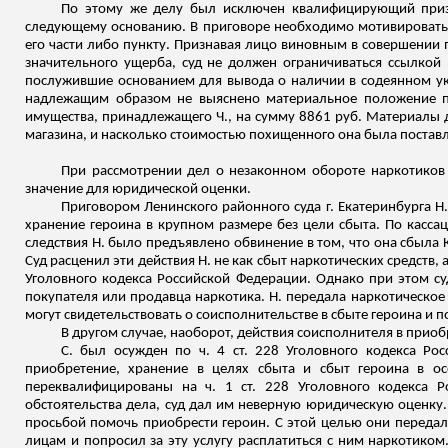
По этому же делу был исключен квалифицирующий призна
следующему основанию. В приговоре необходимо мотивировать в
его части либо пункту. Признавая лицо виновным в совершении 
значительного ущерба, суд не должен ограничиваться ссылкой 
послужившие основанием для вывода о наличии в содеянном ука
надлежащим образом не выяснено материальное положение по
имущества, принадлежащего Ч., на сумму 8861 руб. Материалы 
магазина, и насколько стоимостью похищенного она была постав
При рассмотрении дел о незаконном обороте наркотиков 
значение для юридической оценки.
Приговором Ленинского районного суда г. Екатеринбурга Н.
хранение героина в крупном размере без цели сбыта. По кас
следствия Н. было предъявлено обвинение в том, что она сбыла К
Суд расценил эти действия Н. не как сбыт наркотических средств, 
Уголовного кодекса Российской Федерации. Однако при этом суд
покупателя или продавца наркотика. Н. передала наркотическое с
могут свидетельствовать о соисполнительстве в сбыте героина и 
В другом случае, наоборот, действия соисполнителя в при
С. был осужден по ч. 4 ст. 228 Уголовного кодекса Рос
приобретение, хранение в целях сбыта и сбыт героина в о
переквалифицированы на ч. 1 ст. 228 Уголовного кодекса Р
обстоятельства дела, суд дал им неверную юридическую оценку. И
просьбой помочь приобрести героин. С этой целью они передали 
лицам и попросил за эту услугу расплатиться с ним наркотиком.