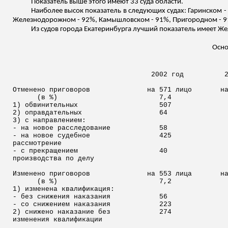
Показатель выше этого имеют 33 суда области.
Наиболее высок показатель в следующих судах: Гаринском -
Железнодорожном - 92%, Камышловском - 91%, Пригородном - 91%
Из судов города Екатеринбурга лучший показатель имеет Ж
Осно
2002 год
Отменено приговоров
на 571 лицо
н
(в %)
7,4
1) обвинительных
507
2) оправдательных
64
3) с направлением:
- на новое расследование
58
- на новое судебное
425
рассмотрение
- с прекращением
40
производства по делу
Изменено приговоров
на 553 лица
н
(в %)
7,2
1) изменена квалификация:
- без снижения наказания
56
- со снижением наказания
223
2) снижено наказание без
274
изменения квалификации