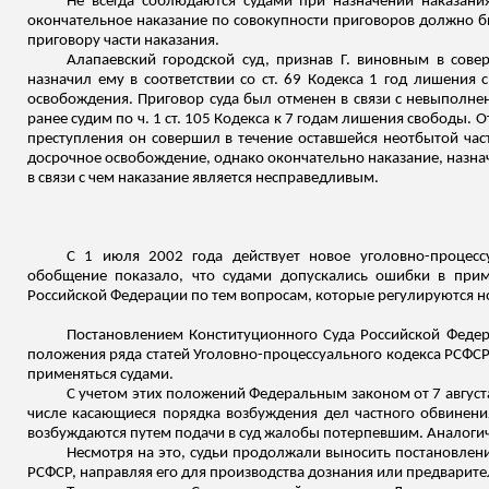
Не всегда соблюдаются судами при назначении наказания
окончательное наказание по совокупности приговоров должно бы
приговору части наказания.
Алапаевский городской суд, признав Г. виновным в сове
назначил ему в соответствии со ст. 69 Кодекса 1 год лишения 
освобождения. Приговор суда был отменен в связи с невыполнени
ранее судим по ч. 1 ст. 105 Кодекса к 7 годам лишения свободы. 
преступления он совершил в течение оставшейся неотбытой ча
досрочное освобождение, однако окончательно наказание, назнач
в связи с чем наказание является несправедливым.
С 1 июля 2002 года действует новое уголовно-процесс
обобщение показало, что судами допускались ошибки в приме
Российской Федерации по тем вопросам, которые регулируются н
Постановлением Конституционного Суда Российской Федер
положения ряда статей Уголовно-процессуального кодекса РСФСР
применяться судами.
С учетом этих положений Федеральным законом от 7 август
числе касающиеся порядка возбуждения дел частного обвинения
возбуждаются путем подачи в суд жалобы потерпевшим. Аналогич
Несмотря на это, судьи продолжали выносить постановления
РСФСР, направляя его для производства дознания или предварите