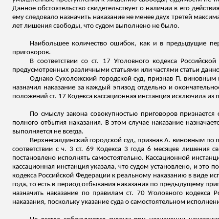
Данное обстоятельство свидетельствует о наличии в его действиях
ему следовало назначить наказание не менее двух третей максима
лет лишения свободы, что судом выполнено не было.
Наибольшее количество ошибок, как и в предыдущие пер
приговоров.
В соответствии со ст. 17 Уголовного кодекса Российско
предусмотренных различными статьями или частями статьи данног
Однако Сухоложский городской суд, признав П. виновным по п.
назначил наказание за каждый эпизод отдельно и окончательное 
положений ст. 17 Кодекса кассационная инстанция исключила из 
По смыслу закона совокупностью приговоров признается
полного отбытия наказания. В этом случае наказание назначает
выполняется не всегда.
Верхнесалдинский городской суд, признав А. виновным по п. "а
соответствии с ч. 3 ст. 69 Кодекса 3 года 6 месяцев лишения
постановлено исполнять самостоятельно. Кассационной инстанц
кассационная инстанция указала, что судом установлено, и это по
кодекса Российской Федерации к реальному наказанию в виде ис
года, то есть в период отбывания наказания по предыдущему приг
назначить наказание по правилам ст. 70 Уголовного кодекса 
наказания, поскольку указание суда о самостоятельном исполнени