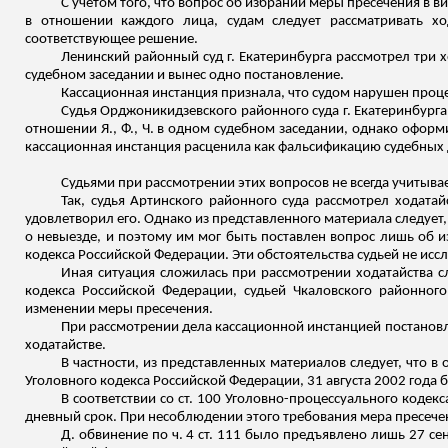
С учетом того, что вопрос об избрании меры пресечения в 
в отношении каждого лица, судам следует рассматривать хо
соответствующее решение.
Ленинский районный суд г. Екатеринбурга рассмотрел три х
судебном заседании и вынес одно постановление.
Кассационная инстанция признала, что судом нарушен проц
Судья Орджоникидзевского районного суда г. Екатеринбурга
отношении Я., Ф., Ч. в одном судебном заседании, однако офор
кассационная инстанция расценила как фальсификацию судебных 
Судьями при рассмотрении этих вопросов не всегда учитыв
Так, судья Артинского районного суда рассмотрел ходата
удовлетворил его. Однако из представленного материала следует,
о невыезде, и поэтому им мог быть поставлен вопрос лишь об и
кодекса Российской Федерации. Эти обстоятельства судьей не исс
Иная ситуация сложилась при рассмотрении ходатайства сл
кодекса Российской Федерации, судьей Чкаловского районного 
изменении меры пресечения.
При рассмотрении дела кассационной инстанцией постановле
ходатайстве.
В частности, из представленных материалов следует, что в
Уголовного кодекса Российской Федерации, 31 августа 2002 года 
В соответствии со ст. 100 Уголовно-процессуального коде
дневный срок. При несоблюдении этого требования мера пресече
Д. обвинение по ч. 4 ст. 111 было предъявлено лишь 27 се