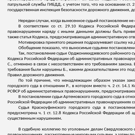
патрульной службы ГИБДД, с учетом того, что на основании ст.
государственная инспекция безопасности дорожного движения, 
Нередки случаи, когда вынесенное судьей постановление не 
В соответствии со ст. 29.10 Кодекса Российской Фед
правонарушении наряду с иными данными должны быть приведе
также статья Кодекса, предусматривающая административную отв
Мотивировка принятого решения подразумевает ссылку на до
Обобщение показало, что выносимые судьями постановлени
Так, постановление судьи Орджоникидзевского районного суд
Кодекса Российской Федерации об административных правонару
С., отменено в связи с несоответствием его требованиям закона.
требования были нарушены Б., какими доказательствами это подт
Правил дорожного движения.
По той причине, что ненадлежащим образом указан зако
городского суда в отношении Р., в котором вместо ч. 2 ст. 14.
РСФСР об административных правонарушениях, предусматривающ
В постановлении судьи Артемовского городского суда в отнош
Российской Федерации об административных правонарушениях со
Судья Красноуфимского городского суда в постановлен
предусмотрена ч. 1 ст. 12.8 Кодекса Российской Федерации об а
существенным нарушением.
В судебную коллегию по уголовным делам Свердловского о
правонарушениях, рассмотренные мировыми судьями, а затем по 