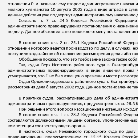
отношении Р. и назначил ему второе административное наказани
мелкого хулиганства 10 августа 2002 года в виде штрафа в су
данные действия уже подвергнут административному наказанию 
Согласно п. 7 ст. 24.5 Кодекса Российской Федерац
административного правонарушения постановления о назначени
по делу. Данное обстоятельство повлекло отмену постановления 
В соответствии с ч. 2 ст. 25.1 Кодекса Российской Фед
отношении которого ведется производство по делу, в случаях, е
поступило ходатайство об отложении рассмотрения дела либо так
Обобщение показало, что это требование закона также соблю
Так, судья Верх-Исетского районного суда г. Екатеринбу
административных правонарушениях в виде лишения права у
усматривается, что Г. не был извещен о времени и месте рассмот
Судья Орджоникидзевского районного суда г. Екатеринбурга
рассмотрения дела 8 августа 2002 года. Данное постановление т
В практике судов, рассматривающих дела об администра
административных правонарушениях, предусмотренных ст. 28.3 
При решении этого вопроса кассационная инстанция исходи
В соответствии с ч. 1 ст. 28.3 Кодекса Российской Фе
составляются должностными лицами органов, уполномоченных р
компетенции соответствующего органа.
В частности, судья Режевского городского суда по де
правонарушении, предусмотренном ст. 12.15 Кодекса Россий