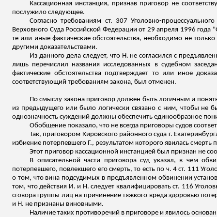
Кассационная инстанция, признав приговор не соответст
послужило следующее.
Согласно требованиям ст. 307 Уголовно-процессуальног
Верховного Суда Российской Федерации от 29 апреля 1996 года "
те или иные фактические обстоятельства, необходимо не только 
другими доказательствами.
Из данного дела следует, что Н. не согласился с предъявл
лишь перечислил названия исследованных в судебном заседани
фактические обстоятельства подтверждает то или иное доказа
соответствующий требованиям закона, был отменен.
По смыслу закона приговор должен быть логичным и понятн
из предыдущего или было логически связано с ним, чтобы не б
однозначность суждений должны обеспечить единообразное пон
Обобщение показало, что не всегда приговоры судов соотве
Так, приговором Кировского районного суда г. Екатеринбурга
избиение потерпевшего Г., результатом которого явилась смерть 
Этот приговор кассационной инстанцией был признан не с
В описательной части приговора суд указал, в чем об
потерпевшего, повлекшего его смерть, то есть по ч. 4 ст. 111 Уг
о том, что вина подсудимых в предъявленном обвинении установ
том, что действия И. и Н. следует квалифицировать ст. 116 Уголо
сговора группы лиц на причинение тяжкого вреда здоровью поте
и Н. не признаны виновными.
Наличие таких противоречий в приговоре и явилось основан