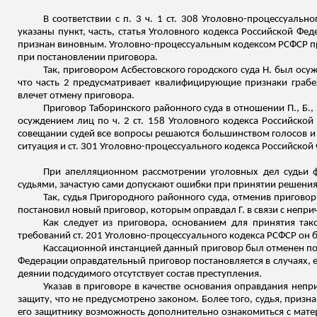
В соответствии с п. 3 ч. 1 ст. 308 Уголовно-процессуал
указаны пункт, часть, статья Уголовного кодекса Российской Ф
признан виновным. Уголовно-процессуальным кодексом РСФСР пре
при постановлении приговора.
Так, приговором Асбестовского городского суда Н. был осуж
что часть 2 предусматривает квалифицирующие признаки грабе
влечет отмену приговора.
Приговор Таборинского районного суда в отношении П., Б.,
осуждением лиц по ч. 2 ст. 158 Уголовного кодекса Российской
совещании судей все вопросы решаются большинством голосов и 
ситуация и ст. 301 Уголовно-процессуального кодекса Российской
При апелляционном рассмотрении уголовных дел судьи ф
судьями, зачастую сами допускают ошибки при принятии решения
Так, судья Пригородного районного суда, отменив приговор
постановил новый приговор, которым оправдал Г. в связи с непри
Как следует из приговора, основанием для принятия та
требований ст. 201 Уголовно-процессуального кодекса РСФСР он 
Кассационной инстанцией данный приговор был отменен по с
Федерации оправдательный приговор постановляется в случаях, 
деянии подсудимого отсутствует состав преступления.
Указав в приговоре в качестве основания оправдания непр
защиту, что не предусмотрено законом. Более того, судья, приз
его защитнику возможность дополнительно ознакомиться с матер