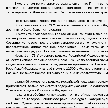
Вместе с тем из материалов дела следует, что П., нигде н
избивал. На момент постановления приговора в их семье си
характеризуется. Данный приговор был отменен в связи с неспра
Не всегда кассационная инстанция соглашается и с примене
В соответствии со ст. 73 Уголовного кодекса Российской 
достигнуто без отбывания наказания.
Вместе с тем Алапаевский городской суд назначил Т. по п. "б
что он ранее судим за аналогичные преступления, судимость не
Совершение нового преступления свидетельствует о том, что у 
недостаточное исправительное воздействие. Кроме того, из
наркотических средств. По этим причинам назначение Т. условно
Часть 1 ст. 73 Уголовного кодекса Российской Федерации
относятся исправительные работы, ограничение по военной служ
видам наказания условное осуждение не применяется. Несмотря
Российской Федерации штраф в сумме 22500 руб., постановил эт
Назначение такого наказания было признано не соответствующим
Статья 68 Уголовного кодекса Российской Федерации реглам
применяться, только если статья содержит указание на судимос
Уголовного кодекса Российской Федерации.
Результаты обобщения показали, что и в этой части закон вы
Так, приговором Ленинского районного суда г. Екатеринбур
свободы. Однако такое наказание противоречит требованиям ч
умышленные преступления к лишению свободы, судимости не по