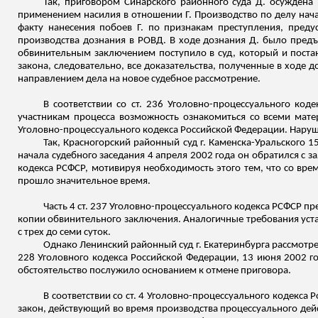
Так, приговором Синарского районного суда Д. осуждена 
применением насилия в отношении Г. Производство по делу нача
факту нанесения побоев Г. по признакам преступления, преду
производства дознания в РОВД. В ходе дознания Д. было предъя
обвинительным заключением поступило в суд, который и поста
закона, следовательно, все доказательства, полученные в ходе
направлением дела на новое судебное рассмотрение.
В соответствии со ст. 236 Уголовно-процессуального ко
участникам процесса возможность ознакомиться со всеми мате
Уголовно-процессуального кодекса Российской Федерации. Наруше
Так, Красногорский районный суд г. Каменска-Уральского 1
начала судебного заседания 4 апреля 2002 года он обратился с з
кодекса РСФСР, мотивируя необходимость этого тем, что со вре
прошло значительное время.
Часть 4 ст. 237 Уголовно-процессуального кодекса РСФСР п
копии обвинительного заключения. Аналогичные требования уста
с трех до семи суток.
Однако Ленинский районный суд г. Екатеринбурга рассмотре
228 Уголовного кодекса Российской Федерации, 13 июня 2002 го
обстоятельство послужило основанием к отмене приговора.
В соответствии со ст. 4 Уголовно-процессуального кодекс
закон, действующий во время производства процессуального дейс