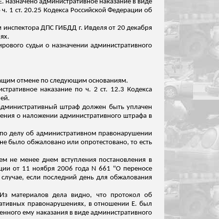
Е. назначено административное наказание в виде
ч. 1 ст. 20.25 Кодекса Российской Федерации об
м инспектора ДПС ГИБДД г.
Ивделя
от 20 декабря
ях.
ирового судьи о назначении административного
жащим отмене по следующим основаниям.
стративное наказание по ч. 2 ст. 12.3 Кодекса
ей.
 административный штраф должен быть уплачен
ления о наложении административного штрафа в
е по делу об административном правонарушении
 не было обжаловано или опротестовано, то есть
Тем не
менее
днем вступления постановления в
ции от 11 ноября 2006 года N 661 "О переносе
 случае, если последний день для обжалования
 Из материалов дела видно, что протокол об
ративных правонарушениях, в отношении Е. был
ченного ему наказания в виде административного