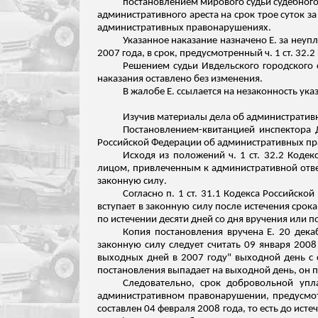
постановлением мирового судьи судебного 
административного ареста на срок трое суток з
административных правонарушениях.
Указанное наказание назначено Е. за неу
2007 года, в срок, предусмотренный ч. 1 ст. 3
Решением судьи
Ивдельского
городского 
наказания оставлено без изменения.
В жалобе Е. ссылается на незаконность ука
Изучив материалы дела об администрати
Постановлением-квитанцией инспектора
Российской Федерации об административных пр
Исходя из положений ч. 1 ст. 32.2 Код
лицом, привлеченным к административной отве
законную силу.
Согласно п. 1 ст. 31.1 Кодекса Российс
вступает в законную силу после истечения срок
по истечении десяти дней со дня вручения или 
Копия постановления вручена Е. 20 дек
законную силу следует считать 09 января 200
выходных дней в 2007 году" выходной день с 
постановления выпадает на выходной день, он 
Следовательно, срок добровольной упл
административном правонарушении, предусмотр
составлен 04 февраля 2008 года, то есть до ис