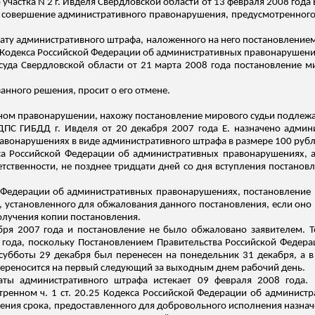
участка N 2 г.
Ивделя
Свердловской области от 13 февраля 2008 года 
а совершение административного правонарушения, предусмотренного 
плату административного штрафа, наложенного на него постановление
2.2 Кодекса Российской Федерации об административных правонарушени
суда Свердловской области от 21 марта 2008 года постановление м
занного решения, просит о его отмене.
вном правонарушении, нахожу постановление мирового судьи подле
 ДПС ГИБДД г.
Ивделя
от 20 декабря 2007 года Е. назначено админи
авонарушениях в виде административного штрафа в размере 100 рубл
екса Российской Федерации об административных правонарушениях,
тственности, не позднее тридцати дней со дня вступления постанов
кой Федерации об административных правонарушениях, постановлени
а, установленного для обжалования данного постановления, если оно
получения копии постановления.
абря 2007 года и постановление не было обжаловано заявителем. 
8 года, поскольку Постановлением Правительства Российской Федера
субботы 29 декабря был перенесен на понедельник 31 декабря, а в
переносится на
первый
следующий за выходным днем рабочий день.
аты административного штрафа истекает 09 февраля 2008 года.
енном ч. 1 ст. 20.25 Кодекса Российской Федерации об админист
течения срока, предоставленного для добровольного исполнения назна