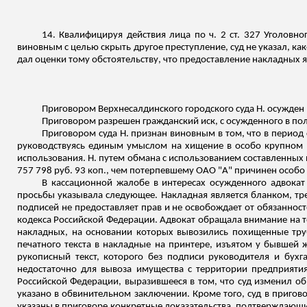
14. Квалифицируя действия лица по ч. 2 ст. 327 Уголовн
виновным с целью скрыть другое преступление, суд не указал, к
дал оценки тому обстоятельству, что предоставление накладных
Приговором Верхнесалдинского городского суда Н. осужден по
Приговором разрешен гражданский иск, с осужденного в пол
Приговором суда Н. признан виновным в том, что в период 
руководствуясь единым умыслом на хищение в особо крупном р
использования. Н. путем обмана с использованием составленны
757 798 руб. 93 коп., чем потерпевшему ОАО "А" причинен особо
В кассационной жалобе в интересах осужденного адвокат 
просьбы указывала следующее. Накладная является бланком, тр
подписей не предоставляет прав и не освобождает от обязаннос
кодекса Российской Федерации. Адвокат обращала внимание на то
накладных, на основании которых вывозились похищенные труб
печатного текста в накладные на принтере, изъятом у бывшей 
рукописный текст, которого без подписи руководителя и бух
недостаточно для вывоза имущества с территории предприятия
Российской Федерации, выразившееся в том, что суд изменил об
указано в обвинительном заключении. Кроме того, суд в приговор
указаны в приговоре конкретные доказательства, подтверждающие