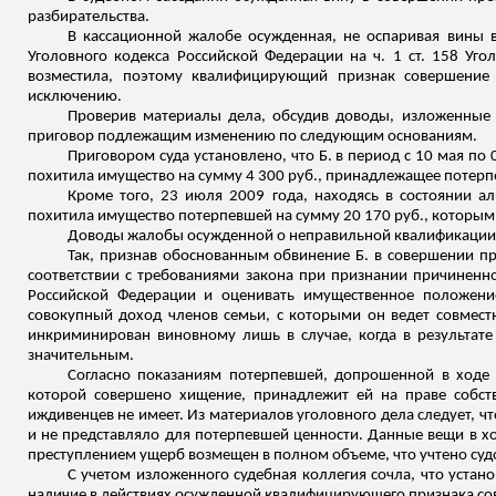
разбирательства.
В кассационной жалобе осужденная, не оспаривая вины в 
Уголовного кодекса Российской Федерации на ч. 1 ст. 158 Уго
возместила, поэтому квалифицирующий признак совершение
исключению.
Проверив материалы дела, обсудив доводы, изложенные 
приговор подлежащим изменению по следующим основаниям.
Приговором суда установлено, что Б. в период с 10 мая по
похитила имущество на сумму 4 300 руб., принадлежащее потерп
Кроме того, 23 июля 2009 года, находясь в состоянии ал
похитила имущество потерпевшей на сумму 20 170 руб., которы
Доводы жалобы осужденной о неправильной квалификации ее 
Так, признав обоснованным обвинение Б. в совершении пр
соответствии с требованиями закона при признании причиненно
Российской Федерации и оценивать имущественное положение
совокупный доход членов семьи, с которыми он ведет совмест
инкриминирован виновному лишь в случае, когда в результат
значительным.
Согласно показаниям потерпевшей, допрошенной в ходе п
которой совершено хищение, принадлежит ей на праве собств
иждивенцев не имеет. Из материалов уголовного дела следует, 
и не представляло для потерпевшей ценности. Данные вещи в 
преступлением ущерб возмещен в полном объеме, что учтено судо
С учетом изложенного судебная коллегия сочла, что уста
наличие в действиях осужденной квалифицирующего признака со