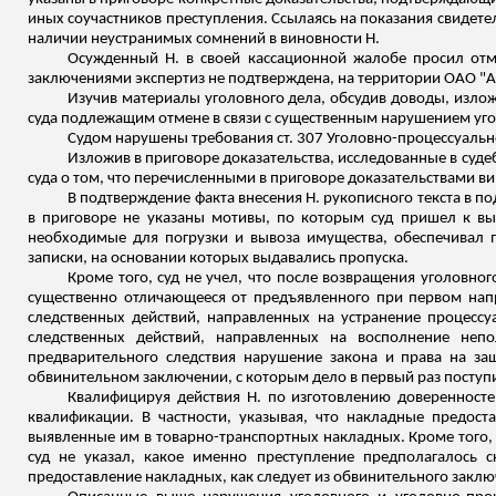
иных соучастников преступления. Ссылаясь на показания свидетел
наличии неустранимых сомнений в виновности Н.
Осужденный Н. в своей кассационной жалобе просил отме
заключениями экспертиз не подтверждена, на территории ОАО "А
Изучив материалы уголовного дела, обсудив доводы, изло
суда подлежащим отмене в связи с существенным нарушением уго
Судом нарушены требования ст. 307 Уголовно-процессуальн
Изложив в приговоре доказательства, исследованные в судеб
суда о том, что перечисленными в приговоре доказательствами в
В подтверждение факта внесения Н. рукописного текста в п
в приговоре не указаны мотивы, по которым суд пришел к вы
необходимые для погрузки и вывоза имущества, обеспечивал 
записки, на основании которых выдавались пропуска.
Кроме того, суд не учел, что после возвращения уголовно
существенно отличающееся от предъявленного при первом напр
следственных действий, направленных на устранение процесс
следственных действий, направленных на восполнение неп
предварительного следствия нарушение закона и права на за
обвинительном заключении, с которым дело в первый раз поступи
Квалифицируя действия Н. по изготовлению доверенностей
квалификации. В частности, указывая, что накладные предост
выявленные им в товарно-транспортных накладных. Кроме того, 
суд не указал, какое именно преступление предполагалось 
предоставление накладных, как следует из обвинительного закл