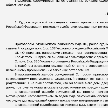
Бюллетень сформирован на основании материалов судеб
областного суда.
I.
1. Суд кассационной инстанции отменил приговор в части
Российской Федерации, поскольку в действиях осужденных не ус
Приговором Тугулымского районного суда Ш., ранее судимы
судимый, осужден по ч. 1 ст. 139 Уголовного кодекса Российской 
Ш. и О. признаны виновными в незаконном проникновении в
Кроме того, Ш. признан виновным в самоуправстве с примен
О. по ч. 2 ст. 330 Уголовного кодекса Российской Федерации 
В судебном заседании осужденный О. вину в совершении 
незаконному проникновению в жилище потерпевших.
В кассационной жалобе осужденный О. просил приговор
совершенному преступлению. Осужденный отрицал тот факт, что
родственник Н. не был против того, что он вошел в его дом, две
доме, поэтому не могла высказать своего мнения по поводу нахож
В кассационной жалобе осужденный Ш. просил пригово
мотивировал несоответствием выводов суда фактическим обсто
что суд не дал надлежащей оценки показаниям потерпевших и сви
В кассационной жалобе адвокат Исенова К.М. также просила