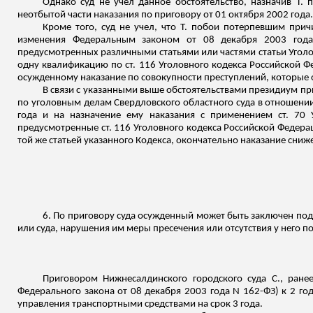
Однако суд не учел данное обстоятельство, назначив Т.
неотбытой части наказания по приговору от 01 октября 2002 года.
Кроме того, суд не учел, что Т. побои потерпевшим прич
изменения Федеральным законом от 08 декабря 2003 года.
предусмотренных различными статьями или частями статьи Уголов
одну квалификацию по ст. 116 Уголовного кодекса Российской Фед
осужденному наказание по совокупности преступлений, которые о
В связи с указанными выше обстоятельствами президиум при
по уголовным делам Свердловского областного суда в отношении 
года и на назначение ему наказания с применением ст. 70 
предусмотренные ст. 116 Уголовного кодекса Российской Федера
той же статьей указанного Кодекса, окончательно наказание сниж
6. По приговору суда осужденный может быть заключен под 
или суда, нарушения им меры пресечения или отсутствия у него п
Приговором Нижнесалдинского городского суда С., ране
Федерального закона от 08 декабря 2003 года N 162-ФЗ) к 2 г
управления транспортными средствами на срок 3 года.