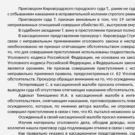
Приговором Кировградского городского суда Т., ранее не су
с отбыванием наказания в исправительной колонии строгого реж
Приговором суда Т. признан виновным в том, что 19 октяб
неприязненных отношений совершил убийство Ю., выстрелив ему в
В судебном заседании Т. вину в преступлении признал полн
В кассационном представлении прокурор г. Кировграда Стук
связи с неправильным применением уголовного закона и неспр
необоснованно не признал отягчающим обстоятельством соверше
то, что для совершения преступления использованы гладкоствол
Уголовного кодекса Российской Федерации, не основана на зако
Уголовного кодекса Российской Федерации, а Федеральным законо
является оружием. Не признав совершение преступления с и
неправильно применил правила, предусмотренные ст. 62 Уголо
обстоятельств. Прокурор обращал внимание на то, что осужденн
Потерпевшая С. в кассационной жалобе просила отменить п
выводом суда об отсутствии отягчающих наказание обстоятельств.
Адвокат Тимошенко И.А. в кассационной жалобе в инте
обстоятельством, смягчающим наказание, противоправность пове
осужденного, которые, по мнению автора жалобы, не опровергн
совершил преступление в связи с тем, что Ю. пытался незаконно 
Осужденный в своей кассационной жалобе просил изменить 
Изучив материалы уголовного дела, обсудив доводы, изл
коллегия нашла приговор суда подлежащим отмене в связи с неп
Как правильно указано в кассационном представлении, су