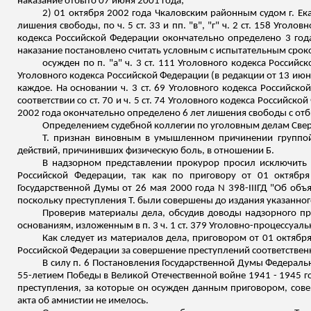
наказание отбыто 07 июня 2001 года;
2) 01 октября 2002 года Чкаловским районным судом г. Екате
лишения свободы, по ч. 5 ст. 33 и пп. "в", "г" ч. 2 ст. 158 Угол
кодекса Российской Федерации окончательно определено 3 года
наказание постановлено считать условным с испытательным сроко
осужден по п. "а" ч. 3 ст. 111 Уголовного кодекса Россий
Уголовного кодекса Российской Федерации (в редакции от 13 июня
каждое. На основании ч. 3 ст. 69 Уголовного кодекса Российск
соответствии со ст. 70 и ч. 5 ст. 74 Уголовного кодекса Российс
2002 года окончательно определено 6 лет лишения свободы с от
Определением судебной коллегии по уголовным делам Свердл
Т. признан виновным в умышленном причинении группой 
действий, причинивших физическую боль, в отношении Б.
В надзорном представлении прокурор просил исключить и
Российской Федерации, так как по приговору от 01 октябр
Государственной Думы от 26 мая 2000 года N 398-IIIГД "Об объ
поскольку преступления Т. были совершены до издания указанног
Проверив материалы дела, обсудив доводы надзорного п
основаниям, изложенным в п. 3 ч. 1 ст. 379 Уголовно-процессуал
Как следует из материалов дела, приговором от 01 октября 200
Российской Федерации за совершение преступлений соответственно
В силу п. 6 Постановления Государственной Думы Федеральн
55-летием Победы в Великой Отечественной войне 1941 - 1945 го
преступления, за которые он осужден данным приговором, сове
акта об амнистии не имелось.