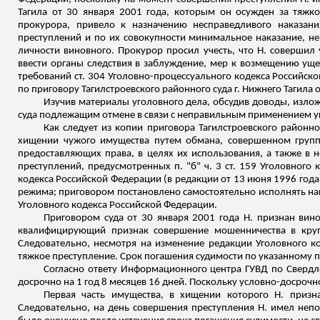
Тагила от 30 января 2001 года, которым он осужден за тяж
прокурора, привело к назначению несправедливого наказани
преступлений и по их совокупности минимальное наказание, н
личности виновного. Прокурор просил учесть, что Н. совершил
ввести органы следствия в заблуждение, мер к возмещению уще
требований ст. 304 Уголовно-процессуального кодекса Российско
по приговору Тагилстроевского районного суда г. Нижнего Тагила о
Изучив материалы уголовного дела, обсудив доводы, изло
суда подлежащим отмене в связи с неправильным применением у
Как следует из копии приговора Тагилстроевского районно
хищении чужого имущества путем обмана, совершенном групп
предоставляющих права, в целях их использования, а также в
преступлений, предусмотренных п. "б" ч. 3 ст. 159 Уголовного к
кодекса Российской Федерации (в редакции от 13 июня 1996 год
режима; приговором постановлено самостоятельно исполнять наказ
Уголовного кодекса Российской Федерации.
Приговором суда от 30 января 2001 года Н. признан вин
квалифицирующий признак совершение мошенничества в крупн
Следовательно, несмотря на изменение редакции Уголовного к
тяжкое преступление. Срок погашения судимости по указанному приг
Согласно ответу Информационного центра ГУВД по Свердло
досрочно на 1 год 8 месяцев 16 дней. Поскольку условно-досрочн
Первая часть имущества, в хищении которого Н. приз
Следовательно, на день совершения преступления Н. имел непо