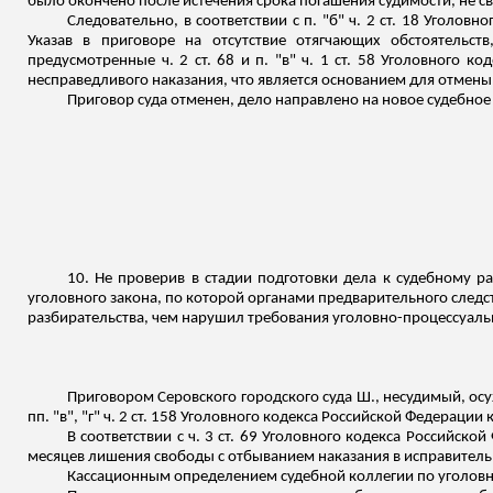
было окончено после истечения срока погашения судимости, не с
Следовательно, в соответствии с п. "б" ч. 2 ст. 18 Уголо
Указав в приговоре на отсутствие отягчающих обстоятельст
предусмотренные ч. 2 ст. 68 и п. "в" ч. 1 ст. 58 Уголовного 
несправедливого наказания, что является основанием для отмены
Приговор суда отменен, дело направлено на новое судебное
10. Не проверив в стадии подготовки дела к судебному р
уголовного закона, по которой органами предварительного след
разбирательства, чем нарушил требования уголовно-процессуаль
Приговором Серовского городского суда Ш., несудимый, осуж
пп. "в", "г" ч. 2 ст. 158 Уголовного кодекса Российской Федерации
В соответствии с ч. 3 ст. 69 Уголовного кодекса Российск
месяцев лишения свободы с отбыванием наказания в исправител
Кассационным определением судебной коллегии по уголовны