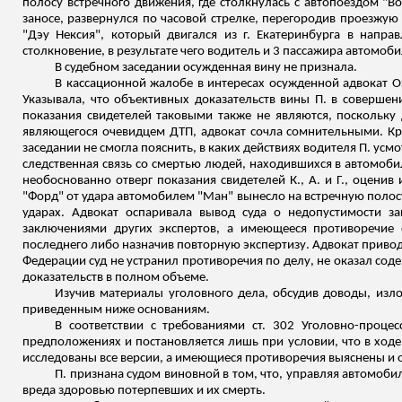
полосу встречного движения, где столкнулась с автопоездом "Во
заносе, развернулся по часовой стрелке, перегородив проезжую
"Дэу Нексия", который двигался из г. Екатеринбурга в напра
столкновение, в результате чего водитель и 3 пассажира автомоб
В судебном заседании осужденная вину не признала.
В кассационной жалобе в интересах осужденной адвокат Оз
Указывала, что объективных доказательств вины П. в соверше
показания свидетелей таковыми также не являются, поскольку
являющегося очевидцем ДТП, адвокат сочла сомнительными. Кром
заседании не смогла пояснить, в каких действиях водителя П. усмо
следственная связь со смертью людей, находившихся в автомобил
необоснованно отверг показания свидетелей К., А. и Г., оценив
"Форд" от удара автомобилем "Ман" вынесло на встречную полосу, 
ударах. Адвокат оспаривала вывод суда о недопустимости з
заключениями других экспертов, а имеющееся противоречие 
последнего либо назначив повторную экспертизу. Адвокат привод
Федерации суд не устранил противоречия по делу, не оказал со
доказательств в полном объеме.
Изучив материалы уголовного дела, обсудив доводы, изл
приведенным ниже основаниям.
В соответствии с требованиями ст. 302 Уголовно-проце
предположениях и постановляется лишь при условии, что в ходе
исследованы все версии, а имеющиеся противоречия выяснены и 
П. признана судом виновной в том, что, управляя автомоб
вреда здоровью потерпевших и их смерть.