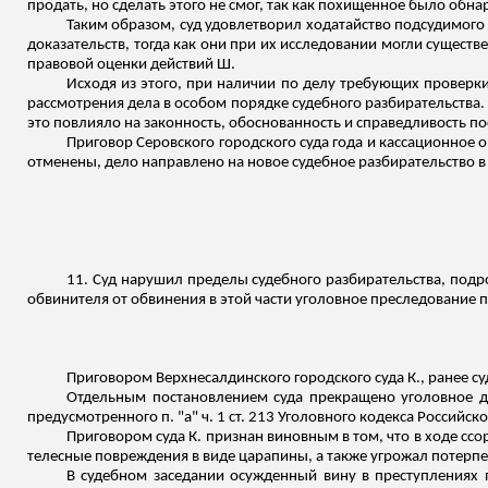
продать, но сделать этого не смог, так как похищенное было об
Таким образом, суд удовлетворил ходатайство подсудимого 
доказательств, тогда как они при их исследовании могли сущест
правовой оценки действий Ш.
Исходя из этого, при наличии по делу требующих проверки
рассмотрения дела в особом порядке судебного разбирательства
это повлияло на законность, обоснованность и справедливость п
Приговор Серовского городского суда года и кассационное
отменены, дело направлено на новое судебное разбирательство в т
11. Суд нарушил пределы судебного разбирательства, подро
обвинителя от обвинения в этой части уголовное преследование 
Приговором Верхнесалдинского городского суда К., ранее суди
Отдельным постановлением суда прекращено уголовное де
предусмотренного п. "а" ч. 1 ст. 213 Уголовного кодекса Российс
Приговором суда К. признан виновным в том, что в ходе сс
телесные повреждения в виде царапины, а также угрожал потерпе
В судебном заседании осужденный вину в преступлениях 