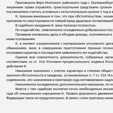
Приговором Верх-Исетского районного суда г. Екатеринбург
лишением права управлять транспортными средствами сроком на
постановлено считать условным с испытательным сроком 1 год и
К. признан виновным в том, что при обстоятельствах, ука
причинив по неосторожности тяжкий вред здоровью потерпевшей
В судебном заседании К. вину признал полностью.
По ходатайству, заявленному осужденным добровольно посл
Проверив материалы дела и обсудив доводы, изложенные 
ниже основаниям.
К. в момент ознакомления с материалами уголовного дела
обвинением, вину в совершении преступления признал полнос
осознавая характер и последствия заявленного им ходатайства.
Оценив всю совокупность доказательств, собранных орга
соответствии со ст. 316 Уголовно-процессуального кодекса Ро
действиям К.
Наказание назначено с учетом характера и степени общес
законом обстоятельств в пределах, установленных ч. 7 ст. 316 
содеянному, его назначение в приговоре суда мотивировано над
Назначенное осужденному дополнительное наказание, по 
Вместе с тем судебная коллегия сочла необходимым исклю
суда об умышленном нарушении К. Правил дорожного движения п
Федерации такое не предусмотрено. В связи с этим приговор изме