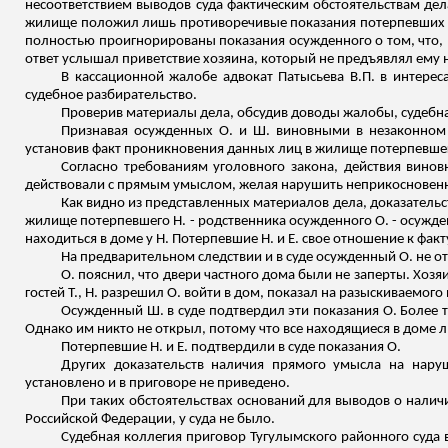
несоответствием выводов суда фактическим обстоятельствам де
жилище положил лишь противоречивые показания потерпевших Е.,
полностью проигнорированы показания осужденного о том, что, пр
ответ услышал приветствие хозяина, который не предъявлял ему 
В кассационной жалобе адвокат Патысьева В.П. в интере
судебное разбирательство.
Проверив материалы дела, обсудив доводы жалобы, судеб
Признавая осужденных О. и Ш. виновными в незаконном
установив факт проникновения данных лиц в жилище потерпевшег
Согласно требованиям уголовного закона, действия винов
действовали с прямым умыслом, желая нарушить неприкосновенн
Как видно из представленных материалов дела, доказательс
жилище потерпевшего Н. - родственника осужденного О. - осужд
находиться в доме у Н. Потерпевшие Н. и Е. свое отношение к факт
На предварительном следствии и в суде осужденный О. не отр
О. пояснил, что двери частного дома были не заперты. Хозяин 
гостей Т., Н. разрешил О. войти в дом, показал на разыскиваемог
Осужденный Ш. в суде подтвердил эти показания О. Более то
Однако им никто не открыл, потому что все находящиеся в доме лю
Потерпевшие Н. и Е. подтвердили в суде показания О.
Других доказательств наличия прямого умысла на нару
установлено и в приговоре не приведено.
При таких обстоятельствах оснований для выводов о наличи
Российской Федерации, у суда не было.
Судебная коллегия приговор Тугулымского районного суда в