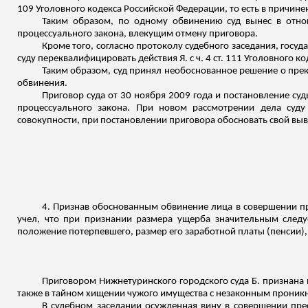
109 Уголовного кодекса Российской Федерации, то есть в причин
Таким образом, по одному обвинению суд вынес в отно
процессуального закона, влекущим отмену приговора.
Кроме того, согласно протоколу судебного заседания, госу
суду переквалифицировать действия Я. с ч. 4 ст. 111 Уголовного к
Таким образом, суд принял необоснованное решение о прекр
обвинения.
Приговор суда от 30 ноября 2009 года и постановление су
процессуального закона. При новом рассмотрении дела суду
совокупности, при постановлении приговора обосновать свой выв
4. Признав обоснованным обвинение лица в совершении прес
учел, что при признании размера ущерба значительным следу
положение потерпевшего, размер его заработной платы (пенсии), 
Приговором Нижнетуринского городского суда Б. признана
также в тайном хищении чужого имущества с незаконным проник
В судебном заседании осужденная вину в совершении пре