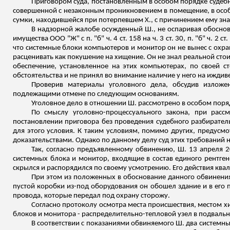
Приговором суда, постановленным в особом порядке судебн
совершенной с незаконным проникновением в помещение, в особо
сумки, находившейся при потерпевшем Х., с причинением ему зн
В надзорной жалобе осужденный Ш., не оспаривая обоснов
имущества ООО "Ж" с п. "б" ч. 4 ст. 158 на ч. 3 ст. 30, п. "б" ч. 
что системные блоки компьютеров и монитор он не вынес с охран
расценивать как покушение на хищение. Он не знал реальной ст
обеспечение, установленное на этих компьютерах, по своей с
обстоятельства и не принял во внимание наличие у него на иждив
Проверив материалы уголовного дела, обсудив излож
подлежащими отмене по следующим основаниям.
Уголовное дело в отношении Ш. рассмотрено в особом поряд
По смыслу уголовно-процессуального закона, при расс
постановлении приговора без проведения судебного разбирате
для этого условия. К таким условиям, помимо других, предусм
доказательствами. Однако по данному делу суд этих требований 
Так, согласно предъявленному обвинению, Ш. 13 апреля 2
системных блока и монитор, входящие в состав единого рентге
скрылся и распорядился по своему усмотрению. Его действия квал
При этом из положенных в обоснование данного обвинения 
пустой коробки из-под оборудования он обошел здание и в его
провода, которые передал под охрану сторожу.
Согласно протоколу осмотра места происшествия, местом х
блоков и монитора - распределительно-тепловой узел в подвальн
В соответствии с показаниями обвиняемого Ш. два системны