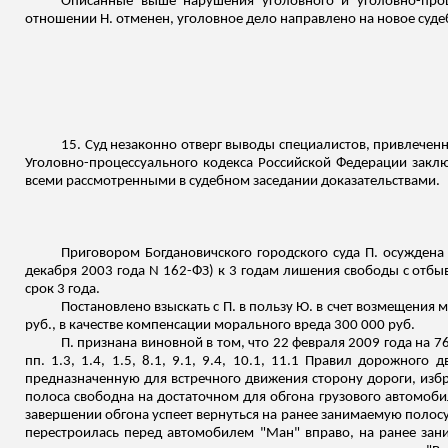
Описанные выше нарушения уголовного и уголовно-проце
отношении Н. отменен, уголовное дело направлено на новое судебн
15. Суд незаконно отверг выводы специалистов, привлеченных
Уголовно-процессуального кодекса Российской Федерации заклю
всеми рассмотренными в судебном заседании доказательствами.
Приговором Богдановичского городского суда П. осуждена 
декабря 2003 года N 162-ФЗ) к 3 годам лишения свободы с отб
срок 3 года.
Постановлено взыскать с П. в пользу Ю. в счет возмещения 
руб., в качестве компенсации морального вреда 300 000 руб.
П. признана виновной в том, что 22 февраля 2009 года на
пп. 1.3, 1.4, 1.5, 8.1, 9.1, 9.4, 10.1, 11.1 Правил дорожног
предназначенную для встречного движения сторону дороги, избр
полоса свободна на достаточном для обгона грузового автомоби
завершении обгона успеет вернуться на ранее занимаемую полосу
перестроилась перед автомобилем "Ман" вправо, на ранее зани