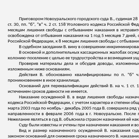
Приговором Новоуральского городского суда В., судимая 28 июня
ст. 30, пп. "б", "в" ч. 2 ст. 158 Уголовного кодекса Российской
месяцам лишения свободы с отбыванием наказания в исправит
освобождена от отбывания наказания на 1 год 5 месяцев 7 дней, о
Российской Федерации, к 8 месяцам лишения свободы с отбывани
В судебном заседании В. вину в совершении инкриминирова
В основной и дополнительных кассационных жалобах осужде
колонию-поселение с целью ее трудоустройства и возмещения у
Проверив материалы дела и обсудив доводы, изложенны
изложенным ниже основаниям.
Действия В. обоснованно квалифицированы по п. "б" ч
проникновением в иное хранилище.
Оснований для переквалификации действий В. на ч. 1 ст. 
истечением сроков давности не имеется.
Наказание осужденной В. в виде лишения свободы назначен
кодекса Российской Федерации, с учетом характера и степени общ
марта 2003 года по ноябрь - декабрь 2005 года В. совершила ря
направленности в феврале 2006 года в г. Новоуральске. После 
Нежелание являться в суд В. объяснила страхом назначения ей на
Суду были известны и учтены при назначении наказания и в
Вид и размер назначенного осужденной В. наказания су
законом оснований для снижения срока назначенного В. наказания