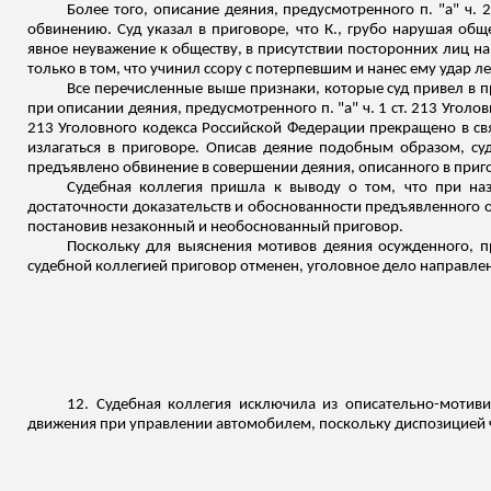
Более того, описание деяния, предусмотренного п. "а" ч. 
обвинению. Суд указал в приговоре, что К., грубо нарушая о
явное неуважение к обществу, в присутствии посторонних лиц нан
только в том, что учинил ссору с потерпевшим и нанес ему удар 
Все перечисленные выше признаки, которые суд привел в п
при описании деяния, предусмотренного п. "а" ч. 1 ст. 213 Уголов
213 Уголовного кодекса Российской Федерации прекращено в свя
излагаться в приговоре. Описав деяние подобным образом, су
предъявлено обвинение в совершении деяния, описанного в приг
Судебная коллегия пришла к выводу о том, что при наз
достаточности доказательств и обоснованности предъявленного о
постановив незаконный и необоснованный приговор.
Поскольку для выяснения мотивов деяния осужденного, пр
судебной коллегией приговор отменен, уголовное дело направлен
12. Судебная коллегия исключила из описательно-моти
движения при управлении автомобилем, поскольку диспозицией ч.