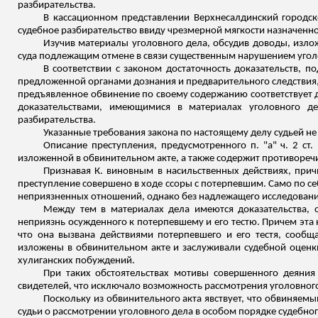
разбирательства.
В кассационном представлении Верхнесалдинский городск
судебное разбирательство ввиду чрезмерной мягкости назначенн
Изучив материалы уголовного дела, обсудив доводы, изло
суда подлежащим отмене в связи существенным нарушением угол
В соответствии с законом достаточность доказательств, 
предложенной органами дознания и предварительного следствия, 
предъявленное обвинение по своему содержанию соответствует д
доказательствами, имеющимися в материалах уголовного д
разбирательства.
Указанные требования закона по настоящему делу судьей н
Описание преступления, предусмотренного п. "а" ч. 2 ст.
изложенной в обвинительном акте, а также содержит противореч
Признавая К. виновным в насильственных действиях, прич
преступление совершено в ходе ссоры с потерпевшим. Само по се
неприязненных отношений, однако без надлежащего исследования
Между тем в материалах дела имеются доказательства, 
неприязнь осужденного к потерпевшему и его тестю. Причем эта 
что она вызвана действиями потерпевшего и его тестя, сооб
изложены в обвинительном акте и заслуживали судебной оценки,
хулиганских побуждений.
При таких обстоятельствах мотивы совершенного деяния 
свидетелей, что исключало возможность рассмотрения уголовного
Поскольку из обвинительного акта явствует, что обвиняем
судьи о рассмотрении уголовного дела в особом порядке судебн