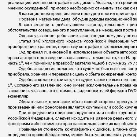
реализацию именно контрафактных дисков. Указала, что сроки д
мнению осужденной, приговор необходимо отменить, так как он 
В кассационном представлении прокурор просил приговор от
Проверив материалы дела, обсудив доводы кассационной ж
В соответствии с действующим законодательством приг
обстоятельства совершенного преступления, а имеющиеся проти
Однако указанное требование закона по данному делу не в
Статья 146 Уголовного кодекса Российской Федерации уст
приобретение, хранение, перевозку контрафактных экземпляров
Суд признал И. виновной в использовании объекта авторск
права авторов произведения, сославшись только на то, что И. 
часть 1", чем причинила правообладателю ущерб в сумме 32 799 
Судебная коллегия полагает, что судом не был выяснен воп
приобрела, хранила и перевезла с целью сбыта конкретный контр
Судебная коллегия считает, что судом также не выяснен в
1". Согласно его заявлению, оно имеет исключительные права н
заявлению, указано, что стоимость видеоносителей формата DVD-v
экземпляр.
Обязательным признаком объективной стороны преступле
произведений или фонограмм является крупный или особо крупн
При определении признаков крупного или особо крупного р
Российской Федерации, следует исходить из размера реального 
фонограмм либо стоимости прав на использование их как объекто
Правильная стоимость контрафактных дисков, а также стои
определена правообладателем, может быть установлена путем пр