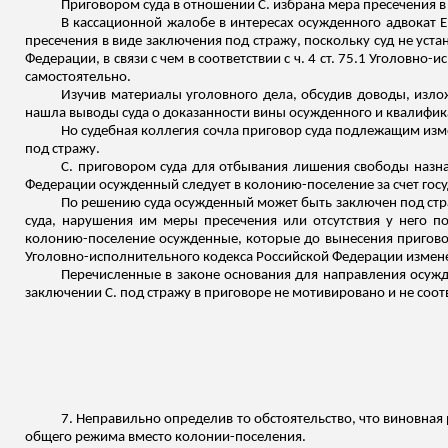
Приговором суда в отношении С. избрана мера пресечения в 
В кассационной жалобе в интересах осужденного адвокат 
пресечения в виде заключения под стражу, поскольку суд не уста
Федерации, в связи с чем в соответствии с ч. 4 ст. 75.1 Уголов
самостоятельно.
Изучив материалы уголовного дела, обсудив доводы, изло
нашла выводы суда о доказанности вины осужденного и квалифик
Но судебная коллегия сочла приговор суда подлежащим изм
под стражу.
С. приговором суда для отбывания лишения свободы назнач
Федерации осужденный следует в колонию-поселение за счет госу
По решению суда осужденный может быть заключен под стра
суда, нарушения им меры пресечения или отсутствия у него п
колонию-поселение осужденные, которые до вынесения приговора 
Уголовно-исполнительного кодекса Российской Федерации измен
Перечисленные в законе основания для направления осужд
заключении С. под стражу в приговоре не мотивировано и не соотве
7. Неправильно определив то обстоятельство, что виновная
общего режима вместо колонии-поселения.