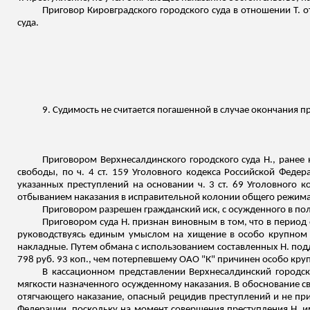
Приговор Кировградского городского суда в отношении Т. о
суда.
9. Судимость не считается погашенной в случае окончания 
Приговором Верхнесалдинского городского суда Н., ранее 
свободы, по ч. 4 ст. 159 Уголовного кодекса Российской Феде
указанных преступлений на основании ч. 3 ст. 69 Уголовного 
отбыванием наказания в исправительной колонии общего режима
Приговором разрешен гражданский иск, с осужденного в пол
Приговором суда Н. признан виновным в том, что в период 
руководствуясь единым умыслом на хищение в особо крупном 
накладные. Путем обмана с использованием составленных Н. по
798 руб. 93 коп., чем потерпевшему ОАО "К" причинен особо кру
В кассационном представлении Верхнесалдинский городск
мягкости назначенного осужденному наказания. В обоснование сво
отягчающего наказание, опасный рецидив преступлений и не при
Федерации, поскольку на момент совершения преступления Н. им