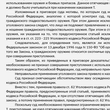
использованием оружия и боевых припасов. Данное отягчающее на
и должно было учитываться при назначении наказания Т.
Изложенные в приговоре суда мотивы, по которым суд не
Российской Федерации, аналогию с которой усмотрел суд, п
гражданского гладкоствольного оружия. При этом данное исключ
уголовного закона следует, что лицо не подлежит привлечению к 
и ношение гражданского гладкоствольного оружия. При этом в с
оружия, ни указания на то, что предусмотренное статьей искл
указания и в ст. ст. 223 - 225 Уголовного кодекса Российской Фе
Следовательно, для определения того, является ли ис
Федеральным законом от 13 декабря 1996 года N 150-ФЗ "Об оружи
того же Закона, к гражданскому оружию относится охотничье ору
при совершении преступления.
Таким образом, из приведенных в приговоре доказательст
необоснованно не признал совершение преступления с использо
Уголовного кодекса Российской Федерации, суд неправильно при
Неправильное применение уголовного закона привело к на
Суд признал смягчающим обстоятельством явку осужденног
кодекса Российской Федерации.
Вместе с тем, применив правила ст. 62 Уголовного кодекса Р
Федерации правила, предусмотренные этой статьей, применяются 
кодекса Российской Федерации, и при отсутствии отягчающих обст
закону, а потому применение правил, предусмотренных ст. 62 Уг
Поскольку суд необоснованно применил ограничение верхне
Т. преступление, не учел отягчающее наказание обстоятельство,