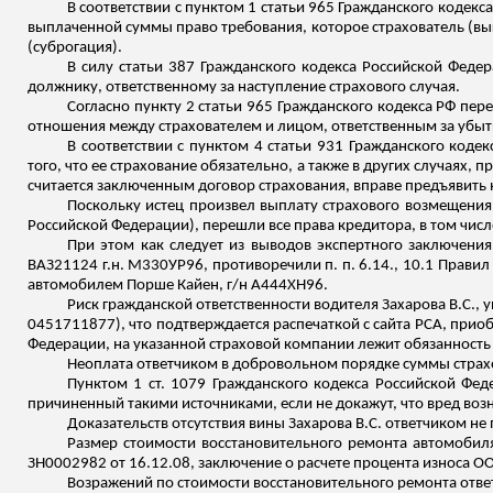
В соответствии с пунктом 1 статьи 965 Гражданского кодек
выплаченной суммы право требования, которое страхователь (выг
(суброгация).
В силу статьи 387 Гражданского кодекса Российской Федер
должнику, ответственному за наступление страхового случая.
Согласно пункту 2 статьи 965 Гражданского кодекса РФ пе
отношения между страхователем и лицом, ответственным за убыт
В соответствии с пунктом 4 статьи 931 Гражданского кодек
того, что ее страхование обязательно, а также в других случаях,
считается заключенным договор страхования, вправе предъявить
Поскольку истец произвел выплату страхового возмещения, 
Российской Федерации), перешли все права кредитора, в том чис
При этом как следует из выводов экспертного заключения
ВАЗ21124
г.н
. М330УР96, противоречили п. п. 6.14., 10.1 Прави
автомобилем Порше
Кайен
, г/н А444ХН96.
Риск гражданской ответственности водителя Захарова В.С.
0451711877), что подтверждается распечаткой с сайта РСА, приобщ
Федерации, на указанной страховой компании лежит обязанность
Неоплата ответчиком в добровольном порядке суммы страх
Пунктом 1 ст. 1079 Гражданского кодекса Российской Фе
причиненный такими источниками, если не докажут, что вред во
Доказательств отсутствия вины Захарова В.С. ответчиком не
Размер стоимости восстановительного ремонта автомоби
ЗН0002982 от 16.12.08, заключение о расчете процента износ
а О
Возражений по стоимости восстановительного ремонта ответ