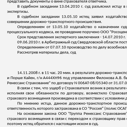
представить документы о вине страхователя ответчика.
В судебном заседании 13.04.2010 г. суд разъяснил истцу в
экспертизы.
В судебном заседании 13.05.10 истец заявил ходатайств
совершении дорожно-транспортного происшествия.
Определением от 13.05.10 ходатайство о назначении суд
процессуального кодекса, ее проведение поручен
о ООО
"
Росоцен
Срок представления экспертного заключения - 14.07.2010 г.
09.06.2010 г. в Арбитражный суд Свердловской области пост
Определением от 07.07.10 производство по делу возобновле
Рассмотрев материалы дела, суд
14.11.2008 г. в 11 час. 20 мин. в результате дорожно-тра
и Порше
Кайен
, г/н А444ХН96 под управлением
Филонова
А.В. б
Ренессанс Страхование" по договору N 006АТ-08/05340 от 31.07.0
В связи с тем, что ущерб у Страхователя возник в результа
исполняя свои обязанности по договору, возместило Страхова
страхового возмещения произведена в соответствии с условиями 
По мнению истца, данное дорожно-транспортное происш
ответственность которого застрахована в
СО
"Россия" (полис ОСАГ
На основании закон
а ООО
"Группа Ренессанс Страховани
страхового возмещения в связи с переходом к страховщику прав
поэтому истец обратился с настоящим иском в суд.