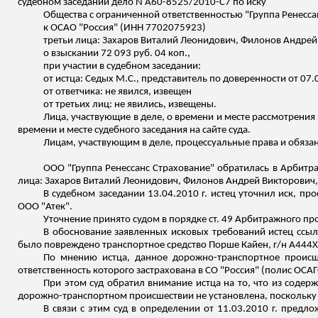
судебном заседании дело N А60-8525/2010-С7 по иску
Общества с ограниченной ответственностью "Группа Ренесс
к ОСАО "Россия" (ИНН 7702075923)
третьи лица: Захаров Виталий Леонидович, Филонов Андрей
о взыскании 72 093 руб. 04 коп
.,
при участии в судебном заседании:
от истца: Седых М.С., представитель по доверенности от 07.
от ответчика: не явился,
извещен
от третьих лиц: не явились,
извещены
.
Лица, участвующие в деле, о времени и месте рассмотрени
времени и месте судебного заседания на сайте суда.
Лицам, участвующим в деле, процессуальные права и обязан
ООО "Группа Ренессанс Страхование" обратилась в Арбитр
лица: Захаров Виталий Леонидович, Филонов Андрей Викторович, 
В судебном заседании 13.04.2010 г. истец уточнил иск, про
ООО "
Атек
".
Уточнение принято судом в порядке ст. 49 Арбитражного пр
В обоснование заявленных исковых требований истец ссылае
было повреждено транспортное средство Порше
Кайен
, г/н А444
По мнению истца, данное дорожно-транспортное происш
ответственность которого застрахована в
СО
"Россия" (полис ОСАГ
При этом суд обратил внимание истца на то, что из содерж
дорожно-транспортном происшествии не установлена, поскольку
В связи с этим суд в определении от 11.03.2010 г. предл