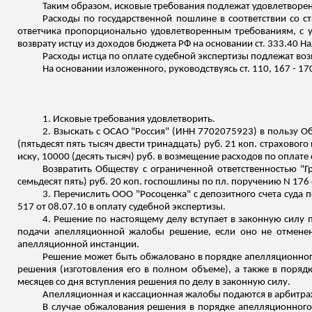
Таким образом, исковые требования подлежат удовлетворени
Расходы по государственной пошлине в соответствии со 
ответчика пропорционально удовлетворенным требованиям, с у
возврату истцу из доходов бюджета РФ на основании ст. 333.40 Н
Расходы истца по оплате судебной экспертизы подлежат воз
На основании изложенного, руководствуясь ст. 110, 167 - 
1. Исковые требования удовлетворить.
2. Взыскать с ОСАО "Россия" (ИНН 7702075923) в пользу О
(пятьдесят пять тысяч двести тринадцать) руб. 21 коп
.
с
трахового 
иску, 10000 (десять тысяч) руб. в возмещение расходов по оплате
Возвратить Обществу с ограниченной ответственностью "
семьдесят пять) руб. 20 коп
.
г
оспошлины по пл. поручению N 176 о
3. Перечислить ООО "
Росоценка
" с депозитного счета суда
517 от 08.07.10 в оплату судебной экспертизы.
4. Решение по настоящему делу вступает в законную силу п
подачи апелляционной жалобы решение, если оно не отменено
апелляционной инстанции.
Решение может быть обжаловано в порядке апелляционног
решения (изготовления его в полном объеме), а также в поряд
месяцев со дня вступления решения по делу в законную силу.
Апелляционная и кассационная жалобы подаются в арбитра
В случае обжалования решения в порядке апелляционного