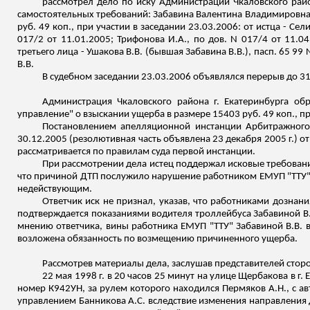
рассмотрел дело по иску Администрации Чкаловского райо
самостоятельных требований:
Забавина
Валентина Владимировна 
руб. 49 коп., при участии в заседании 23.03.2006: от истца - Сел
017/2 от 11.01.2005; Трифонова И.А.,
по
дов
. N 017/4 от 11.0
третьего лица - Ушакова В.В. (бывшая
Забавина
В.В.),
пасп
. 65 99
В.В.
В судебном заседании 23.03.2006 объявлялся перерыв до 31.
Администрация Чкаловского района г. Екатеринбурга об
управление" о взыскании ущерба в размере 15403 руб. 49 коп
.,
пр
Постановлением апелляционной инстанции Арбитражного 
30.12.2005 (резолютивная часть объявлена 23 декабря 2005 г.) о
рассматривается по правилам суда первой инстанции.
При рассмотрении дела истец поддержал исковые требования
что причиной ДТП послужило нарушение работником ЕМУП "ТТУ
недействующим.
Ответчик иск не признал, указав, что работниками дознан
подтверждается показаниями водителя троллейбуса
Забавиной
В
мнению ответчика, вины работника ЕМУП "ТТУ"
Забавиной
В.В. 
возложена обязанность по возмещению причиненного ущерба.
Рассмотрев материалы дела, заслушав представителей сторо
22 мая 1998 г. в 20 часов 25 минут на улице Щербакова в 
номер К942УН, за рулем которого находился Пермяков А.Н., с 
управлением Банникова А.С. вследствие изменения направления