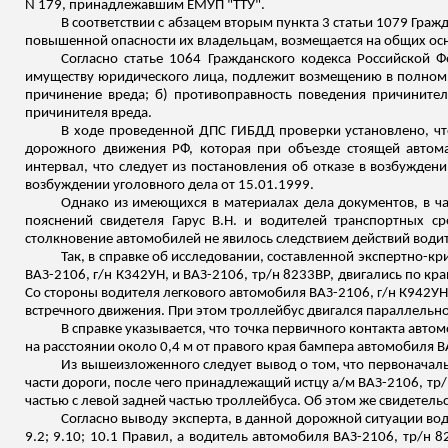
N 179, принадлежавшим ЕМУП "ТТУ".
В соответствии с абзацем вторым пункта 3 статьи 1079 Гра
повышенной опасности их владельцам, возмещается на общих осн
Согласно статье 1064 Гражданского кодекса Российской 
имуществу юридического лица, подлежит возмещению в полном 
причинение вреда; б) противоправность поведения
причинител
причинителя
вреда.
В ходе проведенной ДПС ГИБДД проверки установлено, ч
дорожного движения РФ, которая при объезде стоящей автом
интервал, что следует из постановления об отказе в возбуждени
возбуждении уголовного дела от 15.01.1999.
Однако из имеющихся в материалах дела документов, в ча
пояснений свидетеля Гарус В.Н. и водителей транспортных ср
столкновение автомобилей не явилось следствием действий води
Так, в справке об исследовании, составленной экспертно-к
ВАЗ-2106, г/н К342УН, и ВАЗ-2106,
тр
/н 8233ВР, двигались по кр
Со стороны водителя легкового автомобиля ВАЗ-2106, г/н К942УН
встречного движения. При этом троллейбус двигался
параллельн
В справке указывается, что точка первичного контакта авто
на расстоянии около 0,4 м от правого края бампера автомобиля 
Из вышеизложенного следует вывод о том, что первоначал
части дороги, после чего принадлежащий истцу а/м ВАЗ-2106,
тр
/
частью с левой задней частью троллейбуса. Об этом же свидетельс
Согласно выводу эксперта, в данной дорожной ситуации во
9.2; 9.10; 10.1 Правил, а водитель автомобиля ВАЗ-2106,
тр
/н 8