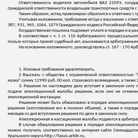
Ответственность водителя автомобиля ВАЗ 21093, госу
гражданской ответственности владельцев транспортных средств с
Таким образом, истец правомерно обратился к ответчику с 
Учитывая изложенное, требование истца о взыскании с отв
387, 931, 965, 1064, 1079 Гражданского кодекса Российской Феде
Государственная пошлина подлежит уплате в порядке и в ра
В соответствии с ч. 1 ст. 110 Арбитражного процессуальн
пользу которых принят судебный акт, взыскиваются арбитражным
На основании изложенного, руководствуясь ст. 167 - 170 А
1. Исковые требования удовлетворить.
2 Взыскать с общества с ограниченной ответственностью "
казна" сумму 12990 руб. 00 коп
.
с
трахового возмещения, а также 
3. Решение по настоящему делу вступает в законную силу п
подачи апелляционной жалобы решение, если оно не отменено
апелляционной инстанции.
Решение может быть обжаловано в порядке апелляционног
решения (изготовления его в полном объеме), а также в поряд
месяцев со дня вступления решения по делу в законную силу.
Апелляционная и кассационная жалобы подаются в арбитра
В случае обжалования решения в порядке апелляционного
можно получить соответственно на интернет-сайте Семнадцатог
Уральского округа http://fasuo.arbitr.ru.