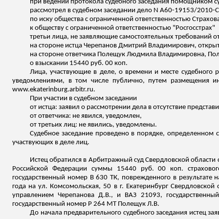
при ведении протокола судебного заседания помощником су
рассмотрел в судебном заседании дело N А60-19153/2010-
по иску общества с ограниченной ответственностью Страхов
к обществу с ограниченной ответственностью "Росгосстрах"
третьи лица, не заявляющие самостоятельных требований о
на стороне истца Черепанов Дмитрий Владимирович, открыт
на стороне ответчика Полещук Людмила Владимировна, П
о взыскании 15440 руб. 00 коп.
Лица, участвующие в деле, о времени и месте судебного
уведомлениями, в том числе публично, путем размещения ин
www.ekaterinburg.arbitr.ru.
При участии в судебном заседании
от истца: заявил о рассмотрении дела в отсутствие представи
от ответчика: не явился,
уведомлен
,
от третьих лиц: не явились,
уведомлены
.
Судебное заседание проведено в порядке, определенном с
участвующих в деле лиц.
Истец обратился в Арбитражный суд Свердловской области с 
Российской Федерации суммы 15440 руб. 00 коп. страховог
государственный номер
В
630 ТК, поврежденного в результате н
года на ул. Комсомольская, 50 в г. Екатеринбург Свердловско
управлением Черепанова Д.В., и ВАЗ 21093, государственн
государственный номер Р 264 МТ Полещук Л.В.
До начала предварительного судебного заседания истец за