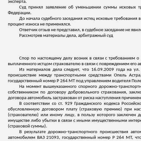
эксперта.
Суд принял заявление об уменьшении суммы исковых тр
Федерации.
До начала судебного заседания истец исковые требования 
процент износа не применялся.
Ответчик отзыв не представил, в судебное заседание не явил
Рассмотрев материалы дела, арбитражный суд
Спор по настоящему делу возник
в связи с требованием о
выплаченного истцом страхователю в связи с повреждением его 
Из материалов дела следует, что 16.09.2009 года на ул
происшествие между транспортными средствами Опель Астра,
государственный номер
Р
264 МТ под управлением водителя Поле
На момент вышеуказанного спорного дорожно-транспортн
собственником по договору добровольного страхования, заклю
договора автомобиль застрахован от риска наступления причине
В соответствии со ст. 929 Гражданского кодекса Российс
обусловленную договором плату (страховую премию) при наст
(страхователю) или иному лицу, в пользу которого заключен 
имуществе либо убытки в связи с иными имущественными интер
(страховой суммы).
В результате дорожно-транспортного происшествия авт
автомобилем ВАЗ 21093, государственный номер
Р
264 МТ, что