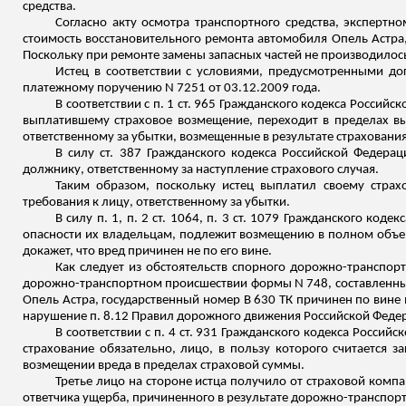
средства.
Согласно акту осмотра транспортного средства, экспертн
стоимость восстановительного ремонта автомобиля Опель Астра,
Поскольку при ремонте замены запасных частей не производилось
Истец в соответствии с условиями, предусмотренными до
платежному поручению N 7251 от 03.12.2009 года.
В соответствии с п. 1 ст. 965 Гражданского кодекса Росси
выплатившему страховое возмещение, переходит в пределах вы
ответственному за убытки, возмещенные в результате страхования
В силу ст. 387 Гражданского кодекса Российской Федерац
должнику, ответственному за наступление страхового случая.
Таким образом, поскольку истец выплатил своему страх
требования к лицу, ответственному за убытки.
В силу п. 1, п. 2 ст. 1064, п. 3 ст. 1079 Гражданского к
опасности их владельцам, подлежит возмещению в полном объе
докажет, что вред причинен не по его вине.
Как следует из обстоятельств спорного дорожно-транспор
дорожно-транспортном происшествии формы N 748, составленны
Опель Астра, государственный номер В 630 ТК причинен по вине
нарушение п. 8.12 Правил дорожного движения Российской Феде
В соответствии с п. 4 ст. 931 Гражданского кодекса Российс
страхование обязательно, лицо, в пользу которого считается 
возмещении вреда в пределах страховой суммы.
Третье лицо на стороне истца получило от страховой комп
ответчика ущерба, причиненного в результате дорожно-транспорт