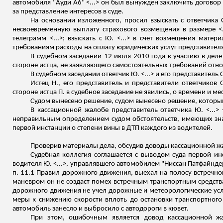
автомобиля "Ауди A6" <...> он был вынужден заключить договор н
за представление интересов в суде.
На основании изложенного, просил взыскать с ответчик
а 
несвоевременную выплату страхового возмещения в размере <.
телеграмм <...>; взыскать с Ю. <...> в счет возмещения мате
требованиям расходы на оплату юридических услуг представителя 
В судебном заседании 12 июля 2010 года к участию в деле 
стороне истца, не заявляющего самостоятельных требований отно
В судебном заседании ответчик Ю. <...> и его представитель
Истец Н., его представитель и представители ответчиков
стороне истца П. в судебное заседание не явились, о времени и 
Судом вынесено решение, судом вынесено решение, которым
В кассационной жалобе представитель ответчика Ю. <...>
неправильным определением судом обстоятельств, имеющих знач
первой инстанции о степени вины в ДТП каждого из водителей.
Проверив материалы дела, обсудив доводы кассационной жа
Судебная коллегия соглашается с выводом суда первой и
водителя Ю. <...>, управлявшего автомобилем "Ниссан
Патфайнде
п. 11.1 Правил дорожного движения, выехал на полосу встречно
маневром он не
создаст помех встречным транспортным средства
дорожного движения не учел дорожные и метеорологические ус
меры к снижению скорости вплоть до остановки транспортного 
автомобиль занесло и выбросило
с автодороги в кювет.
При этом, ошибочным является довод кассационной жа