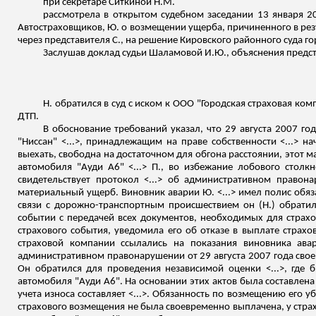
при секретаре
Ситкиной
Н.М.
рассмотрела в открытом судебном заседании 13 января 20
Автостраховщиков, Ю. о возмещении ущерба, причиненного в рез
через представителя С., на решение Кировского районного суда г
Заслушав доклад судьи Шаламовой И.Ю., объяснения предста
Н. обратился в суд с иском к ООО "Городская страховая ко
ДТП.
В обоснование требований указал, что 29 августа 2007 го
"Ниссан" <...>, принадлежащим на праве собственности <...> н
выехать, свободна на достаточном для обгона расстоянии, этот м
автомобиля "Ауди A6" <...> П., во избежание лобового столк
свидетельствует протокол <...> об административном правона
материальный ущерб. Виновник аварии Ю. <...> имел полис обяз
связи с дорожно-транспортным происшествием он (Н.) обратил
событии с передачей всех документов, необходимых для страхо
страхового события, уведомила его об отказе в выплате страхо
страховой компании ссылались на показания виновника ава
административном правонарушении от 29 августа 2007 года свое
Он обратился для проведения независимой оценки <...>, где 
автомобиля "Ауди A6". На основании этих актов была составлена 
учета износа составляет <...>. Обязанность по возмещению его 
страхового возмещения не была своевременно выплачена, у страх