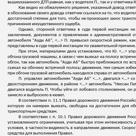
вышеуказанного ДТП равная, как у водителя П., так и у ответчика Ю.
Как видно из обжалуемого решения, указанный довод отве
в обоснование своего довода ответчик ссылался на то, что водит
достаточной степени для того, чтобы не произошел занос трансп
причинения имущественного ущерба.
Однако
,
стороной ответчика в суде первой инстанции не
заключения, документов о привлечении к административной от
автомобиля "Ауди A6", <...> П. превысил скоростной режим, ка
представлены в суде первой инстанции по уважительной причине.
При этом
,
материалами дела установлено, что Ю. <...> уп
обгона грузовой машины, в связи с чем выехал на полосу встречно
обгон, так как автомобиль "Ауди A6" быстро приближался по вст
съехал на обочину встречной полосы движения, тем самым избеж
при обгоне грузовой автомобиль
находился
справа от автомобил
П. управлял автомобилем "Ауди A6" <...>, двигался <...> 
двухстороннем движении, в районе <...> автомобиль "Ниссан
Па
двигался водитель
П.
Чтобы уйти от лобового столкновения, он р
занесло и выбросило в кювет.
В соответствии п. 11.1 Правил дорожного движения Российс
которую он намерен выехать, свободна на достаточном для об
транспортным средствам.
В соответствии с п. 10.1 Правил дорожного движения Ро
установленного ограничения, учитывая при этом интенсивность 
условия, в частности видимость в направлении движения. Скор
средства для выполнения Правил.