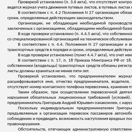
Проверкой установлено (п. 3.6 акта), что отсутствует
контро
ведется журнал учета движения путевых листов, в путевых листах 
В соответствии с п. 4.2 Положения N 27 организации обя
сроки, определяемые действующим законодательством.
Организации, не обладающие необходимой производств
заключенных с организациями, обладающими необходимой базой 
В ходе проверки установлено (п. 4.4.5 акта), что собстве
со специализированной организацией на техническое обслуживани
В соответствии с п. 4.4. Положения N 27 организации и
транспортных сре
дств в п
орядке и сроки, определяемые действую
В ходе проверки установлено (пункт 4.4.7 акта), что учет н
В соответствии с п. 17, п. 18 Приказа Минтранса РФ от 1
собственники (владельцы) транспортных средств обязаны регист
листы должны храниться не менее пяти лет.
Проверкой установлено, что предпринимателем журнал
расшифровывается имя, отчество предпринимателя, водителя
отсутствует номер контактного телефона перевозчика, хранение пут
Таким образом, при осуществлении перевозочной деят
нарушения обязательных лицензионных требований (условий)
предприниматель Григорьев Андрей Юрьевич ознакомлен, с нару
Поскольку индивидуальным предпринимателем Григор
предъявляемые к организации перевозок пассажиров автомоб
соблюдению и предвидеть возможность наступления вредных посл
правонарушения.
Обстоятельств, отягчающих административную ответственн