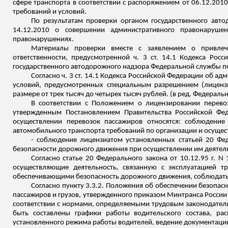
сфере транспорта в соответствии с распоряжением от 06.12.20
требований и условий.
По результатам проверки органом государственного авто
14.12.2010 о совершении административного правонарушен
правонарушениях.
Материалы проверки вместе с заявлением о привлеч
ответственности, предусмотренной ч. 3 ст. 14.1 Кодекса Ро
государственного автодорожного надзора Федеральной службы по
Согласно ч. 3 ст. 14.1 Кодекса Российской Федерации об 
условий, предусмотренных специальным разрешением (лиценз
размере от трех тысяч до четырех тысяч рублей
.
(
в
ред. Федеральны
В соответствии с Положением о лицензировании перево
утвержденным Постановлением Правительства Российской Фе
осуществлении перевозок пассажиров относятся: соблюден
автомобильного транспорта требований по организации и осущес
- соблюдение лицензиатом установленных статьей 20 Фе
безопасности дорожного движения при осуществлении им деятель
Согласно статье 20 Федерального закона от 10.12.95 г.
осуществляющие деятельность, связанную с эксплуатацией тр
обеспечивающими безопасность дорожного движения, соблюдать 
Согласно пункту 3.3.2.
Положения об обеспечении безопасн
пассажиров и грузов, утвержденного приказом Минтранса России о
соответствии с нормами, определяемыми трудовым законодател
быть составлены графики работы водительского
состава, ра
установленного режима работы водителей, ведение документации