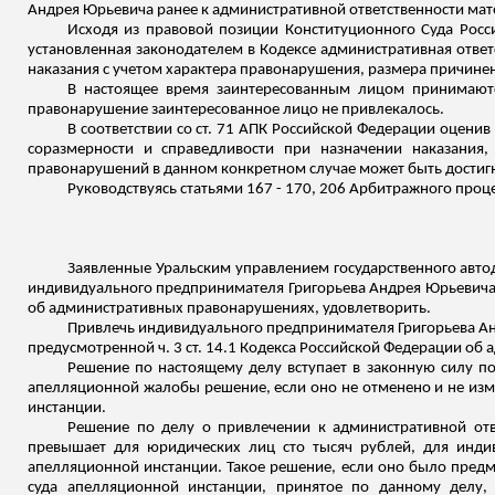
Андрея Юрьевича ранее к административной ответственности мат
Исходя из правовой позиции Конституционного Суда Росс
установленная законодателем в Кодексе административная ответ
наказания с учетом характера правонарушения, размера причинен
В настоящее время заинтересованным лицом принимаютс
правонарушение заинтересованное лицо не привлекалось.
В соответствии со ст. 71 АПК Российской Федерации оцени
соразмерности и справедливости при назначении наказания,
правонарушений в данном конкретном случае может быть достиг
Руководствуясь статьями 167 - 170, 206 Арбитражного про
Заявленные Уральским управлением государственного авто
индивидуального предпринимателя Григорьева Андрея Юрьевича к
об административных правонарушениях, удовлетворить.
Привлечь индивидуального предпринимателя Григорьева А
предусмотренной ч. 3 ст. 14.1 Кодекса Российской Федерации о
Решение по настоящему делу вступает в законную силу по
апелляционной жалобы решение, если оно не отменено и не изме
инстанции.
Решение по делу о привлечении к административной отв
превышает для юридических лиц сто тысяч рублей, для инди
апелляционной инстанции. Такое решение, если оно было пред
суда апелляционной инстанции, принятое по данному делу,