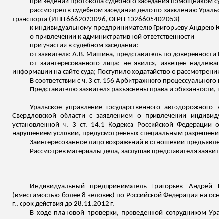
при ведении протокола судебного заседания помощником с
рассмотрел в судебном заседании дело по заявлению Ураль
транспорта (ИНН 6662023096, ОГРН 1026605402053)
к индивидуальному предпринимателю Григорьеву Андрею 
о привлечении к административной ответственности
при участии в судебном заседании:
от заявителя: А.В.
Мишина
, представитель по доверенности 
от заинтересованного лица: не явился, извещен надлеж
информации на сайте суда; Поступило ходатайство о рассмотрении
В соответствии с ч. 3 ст. 156 Арбитражного процессуальног
Представителю заявителя разъяснены права и обязанности, п
Уральское управление государственного автодорожного
Свердловской области с заявлением о привлечении индивиду
установленной ч. 3 ст. 14.1 Кодекса Российской Федерации
нарушением условий, предусмотренных специальным разрешение
Заинтересованное лицо возражений в отношении предъявле
Рассмотрев материалы дела, заслушав представителя заявит
Индивидуальный предприниматель Григорьев Андрей Ю
(вместимостью более 8 человек) по Российской Федерации на о
г., срок действия до 28.11.2012 г.
В ходе плановой проверки, проведенной сотрудником Ура