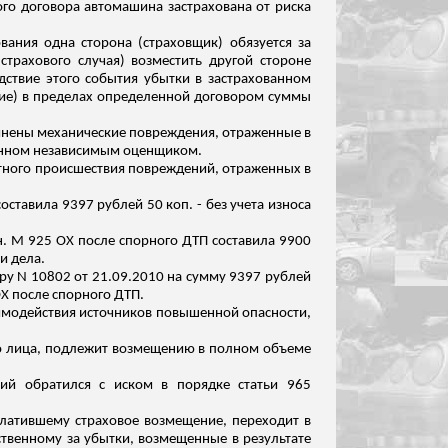
ого договора автомашина застрахована от риска
вания одна сторона (страховщик) обязуется за
трахового случая) возместить другой стороне
дствие этого события убытки в застрахованном
ние) в пределах определенной договором суммы
инены механические повреждения, отраженные в
вленном независимым оценщиком.
ртного происшествия повреждений, отраженных в
оставила 9397 рублей 50 коп
.
-
б
ез учета износа
н
. М 925 ОХ после спорного ДТП составила 9900
и дела.
ру N 10802 от 21.09.2010 на сумму 9397 рублей
ОХ после спорного ДТП.
заимодействия источников повышенной опасности,
го лица, подлежит возмещению в полном объеме
ний обратился с иском в порядке статьи 965
ыплатившему страховое возмещение, переходит в
ственному за убытки, возмещенные в результате