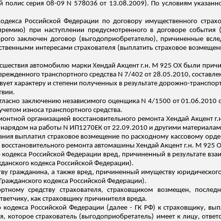
й полис серия 08-09 N 578036 от 13.08.2009). По условиям указанн
 кодекса Российской Федерации по договору имущественного страхо
ремию) при наступлении предусмотренного в договоре события (с
орого заключен договор (выгодоприобретателю), причиненные всле
ественными интересами
страхователя (выплатить страховое возмеще
исшествия автомобилю марки Хендай Акцент
г.н
. М 925 ОХ были прич
поврежденного транспортного средства N 7/402 от 28.05.2010, соста
вует характеру и степени полученных в результате дорожно-транспо
твии.
гласно заключению независимого оценщика N 4/1500 от 01.06.2010 с
 учетом износа транспортного средства.
монтной организацией восстановительного ремонта Хендай Акцент
г.
-нарядом на работы N ИП1270ЕК от 22.09.2010 и другими материалам
вания выплатил страховое возмещение по расходному кассовому орде
о восстановительного ремонта автомашины Хендай Акцент
г.н
. М 925 
ого кодекса Российской Федерации вред, причиненный в результате в
жданского кодекса Российской Федерации).
ву гражданина, а также вред, причиненный имуществу юридическо
Гражданского кодекса Российской Федерации).
ртному средству страхователя, страховщиком возмещен, послед
тветчику, как страховщику
причинителя
вреда.
ого кодекса Российской Федерации (далее - ГК РФ) к страховщику, в
 которое страхователь (выгодоприобретатель) имеет к лицу, ответ