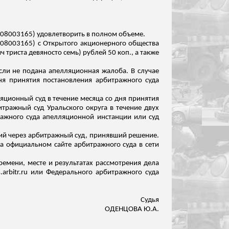
608003165) удовлетворить в полном объеме.
608003165) с Открытого акционерного общества
ч триста девяносто семь) рублей 50 коп
.,
а также
если не подана апелляционная жалоба. В случае
ня принятия постановления арбитражного суда
ционный суд в течение месяца со дня принятия
тражный суд Уральского округа в течение двух
ражного суда апелляционной инстанции или
суд
ий через арбитражный суд, принявший решение.
 официальном сайте арбитражного суда в сети
емени, месте и результатах рассмотрения дела
arbitr.ru или Федерального арбитражного суда
Судья
ОДЕНЦОВА Ю.А.