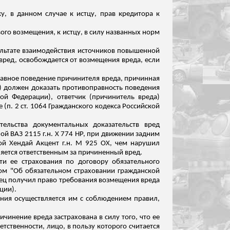
у, в данном случае к истцу, прав кредитора к
ого возмещения, к истцу, в силу названных норм
езультате взаимодействия источников повышенной
ред, освобождается от возмещения вреда, если
равное поведение
причинителя
вреда, причинная
) должен доказать противоправность поведения
ой Федерации), ответчик (
причинитель
вреда)
(п. 2 ст. 1064 Гражданского кодекса Российской
ельства документальных доказательств вред
ной ВАЗ 2115
г.н
. Х 774 НР, при движении задним
ной Хендай Акцент
г.н
. М 925 ОХ, чем нарушил
яется ответственным за причиненный вред.
ти ее страхования по договору обязательного
ном "Об обязательном страховании гражданской
стец получил право требования возмещения вреда
ции).
ания осуществляется им с соблюдением правил,
ричинение вреда застрахована в силу того, что ее
тственности, лицо, в пользу которого считается