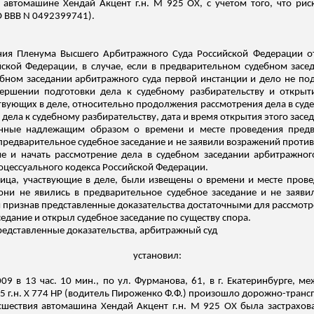
я автомашине Хендай Акцент
г.н
. М 925 ОХ, с учетом того, что ри
О ВВВ N 0492399741).
ния Пленума Высшего Арбитражного Суда Российской Федерации от
ской Федерации, в случае, если в предварительном судебном засе
бном заседании арбитражного суда первой инстанции и дело не п
ршении подготовки дела к судебному разбирательству и открыти
ствующих в деле, относительно продолжения рассмотрения дела в суд
дела к судебному разбирательству, дата и время открытия этого засе
енные надлежащим образом о времени и месте проведения предва
 предварительное судебное заседание и не заявили возражений против 
ие и начать рассмотрение дела в судебном заседании арбитражног
оцессуального кодекса Российской Федерации.
ица, участвующие в деле, были извещены о времени и месте прове
 они не явились в предварительное судебное заседание и не заяв
и признав представленные доказательства достаточными для рассмотр
едание и открыл судебное заседание по существу спора.
редставленные доказательства, арбитражный суд
установил:
009 в 13 час. 10 мин., по ул. Фурманова, 61, в г. Екатеринбурге,
15
г.н
. Х 774 НР (водитель Пироженко Ф.Ф.) произошло дорожно-транс
сшествия автомашина Хендай Акцент
г.н
. М 925 ОХ была застрахов