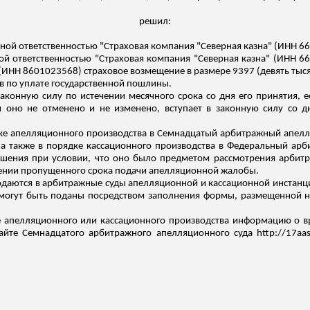
решил:
ной ответственностью "Страховая компания "Северная казна" (ИНН 6
ной ответственностью "Страховая компания "Северная казна" (ИНН 6
 (ИНН 8601023568) страховое возмещение в размере 9397 (девять тыся
в по уплате государственной пошлины.
аконную силу по истечении месячного срока со дня его принятия, 
оно не отменено и не изменено, вступает в законную силу со д
е апелляционного производства в Семнадцатый арбитражный апелля
 а также в порядке кассационного производства в Федеральный арби
решения при условии, что оно было предметом рассмотрения арбит
лении пропущенного срока подачи апелляционной жалобы.
даются в арбитражные суды апелляционной и кассационной инстанц
могут быть поданы посредством заполнения формы, размещенной на
 апелляционного или кассационного производства информацию о вр
айте Семнадцатого арбитражного апелляционного суда http://17aas.