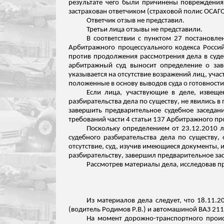
результате чего были причинены повреждени
застрахован ответчиком (страховой полис ОСАГ
Ответчик отзыв не представил.
Третьи лица отзывы не представили.
В соответствии с пунктом 27 постановле
Арбитражного процессуального кодекса Россий
против продолжения рассмотрения дела в суде
арбитражный суд выносит
определение о заве
указывается на отсутствие возражений лиц, уча
положенные в основу выводов суда о готовности 
Если лица, участвующие в деле, извещ
разбирательства дела по существу, не явились в
завершить предварительное судебное заседан
требований части
4 статьи 137 Арбитражного пр
Поскольку определением от 23.12.2010 л
судебного разбирательства дела по существу,
отсутствие, суд, изучив имеющиеся документы, 
разбирательству, завершил
предварительное зас
Рассмотрев материалы дела, исследовав п
Из материалов дела следует, что 18.11.2
(водитель Родимов Р.В.) и автомашиной ВАЗ 21
На момент дорожно-транспортного прои