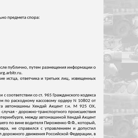
ьно предмета спора:
числе публично, путем размещения информации о
.arbitr.ru.
ие истца, ответчика и третьих лиц, извещенных
 с соответствии со ст. 965 Гражданского кодекса
ом по расходному кассовому ордеру N 10802 от
онта автомашины Хендай Акцент
г.н
. М 925 ОХ,
го случая - дорожно-транспортного происшествия
 Екатеринбурге, между автомашиной Хендай Акцент
шего по вине водителя Пироженко Ф.Ф., который,
вра, не справился с управлением и допустил
ил дорожного движения Российской
Федерации, в