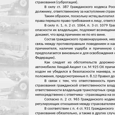
страхования (суброгация).
В силу ст. 387 Гражданского кодекса Ро
должнику, ответственному за наступление страх
Таким образом, поскольку истец выплатил
права перешло право требования к лицу, ответс
В силу п. 1, п. 2 ст. 1064, п. 3 ст. 107
опасности их владельцам, подлежит возмещени
докажет, что вред причинен не по его вине.
Состав гражданского правонарушения, не
связь между противоправным поведением и н
причинителя
, наличие ущерба и причинную св
предполагается виновным и для освобождения от
Федерации).
Как следует из обстоятельств дорожно
автомобилю Хендай Акцент
г.н
. М 925 ОХ прич
ходом не убедился в безопасности маневра, 
положения, предусмотренные п. 8.12 Правил до
В связи с тем, что ответственность
прич
страхования гражданской ответственности вла
ответственности владельцев транспортных средс
непосредственно с ответчика - страховщика на
о
Согласно п. 2 ст. 965 Гражданского код
регулирующих отношения между страхователем 
В соответствии с п. 4 ст. 931 Гражданског
страхование обязательно, а также в других слу