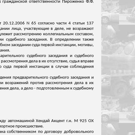
ск гражданской ответственности Пироженко Ф.Ф.
 20.12.2006 N 65 согласно части 4 статьи 137
дании лица, участвующие в деле, не возражают
одлежит рассмотрению коллегиальным составом,
и судебного заседания. В определении также
ебном заседании суда первой инстанции, мотивы,
дания.
рительного судебного заседания и судебного
рассмотрения дела в их отсутствие, судья вправе
о суда первой инстанции в случае соблюдения
дения предварительного судебного заседания и
или возражений против рассмотрения дела в их
ения дела, а дело - подготовленным к судебному
 между автомашиной Хендай Акцент
г.н
. М 925 ОХ
портное происшествие.
ана собственником по договору добровольного