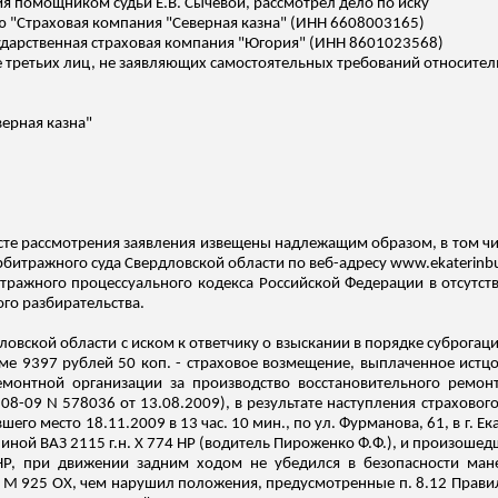
ия помощником судьи Е.В. Сычевой, рассмотрел дело по иску
ю "Страховая компания "Северная казна" (ИНН 6608003165)
дарственная страховая компания "
Югория
" (ИНН 8601023568)
ве третьих лиц, не заявляющих самостоятельных требований относител
ерная казна"
есте рассмотрения заявления извещены надлежащим образом, в том 
рбитражного суда Свердловской области по веб-адресу www.ekaterinburg
тражного процессуального кодекса Российской Федерации в отсутств
го разбирательства.
овской области с иском к ответчику о взыскании в порядке суброгации
ме 9397 рублей 50 коп
.
-
с
траховое возмещение, выплаченное истц
емонтной организации за производство восстановительного рем
08-09 N 578036 от 13.08.2009), в результате наступления страхово
шего место 18.11.2009 в 13 час. 10 мин., по ул. Фурманова, 61, в г.
ашиной ВАЗ 2115
г.н
.
Х 774 НР (водитель Пироженко Ф.Ф.), и произошед
НР, при движении задним ходом не убедился в безопасности мане
. М 925 ОХ, чем нарушил положения, предусмотренные п. 8.12 Прав