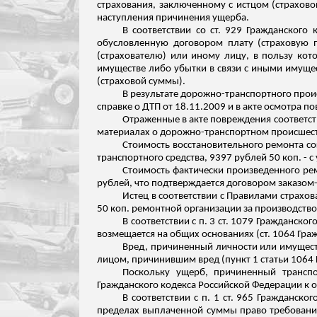
страхования, заключенному с истцом (страхово
наступления причинения ущерба.
В соответствии со ст. 929 Гражданского
обусловленную договором плату (страховую п
(страхователю) или иному лицу, в пользу кот
имуществе либо убытки в связи с иными имущ
(страховой суммы).
В результате дорожно-транспортного про
справке о ДТП от 18.11.2009 и в акте осмотра 
Отраженные в акте повреждения соответст
материалах о дорожно-транспортном происшес
Стоимость восстановительного ремонта со
транспортного средства, 9397 рублей 50 коп. - с
Стоимость фактически произведенного ре
рублей, что подтверждается договором заказом
Истец в соответствии с Правилами страхо
50 коп
.
р
емонтной организации за производств
В соответствии с п. 3 ст. 1079 Гражданск
возмещается на общих основаниях (ст. 1064 Гра
Вред, причиненный личности или имущест
лицом, причинившим вред (пункт 1 статьи 1064 
Поскольку ущерб, причиненный транспо
Гражданского кодекса Российской Федерации к о
В соответствии с п. 1 ст. 965 Гражданск
пределах выплаченной суммы право требования,