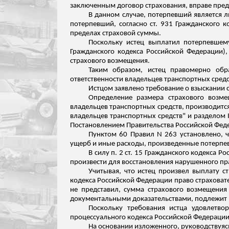
заключенным договор страхования, вправе пред
В данном случае, потерпевший является л
потерпевший, согласно ст. 931 Гражданского 
пределах страховой суммы.
Поскольку истец выплатил потерпевшему
Гражданского кодекса Российской Федерации),
страхового возмещения.
Таким образом, истец правомерно обр
ответственности владельцев транспортных средс
Истцом заявлено требование о взыскании с
Определение размера страхового возме
владельцев транспортных средств, производится 
владельцев транспортных средств" и разделом 
Постановлением Правительства Российской Феде
Пунктом 60 Правил N 263 установлено, 
ущерб и иные расходы, произведенные потерпе
В силу п. 2 ст. 15 Гражданского кодекса 
произвести для восстановления нарушенного пра
Учитывая, что истец произвел выплату с
кодекса Российской Федерации право страховате
не представил, сумма страхового возмещени
документальными
доказательствами, подлежит в
Поскольку требования истца удовлетво
процессуального кодекса Российской Федерации
На основании изложенного, руководствуясь 