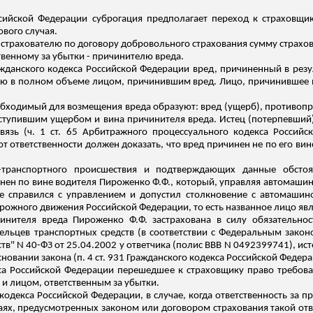
ссийской Федерации суброгация предполагает переход к страховщик
ового случая.
 страхователю по договору добровольного страхования сумму страхов
твенному за убытки -
причинителю
вреда.
9 Гражданского кодекса Российской Федерации вред, причиненный в р
ю в полном объеме лицом, причинившим вред. Лицо, причинившее в
обходимый для возмещения вреда образуют: вред (ущерб), противоп
аступившим ущербом и вина
причинителя
вреда. Истец (потерпевший
язь (ч. 1 ст. 65 Арбитражного процессуального кодекса Российск
 ответственности должен доказать, что вред причинен не по его вине 
-транспортного происшествия и подтверждающих данные обстоят
инен по вине водителя Пироженко Ф.Ф., который, управляя автомаши
не справился с управлением и допустил столкновение с автомаши
рожного движения Российской Федерации, то есть названное лицо явл
инителя
вреда Пироженко Ф.Ф. застрахована в силу обязательнос
дельцев транспортных средств (в соответствии с Федеральным зако
тв" N 40-ФЗ от 25.04.2002 у ответчика (полис ВВВ N 0492399741), и
сновании
закона (п. 4 ст. 931 Гражданского кодекса Российской Федера
екса Российской Федерации перешедшее к страховщику право требов
и лицом, ответственным за убытки.
о кодекса Российской Федерации, в случае, когда ответственность за п
чаях, предусмотренных законом или договором страхования такой отве