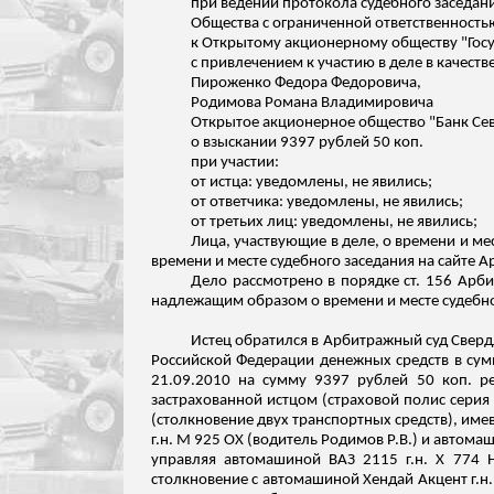
при ведении протокола судебного заседан
Общества с ограниченной ответственность
к Открытому акционерному обществу "Госу
с привлечением к участию в деле в качест
Пироженко Федора Федоровича,
Родимова Романа Владимировича
Открытое акционерное общество "Банк Сев
о взыскании 9397 рублей 50 коп.
при участии:
от истца:
уведомлены
, не явились;
от ответчика:
уведомлены
, не явились;
от третьих лиц:
уведомлены
, не явились;
Лица, участвующие в деле, о времени и м
времени и месте судебного заседания на сайте А
Дело рассмотрено в порядке ст. 156 Арби
надлежащим образом о времени и месте судебно
Истец обратился в Арбитражный суд Свердл
Российской Федерации денежных средств в сум
21.09.2010 на сумму 9397 рублей 50 коп. р
застрахованной истцом (страховой полис серия 
(столкновение двух транспортных средств), имев
г.н
. М 925 ОХ (водитель Родимов Р.В.) и автом
управляя автомашиной ВАЗ 2115
г.н
. Х 774 
столкновение с автомашиной Хендай Акцент
г.н