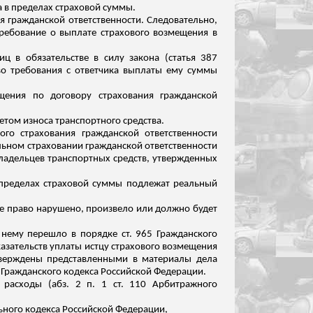
 в пределах страховой суммы.
я гражданской ответственности. Следовательно,
требование о выплате страхового возмещения в
ц в обязательстве в силу закона (статья 387
аво требования с ответчика выплаты ему суммы
щения по договору страхования гражданской
етом износа транспортного средства.
го страхования гражданской ответственности
тельном страховании гражданской ответственности
владельцев транспортных средств, утвержденных
 пределах страховой суммы подлежат реальный
чье право нарушено, произвело или должно будет
 нему перешло в порядке ст. 965 Гражданского
казательств уплаты истцу страхового возмещения
тверждены представленными в материалы дела
65 Гражданского кодекса Российской Федерации.
 расходы (
абз
. 2 п. 1 ст. 110 Арбитражного
ального кодекса Российской Федерации,