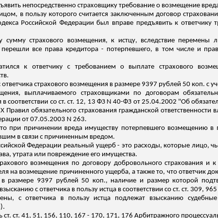
ъявить непосредственно страховщику требование о возмещение вреда
ицом, в пользу которого считается заключенным договор страховани
кодекса Российской Федерации был вправе предъявить к ответчику 
 сумму страхового возмещения, к истцу, вследствие перемены ли
 перешли все права кредитора - потерпевшего, в том числе и пр
атился к ответчику с требованием о выплате страхового возме
тв.
 ответчика страхового возмещения в размере 9397 рублей 50 коп
.
с
уч
щения, выплачиваемого страховщиками по договорам обязательно
в соответствии со ст. ст. 12, 13 ФЗ N 40-ФЗ от 25.04.2002 "Об обяза
IX Правил обязательного страхования гражданской ответственности 
рации от 07.05.2003 N 263.
что при причинении вреда имуществу потерпевшего возмещению в
вшим в связи с причиненным вредом.
Российской Федерации реальный ущерб - это расходы, которые лицо, 
ва, утрата или повреждение его имущества.
трахового возмещения по договору добровольного страхования и к
ля на возмещение причиненного ущерба, а также то, что ответчик до
я в размере 9397 рублей 50 коп., наличие и размер которой под
зысканию с ответчика в пользу истца в соответствии со ст. ст. 309, 9
рены, с ответчика в пользу истца подлежат взысканию судебные
).
ст. ст. 41, 51, 156, 110, 167 - 170, 171, 176 Арбитражного процессу