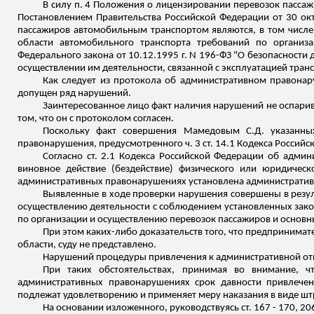
В силу п. 4 Положения о лицензировании перевозок пасса
Постановлением Правительства Российской Федерации от 30 ок
пассажиров автомобильным транспортом являются, в том числ
области автомобильного транспорта требований по организ
Федерального закона от 10.12.1995 г. N 196-ФЗ "О безопасност
осуществлении им деятельности, связанной с эксплуатацией тран
Как следует из протокола об административном правонар
допущен ряд нарушений.
Заинтересованное лицо факт наличия нарушений не оспарив
том, что он с протоколом согласен.
Поскольку факт совершения Мамедовым С.Д. указанных
правонарушения, предусмотренного ч. 3 ст. 14.1 Кодекса Росси
Согласно ст. 2.1 Кодекса Российской Федерации об адм
виновное действие (бездействие) физического или юридичес
административных правонарушениях установлена административн
Выявленные в ходе проверки нарушения совершены в резул
осуществлению деятельности с соблюдением установленных зак
по организации и осуществлению перевозок пассажиров и основны
При этом каких-либо доказательств того, что предпринима
области, суду не представлено.
Нарушений процедуры привлечения к административной отв
При таких обстоятельствах, принимая во внимание, ч
административных правонарушениях срок давности привлечени
подлежат удовлетворению и применяет меру наказания в виде штр
На основании изложенного, руководствуясь ст. 167 - 170, 