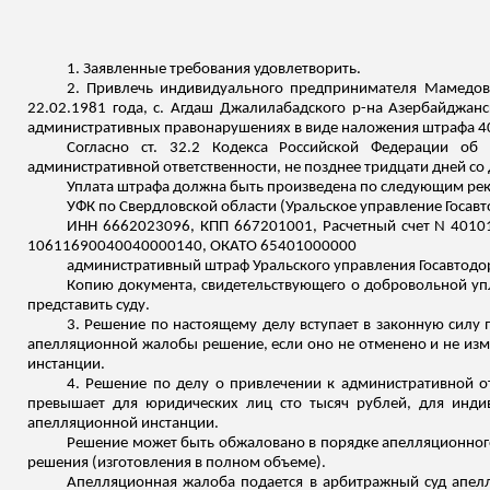
1. Заявленные требования удовлетворить.
2. Привлечь индивидуального предпринимателя Мамедо
22.02.1981 года, с.
Агдаш
Джалилабадского
р-на Азербайджанск
административных правонарушениях в виде наложения штрафа 40
Согласно ст. 32.2 Кодекса Российской Федерации о
административной ответственности, не позднее тридцати дней со 
Уплата штрафа должна быть произведена по следующим рек
УФК по Свердловской области (Уральское управление
Госав
ИНН 6662023096, КПП 667201001, Расчетный счет N 40101
10611690040040000140, ОКАТО 65401000000
административный штраф Уральского управления
Госавтодо
Копию документа, свидетельствующего о добровольной уп
представить суду.
3. Решение по настоящему делу вступает в законную силу 
апелляционной жалобы решение, если оно не отменено и не изме
инстанции.
4. Решение по делу о привлечении к административной о
превышает для юридических лиц сто тысяч рублей, для инди
апелляционной инстанции.
Решение может быть обжаловано в порядке апелляционного
решения (изготовления в полном объеме).
Апелляционная жалоба подается в арбитражный суд апел