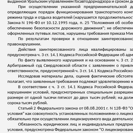
выданной Уральским управлением
Госавтодорнадзора
и сроком де
При осуществлении указанной предпринимательской д
определяющих порядок функционирования транспортного компл
режима труда и отдыха водителей (нарушается продолжительност
Закона N 196-ФЗ от 10.12.1995 года, п. 25 "Положения об особ
обеспечению безопасности дорожного движения"; не обеспечен
оформленных путевых листов, нарушены требования приказа Минис
По результатам проверки в отношении заинтересованн
правонарушении.
Действия заинтересованного лица квалифицированы за
предусмотрена ч. 3 ст. 14.1 Кодекса Российской Федерации об а
По факту выявленного нарушения и на основании ч. 3 ст.
Арбитражный суд Свердловской области с заявлением о прив
ответственности, предусмотренной ч. 3 ст. 14.1 Кодекса Россий
Исследовав материалы дела, оценив фактические обстояте
полагает, что заявленные требования подлежат удовлетворению 
В соответствии с ч. 3 ст. 14.1 Кодекса Российской Фед
нарушением условий, предусмотренных специальным разрешени
размере от одной тысячи пятисот до двух тысяч рублей; на долж
сорока тысяч рублей.
Статьей 2 Федерального закона от 08.08.2001 г. N 128-ФЗ
условия" как совокупность установленных положениями о лицен
обязательно при осуществлении лицензируемого вида деятельнос
Обязанность юридических лиц и индивидуальных предприн
условия, предусмотрена Федеральным законом "О лицензировании