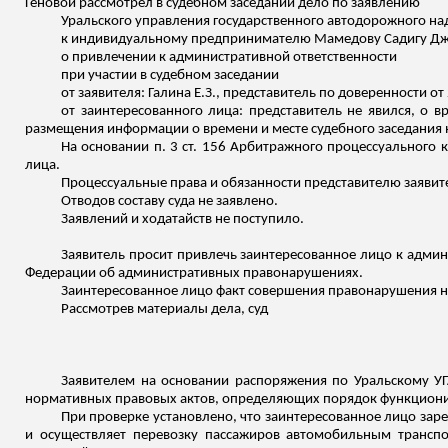
Геновой
рассмотрел в судебном заседании дело по заявлению
Уральского управления государственного автодорожного над
к индивидуальному предпринимателю Мамедову
Садигу
Дж
о привлечении к административной ответственности
при участии в судебном заседании
от заявителя: Галина Е.З., представитель по доверенности от
от заинтересованного лица: представитель не явился, о 
размещения информации о времени и месте судебного заседания н
На основании п. 3 ст. 156 Арбитражного процессуального 
лица.
Процессуальные права и обязанности представителю заявит
Отводов составу суда не заявлено.
Заявлений и ходатайств не поступило.
Заявитель просит привлечь заинтересованное лицо к админи
Федерации об административных правонарушениях.
Заинтересованное лицо факт совершения правонарушения н
Рассмотрев материалы дела, суд
Заявителем на основании распоряжения по Уральскому У
нормативных правовых актов, определяющих порядок функционир
При проверке установлено, что заинтересованное лицо зар
и осуществляет перевозку пассажиров автомобильным трансп