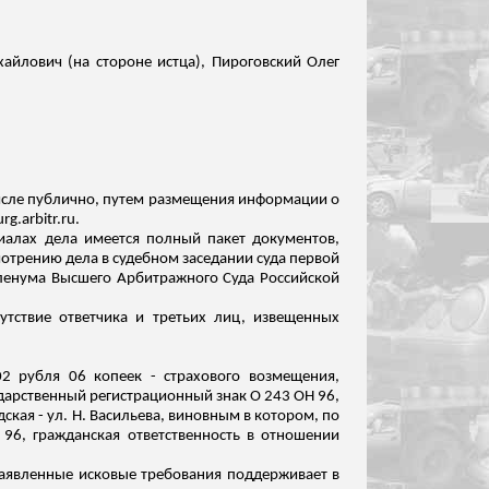
айлович (на стороне истца),
Пироговский
Олег
числе публично, путем размещения информации о
.arbitr.ru.
риалах дела имеется полный пакет документов,
отрению дела в судебном заседании суда первой
 Пленума Высшего Арбитражного Суда Российской
утствие ответчика и третьих лиц, извещенных
2 рубля 06 копеек - страхового возмещения,
ударственный регистрационный знак
О
243 ОН 96,
ская - ул. Н. Васильева, виновным в котором, по
96, гражданская ответственность в отношении
о заявленные исковые требования поддерживает в