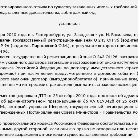
 мотивированного отзыва по существу заявленных исковых требований 
редставленные доказательства, арбитражный суд
установил:
бря 2010 года в г. Екатеринбурге, ул. Заводская - ул. Н. Васильев
аген, государственный регистрационный знак О 243 ОН 96 (водит
АР 96 (водитель
Пироговский
О.М.), в результате которого причине
Н 96.
аген, государственный регистрационный знак
О
243 ОН 96, застрахо
ям указанного договора автомашина застрахована от риска наступле
 кодекса Российской Федерации по договору имущественного страхо
ремию) при наступлении предусмотренного в договоре события (с
орого заключен договор (выгодоприобретателю), причиненные всле
ественными интересами
страхователя (выплатить страховое возмеще
ументов (справка о ДТП от 25 октября 2010 года, протокол об адми
у об административном правонарушении 66 АА 0193428 от 25 октяб
М., который, управляя Шевроле, государственный регистрационны
вержденных Постановлением Совета Министров - Правительства Ро
ного процессуального кодекса Российской Федерации обстоятельства, н
нными другой стороной, если они ею прямо не оспорены или несогла
ленные возражения относительно существа заявленных требований.