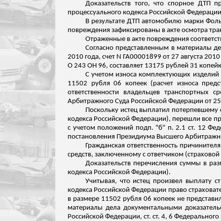
Доказательств того, что спорное ДТП 
процессуального кодекса Российской Федерации
В результате ДТП автомобилю марки Фоль
повреждения зафиксированы в акте осмотра тран
Отраженные в акте повреждения соответст
Согласно представленным в материалы дел
2010 года, счет N ГА00001899 от 27 августа 20
О
243 ОН 96, составляет 13175 рублей 31 копей
С учетом износа комплектующих изделий (
11502 рубля 06 копеек (расчет износа предс
ответственности владельцев транспортных 
Арбитражного Суда Российской Федерации от 25
Поскольку истец выплатил потерпевшему су
кодекса Российской Федерации), перешли все пр
с учетом положений подп. "б" п. 2.1 ст. 12 Ф
постановления Президиума Высшего Арбитражног
Гражданская ответственность
причинителя
средств, заключенному с ответчиком (страховой
Доказательств перечисления суммы в раз
кодекса Российской Федерации).
Учитывая, что истец произвел выплату с
кодекса Российской Федерации право страховате
в размере 11502 рубля 06 копеек не представ
материалы дела документальными доказательст
Российской Федерации, ст. ст. 4, 6 Федеральног