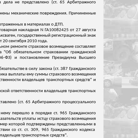
 дела не представлено (ст. 65 Арбитражного
нены механические повреждения. Причиненные
 отраженных в материалах о ДТП.
товарная накладная N ГА10082425 от 27 августа
ьксваген, государственный регистрационный знак
 20 сентября 2010 года.
льном ремонте страховое возмещение составляет
на "Об обязательном страховании гражданской
06-ФЗ) и постановление Президиума Высшего
зательстве в силу закона (ст. 387 Гражданского
етчика выплаты ему суммы страхового возмещения
ственности владельцев транспортных средств" и
нской ответственности владельцев транспортных
тавлено (ст. 65 Арбитражного процессуального
 нему перешло в порядке ст. 965 Гражданского
казательств уплаты истцу страхового возмещения
азмер которой подтверждены представленными в
вии со ст. ст. 309, 965 Гражданского кодекса
владельцев транспортных средств".