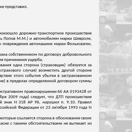
не представил.
а, произошло дорожно-транспортное происшествие
ель Попов М.М.) и автомобилем марки Шевроле,
ны повреждения автомашине марки Фольксваген
,
вана собственником по договору добровольного
ния причинения ущерба.
вания одна сторона (страховщик) обязуется за
трахового случая) возместить другой стороне
дствие этого события убытки в застрахованном
ние) в пределах определенной договором суммы
нистративном правонарушении 66 АА 0193428 от
ря 2009 года) следует, что ДТП происшествие
й знак Н 318 АР
96, нарушил п. 9.10. Правил
ссийской Федерации от 23 октября 1993 года N
а которые ссылается сторона в обоснование своих
сие с такими обстоятельствами не вытекает из