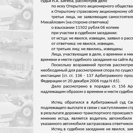
судьи Н.А.
Бигеба
, рассмотрев дело
по иску Открытого акционерного обществ
к Открытому страховому акционерному об
третьи лица, не заявляющие самостояте
Михайлович (на стороне ответчика)
о взыскании 11502 рубля 06 копеек
при участии в судебном заседании:
от истца: не явился,
извещен
, заявил о рас
от ответчика: не явился,
извещен
,
от третьих лиц: не явились,
извещены
Лица, участвующие в деле, о времени и м
времени и месте судебного заседания на сайте А
Поскольку возражений против рассмотрен
необходимый для рассмотрения спора по сущест
инстанции (ст. ст. 136 - 137 Арбитражного пр
Федерации от
20 декабря 2006 года N 65).
Дело рассмотрено в порядке ст. 156 Ар
надлежащим образом о времени и месте судебно
Истец обратился в Арбитражный суд Св
подлежащего выплате в связи с наступлением с
в результате дорожно-транспортного происшестви
мнению истца, является водитель автомобиля
указанного автомобиля застрахована ответчико
Истец в судебное заседание не явился, з