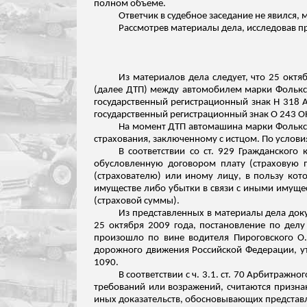
полном объеме.
Ответчик в судебное заседание не явился,
Рассмотрев материалы дела, исследовав п
Из материалов дела следует, что 25 октя
(далее ДТП) между автомобилем марки Фольксв
государственный регистрационный знак Н 318 
государственный регистрационный знак
О
243 О
На момент ДТП автомашина марки Фольксв
страхования, заключенному с истцом. По услови
В соответствии со ст. 929 Гражданского
обусловленную договором плату (страховую п
(страхователю) или иному лицу, в пользу кот
имуществе либо убытки в связи с иными имущ
(страховой суммы).
Из представленных в материалы дела док
25 октября 2009 года, постановление по дел
произошло по вине водителя
Пироговского
О.
дорожного движения Российской Федерации, ут
1090.
В соответствии с ч. 3.1. ст. 70 Арбитраж
требований или возражений, считаются призна
иных доказательств, обосновывающих представ