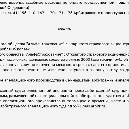
овлетворены, судебные расходы по оплате государственной пошли
кой Федерации).
 ст. ст. 41, 156, 110, 167 - 170, 171, 176 Арбитражного процессуал
решил:
ного общества "АльфаСтрахование" с Открытого страхового акционер
рубля 06 копеек.
ного общества "АльфаСтрахование" с Открытого страхового акционерн
и подаче иска, денежные средства в сумме 2000 (две тысячи) рублей 
в законную силу по истечении месячного срока со дня его принятия,
оно не отменено и не изменено, вступает в законную силу со д
е апелляционного производства в Семнадцатый арбитражный апелля
ражный суд апелляционной инстанции через арбитражный суд, пр
ы, размещенной на официальном сайте арбитражного суда в сети "Интер
е апелляционного производства информацию о времени, месте и р
арбитражного апелляционного суда http://17aas.arbitr.ru.