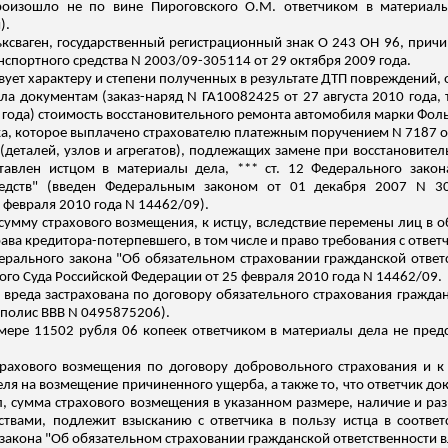
произошло не по вине
Пироговского
О.М. ответчиком в материалы
).
ксваген, государственный регистрационный знак
О
243 ОН 96, причи
спортного средства N 2003/09-305114 от 29 октября 2009 года.
вует характеру и степени полученных в результате ДТП повреждений,
а документам (заказ-наряд N ГА10082425 от 27 августа 2010 года, 
10 года) стоимость восстановительного ремонта автомобиля марки Фол
ка, которое выплачено страхователю платежным поручением N 7187 от
деталей, узлов и агрегатов), подлежащих замене при восстановите
тавлен истцом в материалы дела, *** ст. 12 Федерального зако
средств" (введен Федеральным законом от 01 декабря 2007 N 3
 февраля
2010 года N 14462/09).
мму страхового возмещения, к истцу, вследствие перемены лиц в обя
ава кредитора-потерпевшего, в том числе и право требования с отв
едерального закона "Об обязательном страховании гражданской ответ
о Суда Российской Федерации от 25 февраля 2010 года N 14462/09.
вреда застрахована по договору обязательного страхования гражда
 полис ВВВ N 0495875206).
мере 11502 рубля 06 копеек ответчиком в материалы дела не предс
трахового возмещения по договору добровольного страхования и к
ля на возмещение причиненного ущерба, а также то, что ответчик до
ил, сумма страхового возмещения в указанном размере, наличие и р
вами, подлежит взысканию с ответчика в пользу истца в соответст
о закона "Об обязательном страховании гражданской ответственности 