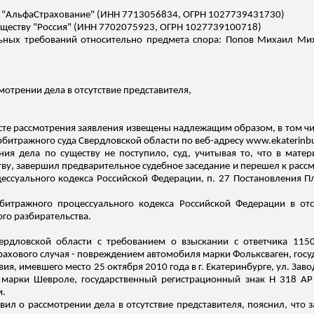
а "АльфаСтрахование" (ИНН 7713056834, ОГРН 1027739431730)
ществу "Россия" (ИНН 7702075923, ОГРН 1027739100718)
льных требований относительно предмета спора: Попов Михаил Мих
смотрении дела в отсутствие представителя,
есте рассмотрения заявления извещены надлежащим образом, в том 
рбитражного суда Свердловской области по веб-адресу www.ekaterinburg
ия дела по существу не поступило, суд, учитывая то, что в мате
ву, завершил предварительное судебное заседание и перешел к рассм
оцессуального кодекса Российской Федерации, п. 27 Постановления
битражного процессуального кодекса Российской Федерации в отс
го разбирательства.
ердловской области с требованием о взыскании с ответчика 1150
трахового случая - повреждением автомобиля марки Фольксваген, гос
я, имевшего место 25 октября 2010 года в г. Екатеринбурге, ул. Завод
 марки Шевроле, государственный регистрационный знак Н 318 АР 
м.
аявил о рассмотрении дела в отсутствие представителя, пояснил, чт