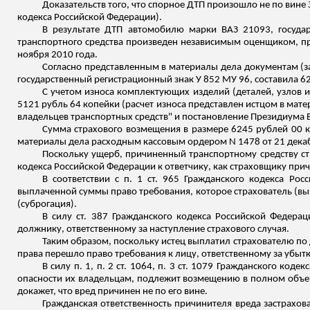
Доказательств того, что спорное ДТП произошло не по вине
кодекса Российской Федерации).
В результате ДТП автомобилю марки ВАЗ 21093, госуда
транспортного средства произведен независимым оценщиком, пр
ноября 2010 года.
Согласно представленным в материалы дела документам (за
государственный регистрационный знак
У
852 МУ 96, составила 6
С учетом износа комплектующих изделий (деталей, узлов и
5121 рубль 64 копейки (расчет износа представлен истцом в мате
владельцев транспортных средств" и постановление Президиума 
Сумма страхового возмещения в размере 6245 рублей 00 
материалы дела расходным кассовым ордером N 1478 от 21 декаб
Поскольку ущерб, причиненный транспортному средству стр
кодекса Российской Федерации к ответчику, как страховщику
прич
В соответствии с п. 1 ст. 965 Гражданского кодекса Ро
выплаченной суммы право требования, которое страхователь (выг
(суброгация).
В силу ст. 387 Гражданского кодекса Российской Федерац
должнику, ответственному за наступление страхового случая.
Таким образом, поскольку истец выплатил страхователю по 
права перешло право требования к лицу, ответственному за убытк
В силу п. 1, п. 2 ст. 1064, п. 3 ст. 1079 Гражданского к
опасности их владельцам, подлежит возмещению в полном объе
докажет, что вред причинен не по его вине.
Гражданская ответственность
причинителя
вреда застрахова