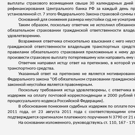
выплаты страхового возмещения свыше 30 календарных дней 
рефинансирования Центрального банка РФ за каждый день про
установленной ст. 7 этого
Федерального Закона страховой суммы 
Оснований для снижения размера неустойки суд не усматрив
Таким образом, поскольку ответчик не исполнил обязаннос
обязательном страховании гражданской ответственности владе
удовлетворению.
Возражения ответчика относительно взыскания с него неус
гражданской ответственности владельцев транспортных средс
правилами обязательного
страхования
приложенные к нему доку
произвести страховую выплату потерпевшему или направить ему 
Ответчик направил истцу ответ на претензию, в которой 
транспортного средства.
Указанный ответ на претензию не является мотивированн
Федерального закона "Об обязательном страховании гражданской
законной неустойки является правомерным.
Поскольку требования истца удовлетворены, с ответчика 
издержек на оплату почтовой корреспонденции и 2000 рублей 0
процессуального кодекса Российской Федерации).
В обоснование
понесения
судебных издержек по оплате поч
2011 года, от 23 августа 2011 года с соответствующими от
подтверждается оригиналом платежного поручения N 3790 от 21 
На основании изложенного, руководствуясь ст. 110, 167 - 