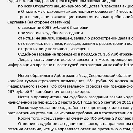
судьи Н.А.
Бигеба
, рассмотрел в судебном заседании дело
по иску Открытого акционерного общества "Страховая акци
к Открытому страховому акционерному обществу "Ингосст
третьи лица, не заявляющие самостоятельных требований 
Сергеевна (на стороне ответчика)
о взыскании 6089 рублей 63 копейки
при участии в судебном заседании
от истца: не явился,
извещен
, заявил о рассмотрении дела в 
от ответчика: не явился,
извещен
, заявил о рассмотрении дел
от третьих лиц: не явились,
извещены
.
Судебное заседание проведено в порядке ст. 156 Арбитражн
Лица, участвующие в деле, о времени и месте проведени
информации о времени и месте судебного заседания на сайте http:
Истец обратился в Арбитражный суд Свердловской области с
копейки сумма страхового возмещения, 281 рубль 69 копеек не
Федерального закона "Об обязательном страховании гражданско
287 рублей 94 копейки почтовых расходов.
Истец в предварительном судебном заседании заявил ходат
начисленной за период с 22 марта 2011 года по 26 сентября 2011 
Поскольку указанное ходатайство не противоречило закону
рассмотрению уточненные исковые требования в соответствии с ч
Кроме того, истец увеличил сумму до 406 рублей 29 копеек 
Ответчик в судебное заседание не явился, в направленном 
пояснил ответчик, истцу направлялся ответ на претензию о том