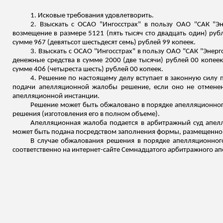
1. Исковые требования удовлетворить.
2.
Взыскать с ОСАО "Ингосстрах" в пользу ОАО "САК "
Эн
возмещение в размере 5121 (пять тысяч сто двадцать один) рубл
сумме 967 (девятьсот шестьдесят семь) рублей 99 копеек.
3. Взыскать с ОСАО "Ингосстрах" в пользу ОАО "САК "
Энерг
денежные средства в сумме 2000 (две тысячи) рублей 00 копее
сумме 406 (четыреста шесть) рублей 00 копеек.
4. Решение по настоящему делу вступает в законную силу п
подачи апелляционной жалобы решение, если оно не отменено
апелляционной инстанции.
Решение может быть обжаловано в порядке апелляционног
решения (изготовления его в полном объеме).
Апелляционная жалоба подается в арбитражный суд апел
может быть подана посредством заполнения формы, размещенной на
В случае обжалования решения в порядке апелляционног
соответственно на интернет-сайте Семнадцатого арбитражного апел