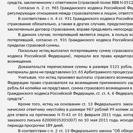
средств, заключенному с ответчиком (страховой полис ВВВ N 051
Согласно п. 2 ст. 965 Гражданского кодекса Российской 
регулирующих отношения между страхователем и лицом, ответст
В соответствии с п. 4 ст. 931 Гражданского кодекса Российс
страхование обязательно, а также в других случаях, предусмотре
заключенным договор страхования, вправе предъявить непосредс
В данном случае, потерпевший является лицом, в пользу к
потерпевший, согласно ст. 931 Гражданского кодекса Российск
пределах страховой суммы.
Поскольку истец выплатил потерпевшему сумму страхового в
кодекса Российской Федерации), перешли все права кредитор
возмещения.
Доказательств перечисления суммы в размере 5121 рубль 
материалы дела не представлено (ст. 65 Арбитражного процессуа
Учитывая, что истец произвел выплаты страхового возмеще
Федерации право страхователя на возмещение причиненного ущер
рубль 64 копейки не представил, сумма страхового возмещения в 
Гражданского кодекса Российской Федерации, ст. ст. 4, 6 Федер
средств".
Кроме того, истец на основании ст. 13 Федерального зако
начислил ответчику неустойку в размере 967 рублей 99 копеек за
для ответа на претензию N П-43 от 01 февраля 2011 года, кот
заказного письма 62000035201007) по 10 мая 2011 года, исход
периода просрочки 189 дней.
В соответствии с п. 2 ст. 13 Федерального закона "Об обя