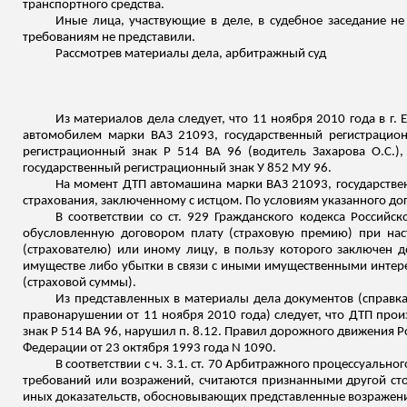
транспортного средства.
Иные лица, участвующие в деле, в судебное заседание н
требованиям не представили.
Рассмотрев материалы дела, арбитражный суд
Из материалов дела следует, что 11 ноября 2010 года в г
автомобилем марки ВАЗ 21093, государственный регистрацион
регистрационный знак
Р
514 ВА 96 (водитель Захарова О.С.),
государственный регистрационный знак
У
852 МУ 96.
На момент ДТП автомашина марки ВАЗ 21093, государстве
страхования, заключенному с истцом. По условиям указанного до
В соответствии со ст. 929 Гражданского кодекса Российс
обусловленную договором плату (страховую премию) при наст
(страхователю) или иному лицу, в пользу которого заключен 
имуществе либо убытки в связи с иными имущественными интер
(страховой суммы).
Из представленных в материалы дела документов (справка
правонарушении от 11 ноября 2010 года) следует, что ДТП прои
знак
Р
514 ВА 96, нарушил п. 8.12. Правил дорожного движения 
Федерации от 23 октября 1993 года N 1090.
В соответствии с ч. 3.1. ст. 70 Арбитражного процессуальн
требований или возражений, считаются признанными другой сто
иных доказательств, обосновывающих представленные возражени