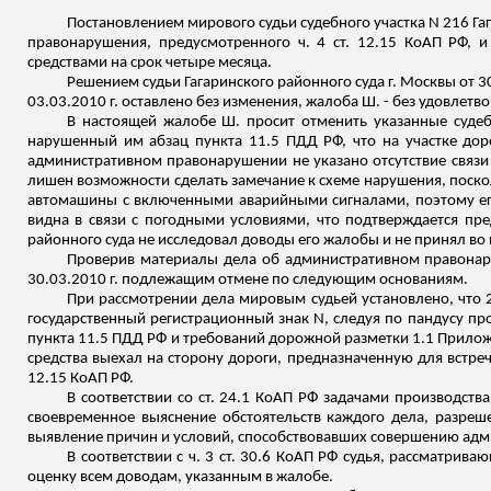
Постановлением мирового судьи судебного участка N 216 Га
правонарушения, предусмотренного ч. 4 ст. 12.15 КоАП РФ, 
средствами на срок четыре месяца.
Решением судьи Гагаринского районного суда г. Москвы от 30
03.03.2010 г. оставлено без изменения, жалоба Ш. - без удовлетв
В настоящей жалобе Ш. просит отменить указанные судеб
нарушенный им абзац пункта 11.5 ПДД РФ, что на участке дор
административном правонарушении не указано отсутствие связи
лишен возможности сделать замечание к схеме нарушения, поскол
автомашины с включенными аварийными сигналами, поэтому его
видна в связи с погодными условиями, что подтверждается пр
районного суда не исследовал доводы его жалобы и не принял во
Проверив материалы дела об административном правонару
30.03.2010 г. подлежащим отмене по следующим основаниям.
При рассмотрении дела мировым судьей установлено, что 2
государственный регистрационный знак N, следуя по пандусу про
пункта 11.5 ПДД РФ и требований дорожной разметки 1.1 Прилож
средства выехал на сторону дороги, предназначенную для встре
12.15 КоАП РФ.
В соответствии со ст. 24.1 КоАП РФ задачами производст
своевременное выяснение обстоятельств каждого дела, разреше
выявление причин и условий, способствовавших совершению ад
В соответствии с ч. 3 ст. 30.6 КоАП РФ судья, рассматри
оценку всем доводам, указанным в жалобе.