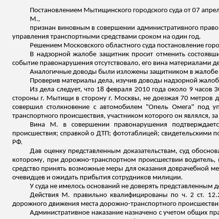
Постановлением
Мытищинского
городского суда от 07 апре
М.,
признан виновным в совершении административного правона
управления транспортными средствами сроком на один год.
Решением Московского областного суда постановление город
В надзорной жалобе защитник просит отменить состоявши
событие правонарушения отсутствовало, его вина материалами де
Аналогичные доводы были изложены защитником в жалобе н
Проверив материалы дела, изучив доводы надзорной жалобы
Из дела следует, что 18 февраля 2010 года около 9 часов
стороны г. Мытищи в сторону г. Москвы, не доезжая 70 метров 
совершил столкновение с автомобилем "Опель Омега" под уп
транспортного происшествия, участником которого он являлся, за
Вина М. в совершении правонарушения подтверждаетс
происшествия; справкой о ДТП;
фототаблицей
; свидетельскими п
РФ.
Дав оценку представленным доказательствам, суд обосно
которому, при дорожно-транспортном происшествии водитель, пр
средство принять возможные меры для оказания доврачебной м
очевидцев и ожидать
прибытия сотрудников милиции.
У суда не имелось оснований не доверять представленным д
Действия М. правильно квалифицированы по ч. 2 ст. 12
дорожного движения места дорожно-транспортного происшествия,
Административное наказание назначено с учетом общих прави