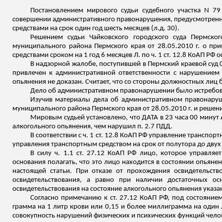
Постановлением мирового судьи судебного участка N 79
совершении административного правонарушения, предусмотренног
средствами на срок один год шесть месяцев (
л.д
. 30).
Решением судьи Чайковского городского суда Пермског
муниципального района Пермского края от 28.05.2010 г. о пр
средствами сроком на 1 год 6 месяцев Л. по ч. 1 ст. 12.8 КоАП РФ 
В надзорной жалобе, поступившей в Пермский краевой суд 08
привлечен к административной ответственности с нарушением 
опьянения не доказан. Считает, что со стороны должностных ли
Дело об административном правонарушении было истребовано
Изучив материалы дела об административном правонаруше
муниципального района Пермского края от 28.05.2010 г. и решения
Мировым судьей установлено, что ДАТА в 23 часа 00 минут
алкогольного опьянения, чем нарушил п. 2.7 ПДД.
В соответствии с ч. 1 ст. 12.8 КоАП РФ управление трансп
управления транспортным средством на срок от полутора до двух 
В силу ч. 1.1 ст. 27.12 КоАП РФ лицо, которое управля
основания полагать, что это лицо находится в состоянии опьяне
настоящей статьи. При отказе от прохождения освидетельств
освидетельствования, а равно при наличии достаточных ос
освидетельствования на состояние алкогольного опьянения указ
Согласно примечанию к ст. 27.12 КоАП РФ, под состояние
грамма на 1 литр крови или 0,15 и более миллиграмма на один 
совокупность нарушений физических и психических функций чело