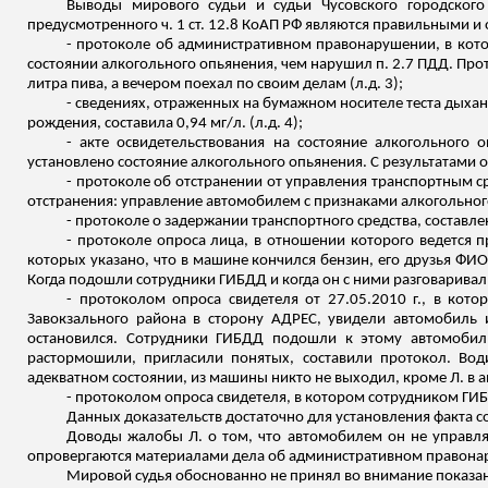
Выводы мирового судьи и судьи Чусовского городского
предусмотренного ч. 1 ст. 12.8 КоАП РФ являются правильными и
-
протоколе
об административном правонарушении, в котор
состоянии алкогольного опьянения, чем нарушил п. 2.7 ПДД. Прото
литра пива, а вечером поехал по своим делам (
л.д
. 3);
- сведениях, отраженных на бумажном носителе теста дыхан
рождения, составила 0,94 мг/л. (
л.д
. 4);
-
акте
освидетельствования на состояние алкогольного оп
установлено состояние алкогольного опьянения. С результатами о
-
протоколе
об отстранении от управления транспортным сре
отстранения: управление автомобилем с признаками алкогольного 
-
протоколе
о задержании транспортного средства, составлен
- протоколе опроса лица, в отношении которого ведется п
которых указано, что в машине кончился бензин, его друзья ФИ
Когда подошли сотрудники ГИБДД и когда он с ними разговаривал,
- протоколом опроса свидетеля от 27.05.2010 г., в ко
Завокзального
района в сторону АДРЕС, увидели автомобиль и
остановился. Сотрудники ГИБДД подошли к этому автомобилю
растормошили, пригласили понятых, составили протокол. Вод
адекватном состоянии, из машины никто не выходил, кроме Л. в 
- протоколом опроса свидетеля, в котором сотрудником Г
Данных доказательств достаточно для установления факта 
Доводы жалобы Л. о том, что автомобилем он не управля
опровергаются материалами дела об административном правона
Мировой судья обоснованно не принял во внимание показа