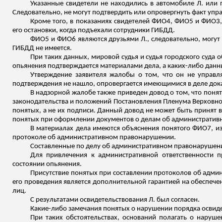
Указанные свидетели не находились в автомобиле Л. или 
Следовательно, не могут подтвердить или опровергнуть факт упр
Кроме того, в показаниях свидетелей ФИО
4
, ФИО5 и ФИО3,
его остановки, когда подъехали сотрудники ГИБДД.
ФИО5 и ФИО
6
являются друзьями Л., следовательно, могут
ГИБДД не имеется.
При таких данных, мировой судья и судья городского суда 
опьянения подтверждается материалами дела, а каких-либо данны
Утверждение заявителя жалобы о том, что он не управл
подтверждения не нашло, опровергается имеющимися в деле доказ
В надзорной жалобе также приведен довод о том, что понят
законодательства и положений Постановления Пленума Верховного 
понятых, а не их подписи. Данный довод не может быть принят 
понятых при оформлении документов о
делам
об административ
В материалах дела имеются объяснения понятого ФИО
7
, и
протоколе об административном правонарушении.
Составленные по делу об административном правонарушении
Для привлечения к административной ответственности п
состоянии опьянения.
Присутствие понятых при составлении протоколов об админ
его проведения является дополнительной гарантией на обеспече
лиц.
С результатами освидетельствования Л. был согласен.
Какие-либо замечания понятых о нарушении порядка освиде
При таких обстоятельствах, оснований полагать о наруш