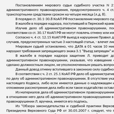
Постановлением мирового судьи судебного участка N 
административного правонарушения, предусмотренного ч. 4 ст
транспортными средствами сроком на четыре месяца (
л.д
. 8).
В порядке ст. 30.1-30.8 КоАП РФ постановление мирового с
В жалобе в порядке надзора, поступившей в Пермский краевой
Изучив дело об административном правонарушении, пос
соответствии со ст. 30.17 КоАП РФ не могут повлечь отмену или 
Согласно ч. 4 ст. 12.15 КоАП РФ выезд в нарушение Правил
случаев, предусмотренных частью 3 настоящей статьи, - влечет л
Мировым судьей установлено, что ДАТА в 01 часов 10 ми
нарушил требования запрещающего знака 3.1 "Въезд запрещен" и,
В жалобе в порядке надзора защитник Л. приводит д
административном правонарушении, указывая, что извещение
сделано должностным лицом, не уполномоченным решать вопрос
Данный довод отмену вступившего в законную силу судебног
В соответствии с ч. 2 ст. 25.1 КоАП РФ дело об администра
по делу об административном правонарушении. В отсутствие ука
настоящего Кодекса, либо если имеются данные о надлежащем и
отложении рассмотрения дела либо если такое ходатайство остав
Из материалов дела об административном правонарушении 
в отношении него дела об административном правонарушении в
правонарушении Л. вручена, имеется его подпись.
Из "Обзора законодательства и судебной практики Верхо
Президиума Верховного Суда РФ от 30.05.2007 г. следует, чт