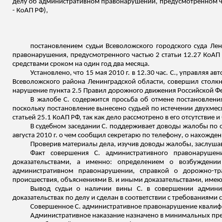
делу об административном правонарушении, предусмотренном ча
- КоАП РФ),
постановлением судьи Всеволожского городского суда Лен
правонарушения, предусмотренного частью 2 статьи 12.27 КоАП
средствами сроком на один год два месяца.
Установлено, что 15 мая 2010 г. в 12.30 час. С., управляя 
Всеволожского района Ленинградской области, совершил столкно
нарушение пункта 2.5 Правил дорожного движения Российской Фе
В жалобе С. содержится просьба об отмене постановления
поскольку постановление вынесено судьей по истечении двухмес
статьей 25.1 КоАП РФ, так как дело рассмотрено в его отсутствие 
В судебном заседании С. поддерживает доводы жалобы по ос
августа 2010 г. о чем сообщил секретарю по телефону, о нахожд
Проверив материалы дела, изучив доводы жалобы, заслуша
Факт совершения С. административного правонаруше
доказательствами, а именно: определением о возбуждении
административном правонарушении, справкой о дорожно-тр
происшествия, объяснениями В. и иными доказательствами, имеющ
Вывод судьи о наличии вины С. в совершении админис
доказательствах по делу и сделан в соответствии с требованиями с
Совершенное С. административное правонарушение квалифи
Административное наказание назначено в минимальных преде