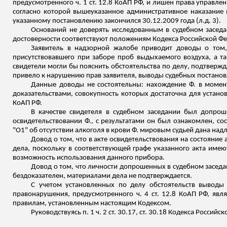
предусмотренного ч. 1 ст. 12.8 КоАП РФ, и лишен права управлен
согласно
которой
вышеуказанное административное наказание 
указанному постановлению закончился 30.12.2009 года (
л.д
. 3).
Оснований не доверять исследованным в судебном заседан
достоверности соответствуют положениям Кодекса Российской Ф
Заявитель в надзорной жалобе приводит доводы о том, 
присутствовавшего при заборе проб выдыхаемого воздуха, а т
свидетели могли бы пояснить обстоятельства по делу, подтверж
привело к нарушению прав заявителя, выводы судебных постанов
Данные доводы не состоятельны: нахождение Ф. в момен
доказательствами, совокупность которых достаточна для установ
КоАП РФ.
В качестве свидетеля в судебном заседании был допро
освидетельствовании Ф., с результатами он был ознакомлен, 
"О
1
" об отсутствии алкоголя в крови Ф. мировым судьей дана на
Довод о том, что в акте освидетельствования на состояние
дела, поскольку в соответствующей графе указанного акта име
возможность использования данного прибора.
Довод о том, что личности допрошенных в судебном заседа
бездоказателен, материалами дела не подтверждается.
С
учетом
установленных по делу обстоятельств выводы 
правонарушения, предусмотренного ч. 4 ст. 12.8 КоАП РФ, яв
правилам, установленным настоящим Кодексом.
Руководствуясь п. 1 ч. 2 ст. 30.17, ст. 30.18 Кодекса Росс