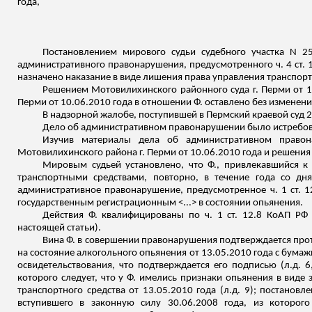
года,
Постановлением мирового судьи судебного участка N 2
административного правонарушения, предусмотренного ч. 4 ст. 
назначено наказание в виде лишения права управления транспортн
Решением Мотовилихинского районного суда г. Перми от 15
Перми от 10.06.2010 года в отношении Ф. оставлено без изменения
В надзорной жалобе, поступившей в Пермский краевой суд 26
Дело об административном правонарушении было истребован
Изучив материалы дела об административном правон
Мотовилихинского района г. Перми от 10.06.2010 года и решения
Мировым судьей установлено, что Ф., привлекавшийся к 
транспортными средствами, повторно, в течение года со дн
административное правонарушение, предусмотренное ч. 1 ст. 12.
государственным
регистрационным
<...> в состоянии опьянения.
Действия Ф. квалифицированы по ч. 1 ст. 12.8 КоАП РФ
настоящей статьи).
Вина Ф. в совершении правонарушения подтверждается про
на состояние алкогольного опьянения от 13.05.2010 года с бумаж
освидетельствования, что подтверждается его подписью (
л.д
. 
которого следует, что у Ф. имелись признаки опьянения в виде 
транспортного средства от 13.05.2010 года (
л.д
. 9);
постановле
вступившего в законную силу 30.06.2008 года, из которог