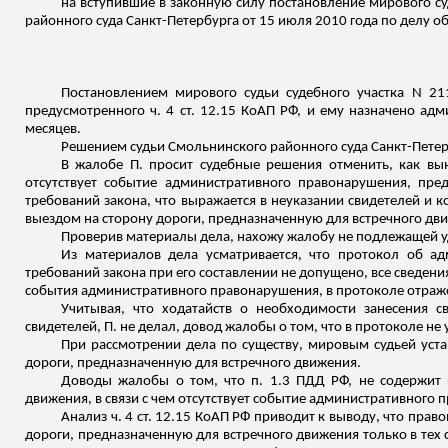
на вступившие в законную силу постановление мирового су
районного суда Санкт-Петербурга от 15 июля 2010 года по делу 
Постановлением мирового судьи судебного участка N 21
предусмотренного ч. 4 ст. 12.15 КоАП РФ, и ему назначено ад
месяцев.
Решением судьи
Смольнинского
районного суда Санкт-Петер
В жалобе П. просит судебные решения отменить, как вын
отсутствует событие административного правонарушения, пред
требований закона, что выражается в
неуказании
свидетелей и к
выездом на сторону дороги, предназначенную для встречного дв
Проверив материалы дела, нахожу жалобу не подлежащей 
Из материалов дела усматривается, что протокол об 
требований закона при его составлении не допущено, все сведен
события административного правонарушения, в протоколе отраж
Учитывая, что ходатайств о необходимости занесения
свидетелей, П. не делал, довод жалобы о том, что в протоколе не
При рассмотрении дела по существу, мировым судьей уста
дороги, предназначенную для встречного движения.
Доводы жалобы о том, что п. 1.3 ПДД РФ, не содержит к
движения, в
связи
с чем отсутствует событие административного 
Анализ ч. 4 ст. 12.15 КоАП РФ приводит к выводу, что пр
дороги, предназначенную для встречного движения только в тех 