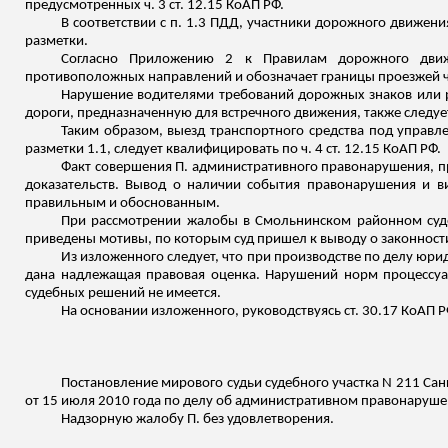
предусмотренных ч. 3 ст. 12.15 КоАП РФ.
В соответствии с п. 1.3 ПДД, участники дорожного движени
разметки.
Согласно Приложению 2 к Правилам дорожного движе
противоположных направлений и обозначает границы проезжей ча
Нарушение водителями требований дорожных знаков или ра
дороги, предназначенную для встречного движения, также следует
Таким образом, выезд транспортного средства под управл
разметки 1.1, следует квалифицировать по ч. 4 ст. 12.15 КоАП РФ.
Факт совершения П. административного правонарушения, пр
доказательств. Вывод о наличии события правонарушения и ви
правильным и обоснованным.
При рассмотрении жалобы в
Смольнинском
районном суд
приведены мотивы, по которым суд пришел к выводу о законности 
Из изложенного следует, что при производстве по делу юр
дана надлежащая правовая оценка.
Нарушений норм процессуа
судебных решений не имеется.
На основании
изложенного
, руководствуясь ст. 30.17 КоАП 
Постановление мирового судьи судебного участка N 211 Сан
от 15 июля 2010 года по делу об административном правонарушени
Надзорную жалобу П. без удовлетворения.