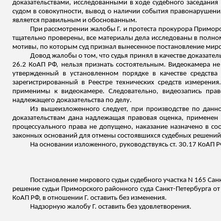
доказательствами, исследованными в ходе судебного заседани
судом в совокупности, вывод о наличии события правонарушения
является правильным и обоснованным.
При рассмотрении жалобы Г. и протеста прокурора Приморс
тщательно проверены, все материалы дела исследованы в полно
мотивы, по которым суд признал вынесенное постановление мир
Довод жалобы о том, что судья принял в качестве доказател
26.2 КоАП РФ, нельзя признать состоятельным. Видеокамера н
утвержденный в установленном порядке в качестве средств
зарегистрированный в Реестре технических средств измерения
применимы к видеокамере. Следовательно, видеозапись прав
надлежащего доказательства по делу.
Из вышеизложенного следует, при производстве по данн
доказательствам дана надлежащая правовая оценка, примене
процессуального права не допущено, наказание назначено в со
законных оснований для отмены состоявшихся судебных решений 
На основании
изложенного
, руководствуясь ст. 30.17 КоАП Р
Постановление мирового судьи судебного участка N 165 Сан
решение судьи Приморского районного суда Санкт-Петербурга от
КоАП РФ, в отношении Г. оставить без изменения.
Надзорную жалобу Г. оставить без удовлетворения.