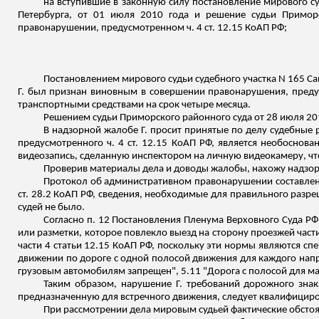
на вступившие в законную силу постановление мирового су
Петербурга, от 01 июля 2010 года и решение судьи Примор
правонарушении, предусмотренном ч. 4 ст. 12.15 КоАП РФ;
Постановлением мирового судьи судебного участка N 165 Са
Г. был признан виновным в совершении правонарушения, предус
транспортными средствами на срок четыре месяца.
Решением судьи Приморского районного суда от 28 июля 20
В надзорной жалобе Г. просит принятые по делу судебные 
предусмотренного ч. 4 ст. 12.15 КоАП РФ, является необоснова
видеозапись, сделанную инспектором на личную видеокамеру, что 
Проверив материалы дела и доводы жалобы, нахожу надзо
Протокол об административном правонарушении составле
ст. 28.2 КоАП РФ, сведения, необходимые для правильного разре
судей не было.
Согласно п. 12 Постановления Пленума Верховного Суда РФ 
или разметки, которое повлекло выезд на сторону проезжей част
части 4 статьи 12.15 КоАП РФ, поскольку эти нормы являются с
движении по дороге с одной полосой движения для каждого напр
грузовым автомобилям запрещен", 5.11 "Дорога с полосой для ма
Таким образом, нарушение Г. требований дорожного знак
предназначенную для встречного движения, следует квалифицирова
При рассмотрении дела мировым судьей фактические обсто