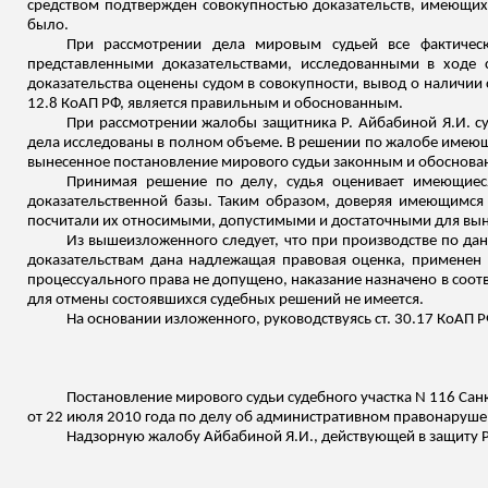
средством подтвержден совокупностью доказательств, имеющихс
было.
При рассмотрении дела мировым судьей все фактическ
представленными доказательствами, исследованными в ходе 
доказательства оценены судом в совокупности, вывод о наличии
12.8 КоАП РФ, является правильным и обоснованным.
При рассмотрении жалобы защитника Р.
Айбабиной
Я.И. с
дела исследованы в полном объеме. В решении по жалобе имеющ
вынесенное постановление мирового судьи законным и обоснов
Принимая решение по делу, судья оценивает имеющиеся
доказательственной базы. Таким образом, доверяя имеющимся 
посчитали их относимыми, допустимыми и достаточными для вын
Из вышеизложенного следует, что при производстве по д
доказательствам дана надлежащая правовая оценка, примене
процессуального права не допущено, наказание назначено в соотве
для отмены состоявшихся судебных решений не имеется.
На основании
изложенного
, руководствуясь ст. 30.17 КоАП Р
Постановление мирового судьи судебного участка N 116 Сан
от 22 июля 2010 года по делу об административном правонарушени
Надзорную жалобу
Айбабиной
Я.И., действующей в защиту Р