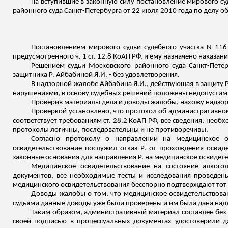
на вступившие в законную силу постановление мирового суд
районного суда Санкт-Петербурга от 22 июля 2010 года по делу 
Постановлением мирового судьи судебного участка N 116
предусмотренного ч. 1 ст. 12.8 КоАП РФ, и ему назначено наказа
Решением судьи Московского районного суда Санкт-Петер
защитника Р.
Айбабиной
Я.И. - без удовлетворения.
В надзорной жалобе
Айбабина
Я.И.,
действующая
в защиту 
нарушениями, в основу судебных решений положены недопустимы
Проверив материалы дела и доводы жалобы, нахожу надз
Проверкой установлено, что протокол об административн
соответствует требованиям ст. 28.2 КоАП РФ, все сведения, нео
протоколы логичны, последовательны и не противоречивы.
Согласно протоколу о направлении на медицинское о
освидетельствование послужил отказ Р. от прохождения освид
законные основания для направления Р. на медицинское освидете
Медицинское освидетельствование на состояние алког
документов, все необходимые тесты и исследования проведены
медицинского
освидетельствования
бесспорно подтверждают тот ф
Доводы жалобы о том, что медицинское освидетельствова
судьями данные доводы уже
были проверены и им была
дана над
Таким образом, административный материал составлен без 
своей подписью в процессуальных документах удостоверили д