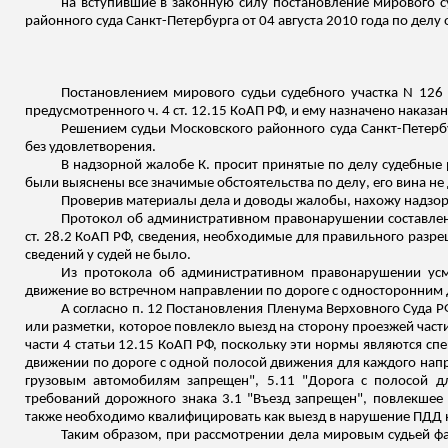
на вступившие в законную силу постановление мирового су
районного суда Санкт-Петербурга от 04 августа 2010 года по дел
Постановлением мирового судьи судебного участка N 126
предусмотренного ч. 4 ст. 12.15 КоАП РФ, и ему назначено наказ
Решением судьи Московского районного суда Санкт-Петербур
без удовлетворения.
В надзорной жалобе К. просит принятые по делу судебные 
были выяснены все значимые обстоятельства по делу, его вина не
Проверив материалы дела и доводы жалобы, нахожу надзо
Протокол об административном правонарушении составле
ст. 28.2 КоАП РФ, сведения, необходимые для правильного разр
сведений у судей не было.
Из протокола об административном правонарушении усма
движение во встречном направлении по дороге с односторонним
А согласно п. 12 Постановления Пленума Верховного Суда РФ
или разметки, которое повлекло выезд на сторону проезжей част
части 4 статьи 12.15 КоАП РФ, поскольку эти нормы являются с
движении по дороге с одной полосой движения для каждого напр
грузовым автомобилям запрещен", 5.11 "Дорога с полосой д
требований дорожного знака 3.1 "Въезд запрещен", повлекшее
также необходимо квалифицировать как выезд в нарушение ПДД н
Таким образом, при рассмотрении дела мировым судьей фа