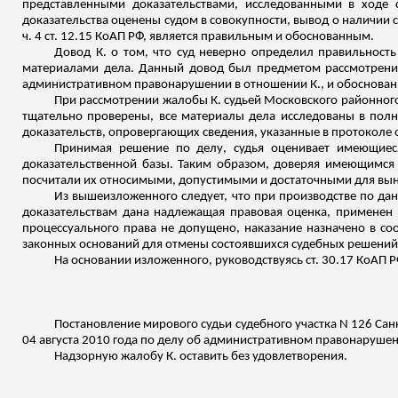
представленными доказательствами, исследованными в ходе 
доказательства оценены судом в совокупности, вывод о наличии
ч. 4 ст. 12.15 КоАП РФ, является правильным и обоснованным.
Довод К. о том, что суд неверно определил правильность
материалами дела. Данный довод был предметом рассмотрения
административном правонарушении в отношении К., и обоснован
При рассмотрении жалобы К. судьей Московского районного 
тщательно проверены, все материалы дела исследованы в полн
доказательств, опровергающих сведения, указанные в протокол
Принимая решение по делу, судья оценивает имеющиеся
доказательственной базы. Таким образом, доверяя имеющимся 
посчитали их относимыми, допустимыми и достаточными для вын
Из вышеизложенного следует, что при производстве по д
доказательствам дана надлежащая правовая оценка, примене
процессуального права не допущено, наказание назначено в со
законных оснований для отмены состоявшихся судебных решений 
На основании
изложенного
, руководствуясь ст. 30.17 КоАП Р
Постановление мирового судьи судебного участка N 126 Сан
04 августа 2010 года по делу об административном правонарушени
Надзорную жалобу К. оставить без удовлетворения.