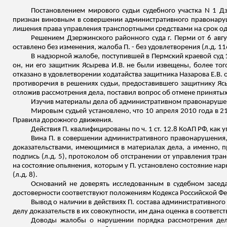
Постановлением мирового судьи судебного участка N 1 Д
признан виновным в совершении административного правонаруше
лишения права управления транспортными средствами на срок оди
Решением Дзержинского районного суда г. Перми от 6 авгу
оставлено без изменения, жалоба П. - без удовлетворения (
л.д
. 1
В надзорной жалобе, поступившей в Пермский краевой суд 1
он, ни его защитник
Ясырева
И.В. не были извещены, более тог
отказано в удовлетворении ходатайства защитника Назарова Е.В.
противоречия в решениях судьи, предоставившего защитнику
Яс
отложив рассмотрения дела, поставил вопрос об отмене приняты
Изучив материалы дела об административном правонарушен
Мировым судьей установлено, что 10 апреля 2010 года в 21
Правила дорожного движения.
Действия П. квалифицированы по ч. 1 ст. 12.8 КоАП РФ, как
Вина П. в совершении административного правонарушения,
доказательствами, имеющимися в материалах дела, а именно, п
подпись (
л.д
. 5), протоколом об отстранении от управления тра
на состояние опьянения, которым у П. установлено состояние нар
(
л.д
. 8).
Оснований не доверять исследованным в судебном заседан
достоверности соответствуют положениям Кодекса Российской Ф
Вывод о наличии в действиях П. состава административного
делу доказательств в их совокупности, им дана оценка в соответств
Доводы жалобы о нарушении порядка рассмотрения дел