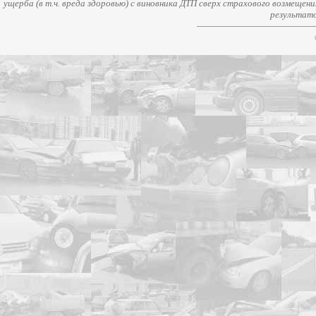
ущерба (в т.ч. вреда здоровью) с виновника ДТП сверх страхового возмещен
результато