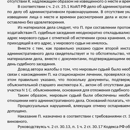
отсутствии К. надлежащим образом не извещенного о месте и вре
В соответствии с ч. 2 ст. 25.1 КоАП РФ дело об администра
по делу об административном правонарушении. В отсутствие у
извещении лица о месте и времени рассмотрения дела и если 
оставлено без удовлетворения.
Из материалов дела следует, что П. при составлении прот
ходатайствам П. судебные заседания неоднократно откладывались
адрес мирового судьи с отметкой об истечении срока хранения, 
приходящей в его адрес, у мирового судьи не имелось.
Вместе с тем, как правильно указано судом второй инс
административного дела свидетельствует и то обстоятельство, ч
материалами дела, вместе с документами, подтверждающими ее 
день судебного заседания.
Довод автора жалобы о том, что мировым судьей было необ
связи с нахождением П. на стационарном лечении, проверялся с
этом правильно указано, что поскольку документы, подтвер
объяснительной старшего инспектора Х., актом об отсутствии д
участка N 1 С. объяснениями, основания для отложения судебного
Таким образом, мировым судьей были обеспечены необхо
отношении него административного дела. Оснований полагать, что
Процессуальных нарушений, влекущих отмену оспариваем
допущено.
Наказание П. назначено в соответствии с требованиями ст.
виновного.
Руководствуясь ч. 2 ст. 30.13, п. 1 ч. 2 ст. 30.17 Кодекса 