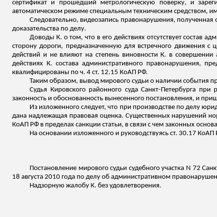
сертификат и прошедший метрологическую поверку, и зареги
автоматическом режиме специальным техническим средством, име
Следовательно, видеозапись правонарушения, полученная 
доказательства по делу.
Доводы К. о том, что в его действиях отсутствует состав а
сторону дороги, предназначенную для встречного движения с
действий и не влияют на степень виновности К. в совершении
действиях К. состава административного правонарушения, пре
квалифицированы по ч. 4 ст. 12.15 КоАП РФ.
Таким образом, вывод мирового судьи о наличии события п
Судья Кировского районного суда Санкт-Петербурга при
законность и обоснованность вынесенного постановления, и при
Из изложенного следует, что при производстве по делу юр
дана надлежащая правовая оценка.
Существенных нарушений норм
КоАП РФ в пределах санкции статьи, в
связи
с чем законных основ
На основании
изложенного
и руководствуясь ст. 30.17 КоАП 
Постановление мирового судьи судебного участка N 72 Санк
18 августа 2010 года по делу об административном правонарушени
Надзорную жалобу К. без удовлетворения.