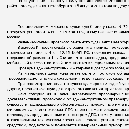
на вступившие в законную силу постановление мирового с
районного суда Санкт-Петербурга от 18 августа 2010 года по дел
Постановлением мирового судьи судебного участка N 72
предусмотренного ч. 4 ст. 12.15 КоАП РФ, и ему назначено адм
месяца.
Решением судьи Кировского районного суда Санкт-Петербург
В жалобе К. просит судебные решения отменить, производст
предусмотренного ч. 4 ст. 12.15 КоАП РФ, поскольку выехал
прерывистой разметки 1.1. Считает, что видеокадры, представл
мобильный телефон, который не относится к специальным технич
Проверив административный материал и доводы жалобы, 
Из материалов дела усматривается, что протокол об 
требования закона при его составлении не допущено, все сведен
При рассмотрении дела по существу, мировым судьей уста
дороги, предназначенную для встречного движения, при этом нар
Факт совершения К. административного правонарушени
доказательствами: протоколом об административном правонару
существу и подтвердившего обстоятельства, изложенные им в 
мировому судье инспектором ДПС, оцененными в совокупности 
видеокадры, представленные инспектором ДПС, не могут являтьс
к специальным техническим средствам, нельзя признать сост
средством, под которым понимается измерительный прибор, ут