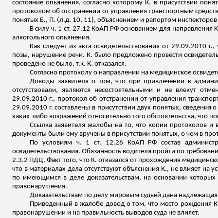
состояние опьянения, согласно которому К. в присутствии поня
протоколом об отстранении от управления транспортным
средств
понятых Б., П. (
л.д
. 10, 11), объяснением и рапортом инспекторов
В силу ч. 1 ст. 27.12 КоАП РФ основанием для направления К
алкогольного опьянения.
Как следует из акта освидетельствования от 29.09.2010 г.
позы, нарушение речи. К. было предложено провести освидетел
проведено не было, т.к. К. отказался.
Согласно протоколу о направлении на медицинское освидете
Доводы заявителя о том, что при привлечении к админи
отсутствовали, являются несостоятельными и не влекут отм
29.09.2010 г., протокол об отстранении от управления транспо
29.09.2010 г. составлены в присутствии двух понятых, сведения 
каких-либо возражений относительно того обстоятельства, что п
Ссылка заявителя жалобы на то, что копии протоколов и 
документы были ему вручены в присутствии понятых, о чем в про
По условиям ч. 1 ст. 12.26 КоАП РФ состав админист
освидетельствования. Обязанность водителя пройти по требован
2.3.2 ПДЦ. Факт того, что К. отказался от прохождения медицинс
что в материалах дела отсутствуют объяснения К., не влияет на 
по имеющимся в деле доказательствам, на основании которых 
правонарушения.
Доказательствам по делу мировым судьей дана надлежащая о
Приведенный в жалобе довод о том, что место рождения К.
правонарушении и на правильность выводов суда не влияет.