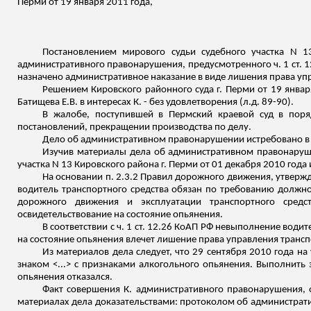
Перми от 19 января 2011 года,
Постановлением мирового судьи судебного участка N 
административного правонарушения, предусмотренного ч. 1 ст. 
назначено административное наказание в виде лишения права упр
Решением Кировского районного суда г. Перми от 19 январ
Батищева Е.В. в интересах К. - без удовлетворения (
л.д
. 89-90).
В жалобе, поступившей в Пермский краевой суд в поря
постановлений, прекращении производства по делу.
Дело об административном правонарушении истребовано в Пе
Изучив материалы дела об административном правонаруш
участка N 13 Кировского района г. Перми от 01 декабря 2010 года
На основании п. 2.3.2 Правил дорожного движения, утвержд
водитель транспортного средства обязан по требованию должно
дорожного движения и эксплуатации транспортного средст
освидетельствование на состояние опьянения.
В соответствии с ч. 1 ст. 12.26 КоАП РФ невыполнение во
на состояние опьянения влечет лишение права управления транспо
Из материалов дела следует, что 29 сентября 2010 года на
знаком <...> с признаками алкогольного опьянения. Выполнить
опьянения отказался.
Факт совершения К. административного правонарушения, о
материалах дела доказательствами: протоколом об администрат