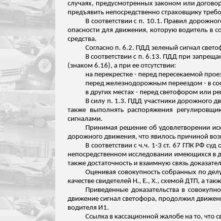
случаях, предусмотренных законом или договоро
предъявить непосредственно страховщику требо
В соответствии с п. 10.1. Правил дорожн
опасности для движения, которую водитель в 
средства.
Согласно п. 6.2. ПДД зеленый сигнал свет
В соответствии с п. 6.13. ПДД при запре
(знаком 6.16), а при ее отсутствии:
на перекрестке - перед пересекаемой прое
перед железнодорожным переездом - в соо
в других местах - перед светофором или 
В силу п. 1.3. ПДД участники дорожного д
также выполнять распоряжения регулировщи
сигналами.
Принимая решение об удовлетворении иск
дорожного движения, что явилось причиной воз
В соответствии с
ч.ч
. 1-3 ст. 67 ГПК РФ с
непосредственном исследовании имеющихся в дел
также достаточность и взаимную связь доказател
Оценивая совокупность собранных по делу
качестве свидетелей Н., Е., Х., схемой ДТП, а та
Приведенные доказательства в совокупно
движение сигнал светофора, продолжил движени
водителя И
1
.
Ссылка в кассационной жалобе на то, что с