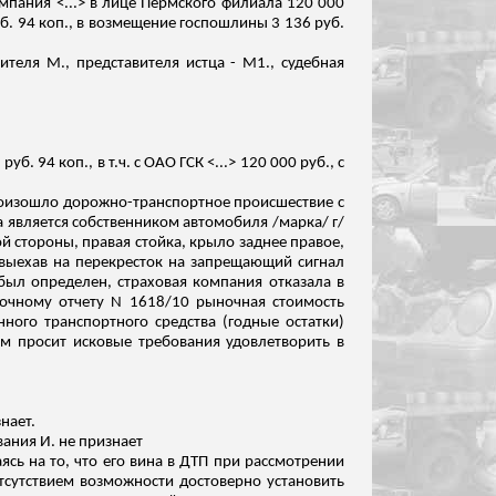
мпания <...> в лице Пермского филиала 120 000
. 94 коп., в возмещение госпошлины 3 136 руб.
вителя М., представителя истца - М
1
., судебная
 руб. 94 коп
.,
в
т.ч
. с ОАО ГСК <...> 120 000 руб., с
произошло дорожно-транспортное происшествие с
ца является собственником автомобиля /марка/ г/
й стороны, правая стойка, крыло заднее правое,
 выехав на
перекресток
на запрещающий сигнал
е был определен, страховая компания отказала в
ночному отчету N 1618/10 рыночная стоимость
ного транспортного средства (годные остатки)
чем просит исковые требования удовлетворить в
нает.
вания И. не признает
сь на то, что его вина в ДТП при рассмотрении
тсутствием возможности достоверно установить