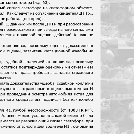
сигнал светофора (
л.д
. 63).
ный сигнал светофора на светофорном объекте,
ал.
Как следует из объяснений свидетеля ДТП Х.,
е работал (не горел).
ий К., данных им после ДТП и при рассмотрении
ед перекрестком и при выезде на него сигналами
менения правовой оценки действий К. как не
отклоняется, поскольку оценка доказатель
ств
дом оценки, заявитель кассационной жалобы не
, судебной коллегией отклоняется, поскольку
х остатков подтвержден оценочными отчетами N
ишает его права требовать выплаты страхового
ьства.
влять доказательства ущерба, судебной коллегий
результаты, отраженные в оценочных отчетах N
 При проведении осмотра автомобиля истца для
портного средства им подписан без каких-либо
ля И
1
. грубой неосторожности (ст. 1083 ГК РФ),
й А. невозможно установить, какой именно была
двигался на разрешающий сигнал светофора, при
аружению опасности для водителя И1., основания