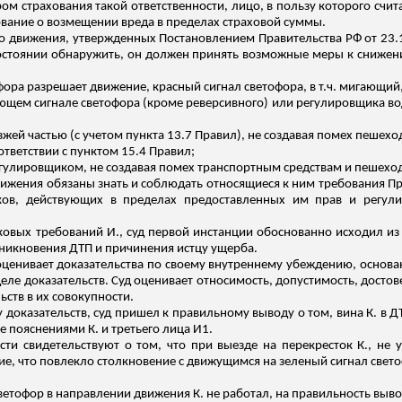
м страхования такой ответственности, лицо, в пользу которого счи
вание о возмещении вреда в пределах страховой суммы.
ого движения, утвержденных Постановлением Правительства РФ от 23.
состоянии обнаружить, он должен принять возможные меры к снижени
офора разрешает движение, красный сигнал светофора, в
т.ч
. мигающий
щающем сигнале светофора (кроме реверсивного) или регулировщика 
зжей частью (с учетом пункта 13.7 Правил), не создавая помех пешехо
тветствии с пунктом 15.4 Правил;
регулировщиком, не создавая помех транспортным средствам и пешех
вижения обязаны знать и соблюдать относящиеся к ним требования Пра
ков, действующих в пределах предоставленных им прав и регу
овых требований И., суд первой инстанции обоснованно исходил из 
никновения ДТП и причинения истцу ущерба.
уд оценивает доказательства по своему внутреннему убеждению, осно
е доказательств. Суд оценивает относимость, допустимость, достове
ьств в их совокупности.
 доказательств, суд пришел к правильному выводу о том, вина К. в
кже пояснениями К. и третьего лица И
1
.
сти свидетельствуют о том, что при выезде на перекресток К., не
е, что повлекло столкновение с движущимся на зеленый сигнал све
ветофор в направлении движения К. не работал, на правильность выво