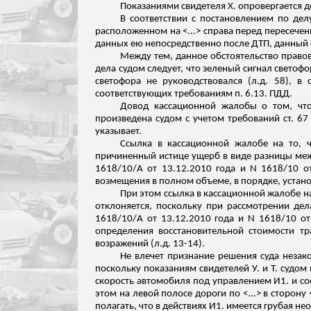
Показаниями свидетеля Х. опровергается до
В соответствии с постановлением по дел
расположенном на <...> справа перед пересечени
данных ею непосредственно после ДТП, данный с
Между тем, данное обстоятельство правов
дела судом следует, что зеленый сигнал светоф
светофора не руководствовался (
л.д
. 58), в
соответствующих требованиям п. 6.13. ПДД.
Довод кассационной жалобы о том, что
пр
оизведена судом с учетом требований ст. 6
указывает.
Ссылка в кассационной жалобе на то, ч
причиненный истице ущерб в виде разницы меж
1618/10
/А
от 13.12.2010 года и N 1618/10 от
возмещения в полном объеме, в порядке, устан
При этом ссылка в кассационной жалобе на
отклоняется, поскольку при рассмотрении дел
1618/10
/А
от 13.12.2010 года и N 1618/10 от
определения восстановительной стоимости тра
возражений (
л.д
. 13-14).
Не влечет признание решения суда незак
поскольку показаниям свидетелей У. и Т. судо
скорость автомобиля под управлением И1. и соо
этом на левой полосе дороги по <...> в сторон
полагать, что в действиях И1. имеется грубая не