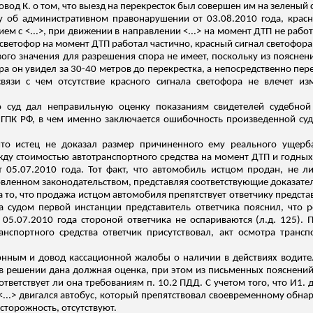
вод К. о том, что выезд на перекресток был совершен им на зеленый 
у об административном правонарушении от 03.08.2010 года, крас
ем с <...>, при движении в направлении <...> на момент ДТП не работ
ветофор на момент ДТП работал частично, красный сигнал светофора н
ого значения для разрешения спора не имеет, поскольку из пояснен
ора он увидел за 30-40 метров до перекрестка, а непосредственно пер
связи
с чем отсутствие красного сигнала светофора не влечет из
 суд дал неправильную оценку показаниям свидетелей судебной 
7 ГПК РФ, в чем именно заключается ошибочность произведенной су
то истец не доказал размер причиненного ему реального ущерба
ду стоимостью автотранспортного средства на момент ДТП и годны
 05.07.2010 года. Тот факт, что автомобиль истцом продан, не л
овленном законодательством, представляя соответствующие доказател
 то, что продажа истцом автомобиля препятствует ответчику предста
а судом первой инстанции представитель ответчика пояснил, что 
 05.07.2010 года стороной ответчика не оспариваются (
л.д
. 125).
нспортного средства ответчик присутствовал, акт осмотра транс
онным и довод кассационной жалобы о наличии в действиях водите
м в решении дана должная оценка, при этом из письменных пояснени
тветствует ли она требованиям п. 10.2 ПДД. С учетом того, что И
1
. 
у <...> двигался автобус, который препятствовал своевременному обн
осторожность, отсутствуют.