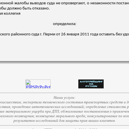
ционной жалобы выводов суда не опровергают, о незаконности постан
обы должно быть отказано.
ая коллегия
определила:
кого районного суда г. Перми от 26 января 2011 года оставить без уд
Наши услуги:
исшествия; экспертиза технического состояния транспортных средств и д
ствия; проведение автотехнических исследований; определение стоимости 
е материального ущерба при ДТП; обжалование постановления о привлечени
страхового возмещения; возмещение морального вреда; консультирование по во
результатов исследований для защиты прав наших клиентов.