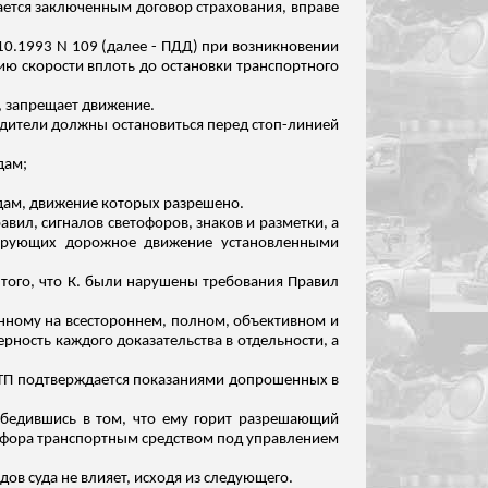
тается заключенным договор страхования, вправе
10.1993 N 109 (далее - ПДД) при возникновении
ю скорости вплоть до остановки транспортного
, запрещает движение.
водители должны остановиться перед
стоп-линией
дам;
одам, движение которых разрешено.
вил, сигналов светофоров, знаков и разметки, а
лирующих дорожное движение установленными
того, что К. были нарушены требования Правил
ванному на всестороннем, полном, объективном и
рность каждого доказательства в отдельности, а
 ДТП подтверждается показаниями допрошенных в
 убедившись в том, что ему горит разрешающий
тофора транспортным средством под управлением
дов суда не влияет, исходя из следующего.