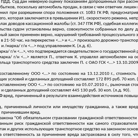
 ПДД. Суд дан неверную оценку показаниям допрошенных при рассмо
убытков, поскольку автомобиль продан, в
связи
с чем ответчик лишен 
енил при разрешении спора положения ст. 1083 ГК РФ, предусмат
го, которая заключается в превышении И
1
. скоростного режима, неп
лах доводов кассационной жалобы (ст. 347 ГПК РФ), судебная коллеги
льства судом
установлены
верно, совокупности собранных по делу д
ьный закон применен верно, нарушений требований процессуального 
в 21-50 час
.
н
а перекрестке <...> и <...> произошло дорожно-трансп
 и /марка/ г/н <...> под управлением К. (
л.д
. 6).
арка/
г
/н <...>, что подтверждается свидетельством о государственной 
/марка/
г
/н <...> является П., ответчик К. управлял автомобилем на
льца транспортного средства заключен П. с ОАО ГСК <...> 13.10.2009 
составленному ООО <...> по состоянию на 13.12.2010 г., стоимост
ающих условий и сделанных допущений составляет 172 895 руб. 70 коп
.
ставленному ООО <...> по состоянию на 05.07.2010 г., рыночная стои
 и сделанных допущений составляет 445 130 руб. 30 коп
.
(
л
.д
. 90).
а РФ вред, причиненный в результате взаимодействия источников повы
ред, причиненный личности или имуществу гражданина, а также вр
 причинившим вред.
го закона "Об обязательном страховании гражданской ответственност
ванным риск гражданской ответственности как самого страхователя
 так и других использующих транспортное средство на законном осно
гда ответственность за причинение вреда застрахована в силу того, ч