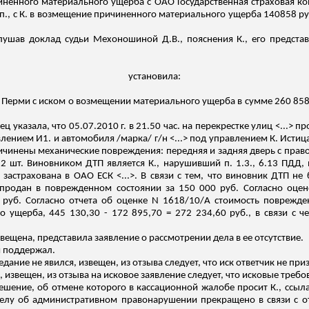
иненного материального ущерба с ОАО Государственная страховая ко
оп
.,
с К. в возмещение причиненного материального ущерба 140858 руб
слушав доклад судьи
Мехоношиной
Д.В., пояснения К., его предста
установила:
. Перми с иском о возмещении материального ущерба в сумме 260 858
 указала, что 05.07.2010 г. в 21.50 час
.
н
а перекрестке улиц <...> 
влением И1. и автомобиля /марка/ г/н <...> под управлением К. Исти
ричинены механические повреждения: передняя и задняя дверь с право
2 шт. Виновником ДТП является К., нарушивший п. 1.3., 6.13 ПДД,
 застрахована в ОАО ЕСК <...>. В связи с тем, что виновник ДТП н
продан в поврежденном состоянии за 150 000 руб. Согласно оце
0 руб. Согласно отчета об оценке N 1618/10
/А
стоимость поврежден
о ущерба, 445 130,30 - 172 895,70 = 272 234,60 руб., в связи с 
звещена, представила заявление о рассмотрении дела в ее отсутствие.
я поддержал.
едание не явился, извещен, из отзыва следует, что иск ответчик не приз
я, извещен, из отзыва на исковое заявление следует, что исковые требо
ение, об отмене которого в кассационной жалобе просит К., ссылая
делу об административном правонарушении прекращено в связи с о