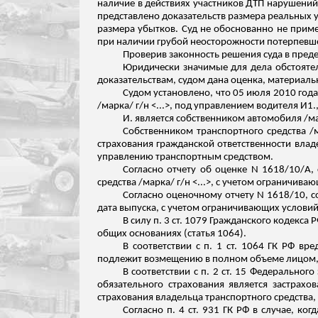
наличие в действиях участников ДТП нарушений
представлено доказательств размера реальных 
размера убытков. Суд не обоснованно не прим
при наличии грубой неосторожности потерпевше
Проверив законность решения суда в преде
Юридически значимые для дела обстояте
доказательствам, судом дана оценка, материал
Судом установлено, что 05 июля 2010 года 
/марка/ г/н <...>, под управлением водителя И1.,
И. является собственником автомобиля /м
Собственником транспортного средства 
страхования гражданской ответственности владе
управлению транспортным средством.
Согласно отчету об оценке N 1618/10/А, 
средства /марка/ г/н <...>, с учетом ограничив
Согласно оценочному отчету N 1618/10, со
дата выпуска, с учетом ограничивающих условий
В силу п. 3 ст. 1079 Гражданского кодекс
общих основаниях (статья 1064).
В соответствии с п. 1 ст. 1064 ГК РФ в
подлежит возмещению в полном объеме лицом,
В соответствии с п. 2 ст. 15 Федерально
обязательного страхования является застрахо
страхования владельца транспортного средства,
Согласно п. 4 ст. 931 ГК РФ в случае, ко