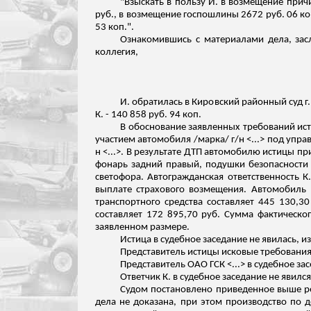
"Взыскать в пользу И. в возмещение прич
руб., в возмещение госпошлины 2672 руб. 06 к
53 коп.".
Ознакомившись с материалами дела, за
коллегия,
И. обратилась в Кировский районный суд г
К. - 140 858 руб. 94 коп.
В обоснование заявленных требований истец
участием автомобиля /марка/ г/н <...> под упра
н <...>. В результате ДТП автомобилю истицы п
фонарь задний правый, подушки безопасности 
светофора. Автогражданская ответственность К.
выплате страхового возмещения. Автомобиль 
транспортного средства составляет 445 130,3
составляет 172 895,70 руб. Сумма фактическог
заявленном
размере
.
Истица в судебное заседание не явилась, и
Представитель истицы исковые требовани
Представитель ОАО ГСК <...> в судебное зас
Ответчик К. в судебное заседание не явилс
Судом постановлено приведенное выше реш
дела не доказана, при этом производство по 