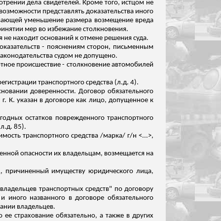
трении дела свидетелей. Кроме того, истцом не
возможности представлять доказательства иного
ривающей уменьшение размера возмещение вреда
ринятии мер во избежание столкновения.
я не находит оснований к отмене решения суда.
оказательств - пояснениям сторон, письменным
законодательства судом не допущено.
ортное происшествие - столкновение автомобилей
регистрации транспортного средства (
л.д
. 4).
 основании доверенности. Договор обязательного
г. К. указан в договоре как лицо, допущенное к
ь годных остатков поврежденного транспортного
(
л
.д
. 85).
мость транспортного средства /марка/ г/н <...>,
шенной опасности их владельцам, возмещается на
ед, причиненный имуществу юридического лица,
и владельцев транспортных средств" по договору
 и иного названного в договоре обязательного
вании владельцев.
то ее страхование обязательно, а также в других