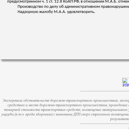
предусмотренном ч. 1 ст. 12.8 КоАП РФ, в отношении М.А.Б. отмен
Производство по делу об административном правонарушении п
Надзорную жалобу М.А.А. удовлетворить.
Экспертиза обстоятельств дорожно-транспортного происшествия; экспер
средствах и месте дорожно-транспортного происшествия; проведение 
товарной стоимости транспортных средств; возмещение материального у
ущерба (в т.ч. вреда здоровью) с виновника ДТП сверх страхового возмещен
результато