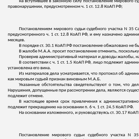
на вступившее в законную силу постановление мирового су
правонарушении, предусмотренном ч. 1 ст. 12.8 КоАП РФ;
Постановлением мирового судьи судебного участка N 35 С
предусмотренного ч. 1 ст. 12.8 КоАП РФ, и ему назначено админ
месяцев.
В порядке ст. 30.1 КоАП РФ постановление обжаловано не б
В жалобе М.А.А. просит постановление отменить, поскольку
Проверив административный материал и доводы жалобы, н
В соответствии с ч. 1 ст. 1.5 КоАП РФ, лицо подлежит адм
установлена его вина.
Из материалов дела усматривается, что протокол об адми
как мировым судьей признан виновным М.А.Б.
Указанные обстоятельства свидетельствуют о том, что де
Нарушения, допущенные при рассмотрении дела, являются сущест
подлежит отмене.
В настоящее время срок привлечения к административной
подлежит прекращению на основании п. 6 ч. 1 ст. 24.5 КоАП РФ.
На основании
изложенного
, и руководствуясь ст. 30.17 КоАП
Постановление мирового судьи судебного участка N 3