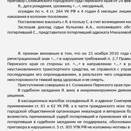
приговор Соликамского городского суда Пермского края от 24 фе
Я., дата рождения, уроженец <...>, несудимый,
осужден по ч. 4 ст. 264 УК РФ к 4 годам 6 месяцам лиш
наказания в колонии-поселении.
Постановлено взыскать с Я. в пользу С. в счет возмещения 
Заслушав доклад судьи
Кулькова
А.А., изложившего обс
потерпевшей С., представителя потерпевшей адвоката Михалевой 
Я. признан виновным в том, что он 21 ноября 2010 года
регистрационный знак <...> в нарушение требований п. 2.7 Прави
Пермского края со стороны ул. <...> в направлении <...> в
неустановленного транспортного средства, не справился с упр
последующим его опрокидыванием, в результате чего следовав
неосторожности тяжкий вред здоровью и ее смерть.
Преступление совершено в г. Соликамск Пермского края при
В судебном заседании Я. вину в инкриминируемом деянии
решения.
В кассационных жалобах осужденный Я. и адвокат Снигирев 
применением ст. 61 и 62 УК РФ, а в части гражданского иска п
городской общественной организации инвалидов и ветеранов бо
возместить причиненный ущерб потерпевшей и принесения ей изв
потерпевшая в судебном заседании не поддержала, обосновани
приговора в нарушение п. 5 ст. 305 УПК РФ не изложены мотивы