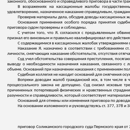
законного, обоснованного и справедливого приговора в части гра
В возражениях на кассационные жалобы государствен
удовлетворению, назначенное наказание справедливым, гражданск
Проверив материалы дела, обсудив доводы кассационных жа
Основания применения особого порядка принятия судебно
приговора судом проверены и соблюдены.
С учетом того, что Я. согласился с предъявленным обвин
признал его виновным и правильно квалифицировал его действия по
С содержащимися в кассационных жалобах утверждениями о н
Наказание Я. назначено в соответствии с требованиями ст
личности, смягчающих наказание обстоятельств, отсутствия отягча
Суд учел обстоятельства совершения преступления, посяга
выводу о необходимости назначения наказания, связанного с 
объеме. Оснований при назначении наказания с применением полож
Судебная коллегия не находит оснований для смягчения осу
Вопреки доводам жалоб гражданский иск, в том числе в 
процессуального закона не допущено. Суд снизил исковые тр
причиненных потерпевшей физических и нравственных страданий
разумности и справедливости, который соответствует материалам
Оснований для отмены или изменения приговора по довода
На основании изложенного и руководствуясь ст. 377, 378 и 
приговор Соликамского городского суда Пермского края от 