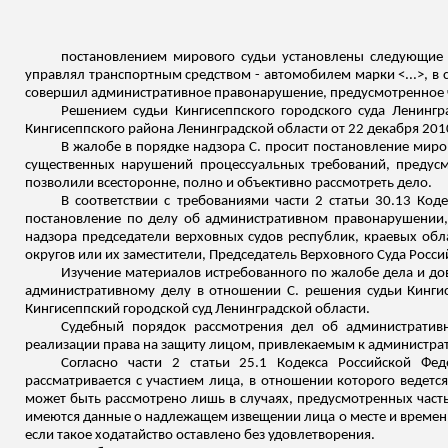
постановлением мирового судьи установлены следующие о
управлял транспортным средством - автомобилем марки <...>, в
совершил административное правонарушение, предусмотренное ч
Решением судьи
Кингисеппского
городского суда Ленингр
Кингисеппского
района Ленинградской области от 22 декабря 2010
В жалобе в порядке надзора С. просит постановление миро
существенных нарушений процессуальных требований, предус
позволили всесторонне, полно и объективно рассмотреть дело.
В соответствии с требованиями части 2 статьи 30.13 Ко
постановление по делу об административном правонарушении,
надзора председатели верховных судов республик, краевых обл
округов или их заместители, Председатель Верховного Суда Росси
Изучение материалов истребованного по жалобе дела и до
административному делу в отношении С. решения судьи
Кинги
Кингисеппский
городской суд Ленинградской области.
Судебный порядок рассмотрения дел об административ
реализации права на защиту лицом, привлекаемым к администрат
Согласно части 2 статьи 25.1 Кодекса Российской Ф
рассматривается с участием лица, в отношении которого ведет
может быть рассмотрено лишь в случаях, предусмотренных част
имеются данные о надлежащем извещении лица о месте и времени
если такое ходатайство оставлено без удовлетворения.