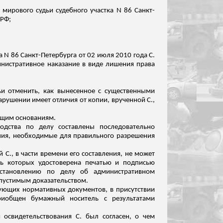
. мирового судьи судебного участка N 86 Санкт-
 РФ;
а N 86 Санкт-Петербурга от 02 июля 2010 года С.
инистративное наказание в виде лишения права
ьи отменить, как вынесенное с существенными
рушении имеет отличия от копии, врученной С.,
ющим основаниям.
одства по делу составлены последовательно
ния, необходимые для правильного разрешения
С., в части времени его составления, не может
ть которых удостоверена печатью и подписью
установлению по делу об административном
пустимым доказательством.
вующих нормативных документов, в присутствии
приобщен бумажный носитель с результатами
и освидетельствования С. был согласен, о чем