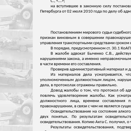
С., <...>;
на вступившее в законную силу постанов
Петербурга от 02 июля 2010 года по делу об ад
Постановлением мирового судьи судебного
признан виновным в совершении правонарушени
управления транспортными средствами сроком на
В порядке, предусмотренном ст. 30.1 КоАП
В жалобе адвокат Быченко С.В., действ
нарушениями закона, а именно неправомочным с
в части времени его составления.
Проверив административный материал и 
Из материалов дела усматривается, ч
уполномоченным должностным лицом, нарушени
дела, в протоколах отражены правильно.
Довод жалобы о том, что протокол об адм
повлечь удовлетворение жалобы. Как усматр
должностного лица, времени составления 
правонарушении, в
связи
с чем не является сущ
Освидетельствование на состояние алког
двух понятых. По результатам освидетельс
освидетельствования. Копию Акта С. получил, о 
Результаты освидетельствования, подтве