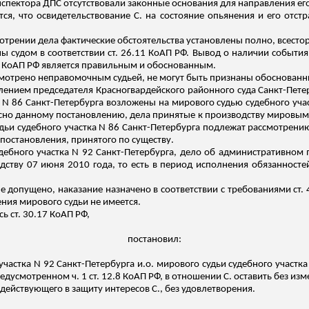
нспектора ДПС отсутствовали законные основания для направления ег
ся, что освидетельствование С. на состояние опьянения и его отс
мотрении дела фактические обстоятельства установлены полно, всесто
ы судом в соответствии ст. 26.11 КоАП РФ. Вывод о наличии событи
.8 КоАП РФ является правильным и обоснованным.
смотрено неправомочным судьей, не могут быть признаны обоснован
влением председателя Красногвардейского районного суда Санкт-Пете
 N 86 Санкт-Петербурга возложены на мирового судью судебного уча
асно данному постановлению, дела принятые к производству мировым 
дьи судебного участка N 86 Санкт-Петербурга подлежат рассмотрению
постановления, принятого по существу.
ебного участка N 92 Санкт-Петербурга, дело об административном 
ству 07 июня 2010 года, то есть в период исполнения обязанностей
 допущено, наказание назначено в соответствии с требованиями ст. 4
ния мирового судьи не имеется.
ь ст. 30.17 КоАП РФ,
постановил:
участка N 92 Санкт-Петербурга
и.о
. мирового судьи судебного участк
усмотренном ч. 1 ст. 12.8 КоАП РФ, в отношении С. оставить без изм
действующего в защиту интересов С., без удовлетворения.