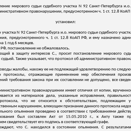
ление мирового судьи судебного участка N 92 Санкт-Петербурга
и.о
министративном правонарушении, предусмотренном ч. 1 ст. 12.8 КоАП
установил:
 участка N 92 Санкт-Петербурга
и.о
. мирового судьи судебного участк
я, предусмотренного ч. 1 ст. 12.8 КоАП РФ, и ему назначено адм
 1 год 6 месяцев.
 РФ, постановление не обжаловалось.
ующий в защиту интересов С., просит постановление мирового суд
удьей. Также указывает, что протокол об административном правона
доводы жалобы, нахожу
ее
не подлежащей удовлетворению по следу
то протоколы, отражающие применение мер обеспечения произв
й требования закона при их составлении не допущено, все сведе
инистративном правонарушении имеет отличия от копии, врученной 
ивается из материалов дела, указанные исправления, правильнос
протокола, что не относится к обстоятельствам, подлежащим 
ественным нарушением, влекущим признание данного протокола недо
ольного опьянения проведено в соответствии с требованиями дейст
твования был составлен Акт от 15.05.2010 г., к Акту также 
чем свидетельствует его подпись в соответствующей графе.
рждают, что С. находился в состоянии опьянения. С результатам