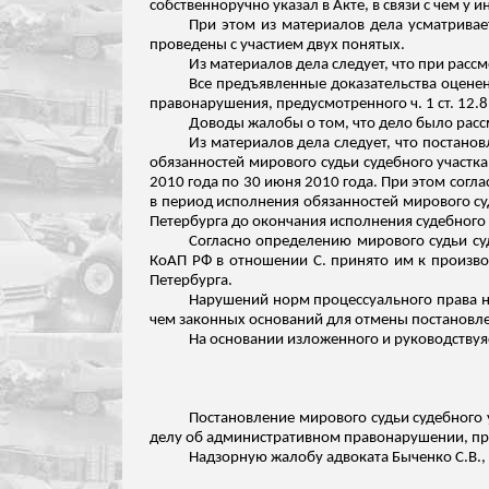
собственноручно указал в Акте, в
связи
с чем у и
При этом из материалов дела усматривает
проведены с участием двух понятых.
Из материалов дела следует, что при расс
Все предъявленные доказательства оценен
правонарушения, предусмотренного ч. 1 ст. 12
Доводы жалобы о том, что дело было рас
Из материалов дела следует, что постано
обязанностей мирового судьи судебного участка
2010 года по 30 июня 2010 года. При этом согл
в период исполнения обязанностей мирового су
Петербурга до окончания исполнения судебного 
Согласно определению мирового судьи суд
КоАП РФ в отношении С. принято им к производ
Петербурга.
Нарушений норм процессуального права не
чем законных оснований для отмены постановле
На основании
изложенного
и руководствуяс
Постановление мирового судьи судебного 
делу об административном правонарушении, пред
Надзорную жалобу адвоката Быченко С.В., 