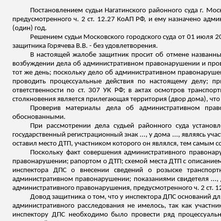
Постановлением судьи
Нагатинского
районного суда г. Мос
предусмотренного ч. 2 ст. 12.27 КоАП РФ, и ему назначено адм
(один) год.
Решением судьи Московского городского суда от 01 июля 20
защитника Горячева В.В. - без удовлетворения.
В настоящей жалобе защитник просит об отмене названных
возбуждении дела об административном правонарушении и прове
тот же день;
поскольку дело об административном правонарушени
проводить процессуальные действия по настоящему делу; пр
ответственности по ст. 307 УК РФ; в актах осмотров транспо
столкновения является прилегающая территория (двор дома), что 
Проверив материалы дела об административном пра
обоснованными.
При рассмотрении дела судьей районного суда установ
государственный регистрационный знак ..., у дома ..., являясь у
оставил место ДТП, участником которого он являлся, тем самым 
Поскольку факт совершения административного правонар
правонарушении; рапортом о ДТП; схемой места ДТП с описанием
инспектора ДПС о внесении сведений о розыске транспортн
административном правонарушении;
показаниями свидетеля ...,
административного правонарушения, предусмотренного ч. 2 ст. 1
Довод защитника о том, что у инспектора ДПС оснований 
административного расследования не имелось, так как участн
инспектору ДПС необходимо было провести ряд процессуальн