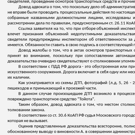
свидетелей, проведение
осмотров транспортных средств и прочие
Довод адвоката о том, что поскольку дело об администрати
не вправе были проводить процессуальные действия по настоящему
собранные названными должностными лицами, исследованы и 
рассмотрении дела по правилам, предусмотренным
ст. 26.11 КоА
Ссылка заявителя на то, что при отборе объяснений инспект
влечет признания объяснений недопустимыми доказательства
свидетели предупреждены инспектором об ответственности за 
имеется.
Обязанности ставить в свою подпись в соответствующей г
Довод жалобы о том, что в актах осмотров транспортных
принят во внимание, поскольку при сопоставлении автомаши
доказательства
очевидно свидетельствуют о столкновении упомя
В соответствии с ПДД РФ дорога - это обустроенная или п
искусственного сооружения. Дорога включает в себя одну или не
их наличии.
Как усматривается из схемы ДТП, фотографий (
л.д
. 5, 26 
пешеходов и примыкающий к проезжей части.
В данном случае произошедшее ДТП возникло в процессе 
повреждено транспортное средство "Тойота".
Таким образом, довод адвоката о том, что местом столкн
толковании закона.
В соответствии со ст. 30.6 КоАП РФ судья Московского гор
которая не вызывает.
Оценив представленные доказательства всесторонне, полно
обоснованному выводу о виновности А. в совершении администрат