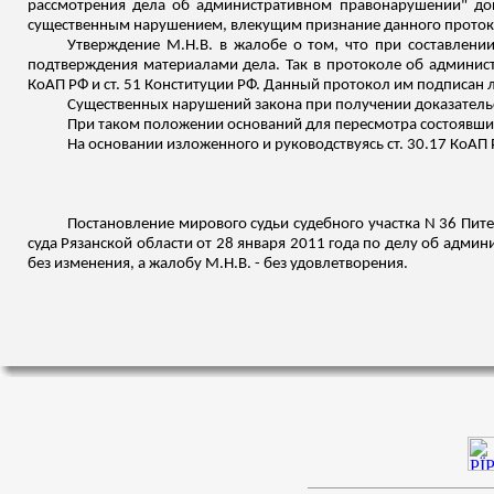
рассмотрения дела об административном правонарушении" допи
существенным нарушением, влекущим признание данного проток
Утверждение М.Н.В. в жалобе о том, что при составлени
подтверждения материалами дела. Так в протоколе об админист
КоАП РФ и ст. 51 Конституции РФ. Данный протокол им подписан 
Существенных нарушений закона при получении доказательст
При таком положении оснований для пересмотра состоявших
На основании
изложенного
и руководствуясь ст. 30.17 КоАП 
Постановление мирового судьи судебного участка N 36
Пите
суда Рязанской области от 28 января 2011 года по делу об адми
без изменения, а жалобу М.Н.В. - без удовлетворения.