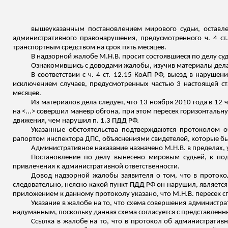
вышеуказанным постановлением мирового судьи, оставл
административного правонарушения, предусмотренного ч. 4 ст
транспортным средством на срок пять месяцев.
В надзорной жалобе М.Н.В. просит состоявшиеся по делу с
Ознакомившись с доводами жалобы, изучив материалы дел
В соответствии с ч. 4 ст. 12.15 КоАП РФ, выезд в наруше
исключением случаев, предусмотренных частью 3 настоящей ст
месяцев.
Из материалов дела следует, что 13 ноября 2010 года в 12 
на <...> совершил маневр обгона, при этом пересек горизонтал
движения, чем нарушил п. 1.3 ПДД РФ.
Указанные обстоятельства подтверждаются протоколом 
рапортом инспектора ДПС, объяснениями свидетелей, которые был
Административное наказание назначено М.Н.В. в пределах, ус
Постановление по делу вынесено мировым судьей, к подс
привлечения к административной ответственности.
Довод надзорной жалобы заявителя о том, что в проток
следовательно, неясно какой пункт ПДД РФ он нарушил, являетс
приложением к данному протоколу указано, что М.Н.В. пересек 
Указание в жалобе на то, что схема совершения админист
надуманным, поскольку данная схема согласуется с представленн
Ссылка в жалобе на то, что в протокол об администрати