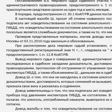
Постановлением
и.о
. мирового судьи судебного участка
административного правонарушения, предусмотренного ч. 1 ст
транспортными средствами сроком на один год и шесть месяцев.
В порядке, предусмотренном ст. 30.1 КоАП РФ данное пост
В настоящей жалобе Ш. просит об отмене названного пост
подписала акт освидетельствования на состояние алкогольного
ГИБДД, что освидетельствование на состояние алкогольного опья
поскольку является служебным документом, а также на то, что ми
Проверив представленные материалы, изучив доводы жа
Москвы от 03.11.2010 года законным и обоснованным.
При рассмотрении дела мировым судьей установлено, ч
государственный регистрационный знак N <...>, следовала на *
предусмотренное ч. 1 ст. 12.8 КоАП РФ.
Вывод мирового судьи о совершении Ш. административног
исследованных в судебном заседании доказательств, достовер
правонарушении, протоколом об отстранении от управления тра
инспектора ГИБДД, а также объяснениями Ш., данными ею в суде
Довод Ш. о том, что она не находилась в состоянии алког
доказательствами, достоверность которых сомнений не вызывает
признала свою вину и раскаялась в содеянном.
Довод заявительницы о том, что она подписала акт освидет
прибора под давлением инспекторов ГИБДД, не состоятелен. В 
полагая, что алкоголь, употребленный накануне, выветрился из 
согласна.
Довод жалобы о том, что освидетельствование на состоян