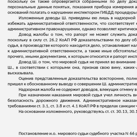
поскольку он также опровергается собранными по делу доказ
персональные данные понятых, показания прибора измерения а
оснований полагать о нарушении инспектором ГИБДД процедуры 
Изложенные доводы Ш. приведены ею лишь в надзорной ж
избежать административной ответственности, что соответствует
административном правонарушении, однако позволяет критически
Довод жалобы о том, что рапорт не может служить дока
поскольку в силу ст. 26.2 КоАП РФ доказательствами по делу
судья, в производстве которого находится дело, устанавливает 
к административной ответственности, а
также иные обстоятельс
прочего, иными документами, к которым относится и рапорт ин
Довод Ш. о том, что мировой судья не принял во внимание
Ш., в соответствии с которыми она, признав свою вину, каки
высказывала.
Оценив представленные доказательства всесторонне, полно
пришел к обоснованному выводу о совершении Ш. административн
Надзорная жалоба не содержит доводов, влекущих отмену 
При назначении наказания мировой судья учел личность в
безопасность дорожного движения. Административное наказа
требованиями ст. 3.1, ст. 3.8 и ст. 4.1 КоАП РФ в пределах санкци
На основании изложенного, руководствуясь ст. ст. 30.13, 3
Постановление
и.о
. мирового судьи судебного участка N 66