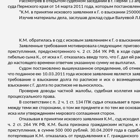
Рассмотрев в открытом судебном заседании в г. Перми 13 а
суда Пермского края от 14 марта 2011 года, которым постановлен
"К.М. в принятии искового заявления к Г. о взыскании 2500
Изучив материалы дела, заслушав доклад судьи
Валуевой
Л.
К.М. обратилась в суд с исковым заявлением к Г. о взыскан
Заявленные требования мотивировала следующим: пригов
преступления, предусмотренного ч. 2 ст. 264 УК РФ, в ходе су
гибелью сына К., от иска к Г. отказалась ввиду того, что Г. дал ей 
до настоящего времени ответчик указанную сумму не выплатил.
Судом постановлено вышеуказанное определение, об отмене
что поданное ею 10.03.2011 года исковое заявление является за
требование о взыскании долга по расписке и иск о возмещени
взыскании с Г. долга по расписке не выносилось.
Проверив доводы частной жалобы, судебная коллегия н
процессуального права.
В соответствии с п. 2 ч. 1 ст. 134 ГПК судья отказывает в 
между теми же сторонами, о том же предмете и по тем же основан
иска или утверждением мирового
соглашения сторон.
Отказывая в принятии искового заявления К.М., суд исходи
ч. 2 ст. 264 УК РФ, К.М. была признана гражданским истцом, к
преступления, в сумме 500 000 рублей. 30.04.2009 года в суде
потерпевшая К.М. отказалась от предъявления к Г. гражданского 