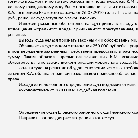
тому же предмету и по тем же основаниям не допускается, К.М.
данному гражданскому иску было прекращено в связи с отказом гр
К.А., решением
Еловского
райсуда от 26.07.2010 года с Г. в счет
в
руб., решение суда вступило в законную силу.
Изложив указанные обстоятельства, суд пришел к выводу о т
возмещения морального вреда, причиненного преступлением, в 
решение.
Выводы суда нельзя признать законными и обоснованными,
Обращаясь в суд с иском о взыскании 250 000 рублей с проц
в подтверждение заявленных требований предоставила расписк
сумму. Таким образом, предметом заявленных К.М. исковых
обязательства, а не взыскание компенсации морального вреда. Ис
Ссылка суда на решение об удовлетворении исковых требова
ее супруг К.А. обладают равной гражданской правоспособностью, 
права.
Исходя из изложенного определение суда подлежит
отмене.
Руководствуясь ст. 374 ГПК РФ, судебная коллегия
Определение судьи
Еловского
районного суда Пермского кра
Направить вопрос для рассмотрения в тот же суд.