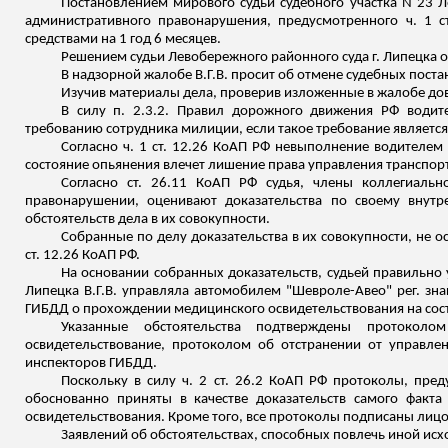
Постановлением мирового судьи судебного участка N 23 Л
административного правонарушения, предусмотренного ч. 1 
средствами на 1 год 6 месяцев.
Решением судьи Левобережного районного суда г. Липецка о
В надзорной жалобе В.Г.В. просит об отмене судебных поста
Изучив материалы дела, проверив изложенные в жалобе дов
В силу п. 2.3.2. Правил дорожного движения РФ водите
требованию сотрудника милиции, если такое требование являетс
Согласно ч. 1 ст. 12.26 КоАП РФ невыполнение водителе
состояние опьянения влечет лишение права управления транспорт
Согласно ст. 26.11 КоАП РФ судья, члены коллегиаль
правонарушении, оценивают доказательства по своему внут
обстоятельств дела в их совокупности.
Собранные по делу доказательства в их совокупности, не 
ст. 12.26 КоАП РФ.
На основании собранных доказательств, судьей правильно у
Липецка В.Г.В. управляла автомобилем "Шевроле-
Авео
" рег. зн
ГИБДД о прохождении медицинского освидетельствования на сос
Указанные обстоятельства подтверждены протокол
освидетельствование, протоколом об отстранении от управлен
инспекторов ГИБДД.
Поскольку в силу ч. 2 ст. 26.2 КоАП РФ
протоколы, пре
обоснованно приняты в качестве доказательств самого факта
освидетельствования. Кроме того, все протоколы подписаны лиц
Заявлений об обстоятельствах, способных повлечь иной исхо