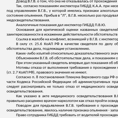
Довод В.Г.В. о том, что она не отказывалась от прохожден
Так, согласно показаниям инспектора ГИБДД К.А.А. при не
под управлением В.Г.В., у которой имелись признаки алкогольн
состояние опьянения. Прибыв в "Л", В.Г.В. несколько раз продува
медосвидетельствования
.
Аналогичные показания дал инспектор ГИБДД П.В.Ю.
Основания для критической оценки названных свидетелей
заинтересованности в искажении действительности обстоятельств д
Ссылка в жалобе на конфликт, возникший у В.Г.В. с инспект
В силу ст. 25.6 КоАП РФ в качестве свидетеля по делу
обстоятельства дела, подлежащие установлению.
Каких-либо изъятий относительно доказательственного знач
Объяснениям В.Г.В. об обстоятельствах дела, и показаниям
При этом указанный свидетель впервые дал показания об об
Мотивы отказа от выполнения требования о прохождении м
(ст. 2.7 КоАП РФ), правового значения не имеют.
Согласно п. 8 постановления Пленума Верховного суда РФ 
части Кодекса Российской Федерации об административных прав
следует рассматривать не только отказ от медицинского освид
освидетельствования.
Как указано в акте медицинского освидетельствования В.Г
правильно расценено врачом-наркологом как отказ
пройти
освид
Поводом для предъявления В.Г.В. требования о прохожде
освидетельствование, явилось наличие признака опьянения - запах
Право сотрудника ГИ
БДД тр
ебовать от водителей прохожден