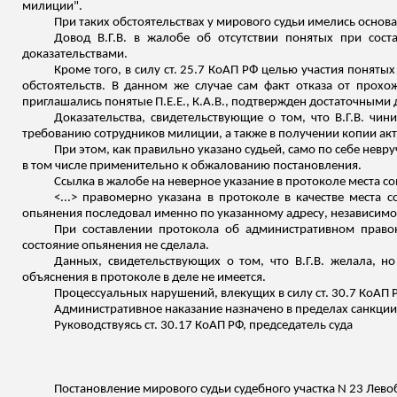
милиции".
При таких обстоятельствах у мирового судьи имелись основан
Довод В.Г.В. в жалобе об отсутствии понятых при сост
доказательствами.
Кроме того, в силу ст. 25.7 КоАП РФ целью участия понят
обстоятельств. В данном же случае сам факт отказа от прохо
приглашались понятые П.Е.Е., К.А.В., подтвержден достаточными 
Доказательства, свидетельствующие о том, что В.Г.В. чи
требованию сотрудников милиции, а также в получении копии акт
При этом, как правильно указано судьей, само по себе невр
в том числе применительно к обжалованию постановления.
Ссылка в жалобе на неверное указание в протоколе места с
<...> правомерно
указана
в протоколе в качестве места с
опьянения последовал именно по указанному адресу, независимо о
При составлении протокола об административном правон
состояние опьянения не сделала.
Данных, свидетельствующих о том, что В.Г.В. желала, н
объяснения в протоколе в деле не имеется.
Процессуальных нарушений, влекущих в силу ст. 30.7 КоАП 
Административное наказание назначено в пределах санкции ч
Руководствуясь ст. 30.17 КоАП РФ, председатель суда
Постановление мирового судьи судебного участка N 23 Лево