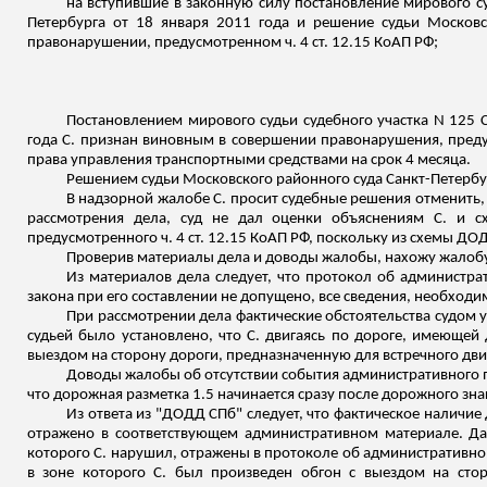
на вступившие в законную силу постановление мирового су
Петербурга от 18 января 2011 года и решение судьи Московс
правонарушении, предусмотренном ч. 4 ст. 12.15 КоАП РФ;
Постановлением мирового судьи судебного участка N 125 
года С. признан виновным в совершении правонарушения, предус
права управления транспортными средствами на срок 4 месяца.
Решением судьи Московского районного суда Санкт-Петербур
В надзорной жалобе С. просит судебные решения отменить,
рассмотрения дела, суд не дал оценки объяснениям С. и сх
предусмотренного ч. 4 ст. 12.15 КоАП РФ, поскольку из схемы ДОД
Проверив материалы дела и доводы жалобы, нахожу жалоб
Из материалов дела следует, что протокол об админист
закона при его составлении не допущено, все сведения, необход
При рассмотрении дела фактические обстоятельства судом 
судьей было установлено, что С. двигаясь по дороге, имеющей
выездом на сторону дороги, предназначенную для встречного дви
Доводы жалобы об отсутствии события административного п
что дорожная разметка 1.5 начинается сразу после дорожного зн
Из ответа из "ДОДД СПб" следует, что фактическое наличи
отражено в соответствующем административном материале. Да
которого С. нарушил, отражены в протоколе об административно
в зоне которого С. был произведен обгон с выездом на сто