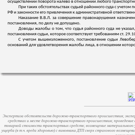
осуществлении поворота налево в отношении любого транспортно
При таких обстоятельствах судьей районного суда с учетом 
РФ и законности его привлечения к административной ответственно
Наказание В.В.Л. за совершение правонарушения назначе
постановления, по делу не допущено.
Доводы жалобы о том, что судья районного суда не указал
постановления судьи, которое соответствует требованиям ст. 29.1
С учетом вышеизложенного, постановление судьи Левобер
оснований для удовлетворения жалобы лица, в отношении которог
Экспертиза обстоятельств дорожно-транспортного происшествия; экспер
средствах и месте дорожно-транспортного происшествия; проведение 
товарной стоимости транспортных средств; возмещение материального у
ущерба (в т.ч. вреда здоровью) с виновника ДТП сверх страхового возмещен