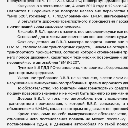
предусмотренного ч. 1 ст. 12.24 КоАП РФ, подвергнут администра
Как указано в постановлении, 4 июля 2010 года в 12 часов 
Патриотов г. Воронежа при повороте налево вне перекрестка
"БМВ-520",
госномер
<...>, под управлением Н.М.М. двигающемус
В результате дорожно-транспортного происшествия пассаж
причинивший вреда здоровью человека.
В жалобе В.В.Л. просит отменить постановление судьи как н
Оснований для отмены или изменения постановления судьи Л
Факт осуществления В.В.Л. маневра поворота налево вне 
Н.М.М., столкновение транспортных средств, - никем не оспари
транспортного происшествия, согласно которой столкновение т
него
полосе движения, характером технических повреждений авт
передней части автомобиля "БМВ-520".
Пунктом 8.8 ПДД РФ установлено, что водитель безрельсово
транспортным средствам.
Указанное требование В.В.Л. не выполнено, в
связи
с чем о
нарушение им вышеуказанного требования Правил дорожного дви
То обстоятельство, что водители иных транспортных средст
по делу правового значения и не может быть принято во внимани
Доводы В.В.Л. о том, что автомобиль под управление
транспортного происшествия, с которой В.В.Л. согласился, и
объяснениями Н.М.М., согласно которым он двигался по проезжей
Кроме того, само по себе вышеуказанное обстоятельство
отношении него постановления повлечь не может, поскольку
постановлении судьи, и движение автомобиля по такой поло