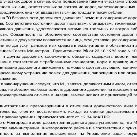
участках дорог в случае, если пользование такими участками угрож
жностных
лиц, ответственных за состояние дорог, железнодорожных
 юридических лиц - от двадцати тысяч до тридцати тысяч рублей.
акона "О безопасности дорожного движения" ремонт и содержание до
я. Соответствие состояния дорог правилам, стандартам, техниче
жного движения, удостоверяется актами контрольных осмотров ли
асти. Обязанность по обеспечению соответствия состояния дорог
мативным документам возлагается на лица, осуществляющие содержа
ний по допуску транспортных средств к эксплуатации и обязанности
ием Совета Министров - Правительства РФ от 23.10.1993 года N 10
в и других дорожных сооружений, обязаны: содержать дороги, 
янии в соответствии с требованиями стандартов, норм и правил; и
анизации дорожного движения с помощью соответствующих техниче
ременному устранению помех для движения, запрещению или огран
движения.
 правонарушении следует, что М., являясь должностным лицом, отве
, не обеспечила безопасность дорожного движения на проезжей части 
 дождеприемника от снега и наледи, замене неплотно прилегающей р
нистративном правонарушении в отношении должностного лица М.
ельства, счел их достаточными, исходя из оценки доказатель
ств 
о правонарушения, предусмотренного ст. 12.34 КоАП РФ.
него Новгорода в ходе рассмотрения данного дела установлено, что
ства администрации Нижегородского района и в соответствии с пунк
венность за выполнение возложенных на Управление задач; осущ