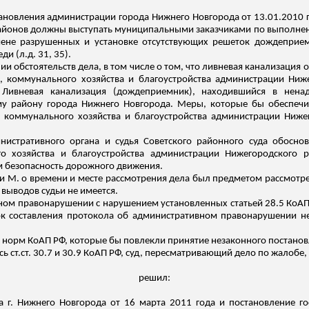
ановления администрации города Нижнего Новгорода от 13.01.2010 
районов должны выступать муниципальными заказчиками по выполнени
ене разрушенных и установке отсутствующих решеток
дождеприе
еди
(
л.д
. 31, 35).
бстоятельств дела, в том числе о том, что ливневая канализация окол
 коммунального хозяйства и благоустройства администрации Ниже
Ливневая канализация (дождеприемник), находившийся в ненад
у району города Нижнего Новгорода. Меры, которые бы обеспечи
коммунального хозяйства и благоустройства администрации Ниже
нистративного органа и судья Советского районного суда обосно
 хозяйства и благоустройства администрации Нижегородского р
м безопасность дорожного движения.
ии
М.
о времени и месте рассмотрения дела был предметом рассмотрен
выводов судьи не имеется.
ом правонарушении с нарушением установленных статьей 28.5 КоАП 
рок составления протокола об административном правонарушении н
норм КоАП РФ, которые бы повлекли принятие незаконного постанов
ясь
ст.ст
. 30.7 и 30.9 КоАП РФ, суд, пересматривающий дело по жалобе,
решил:
а г. Нижнего Новгорода от 16 марта 2011 года и постановление г