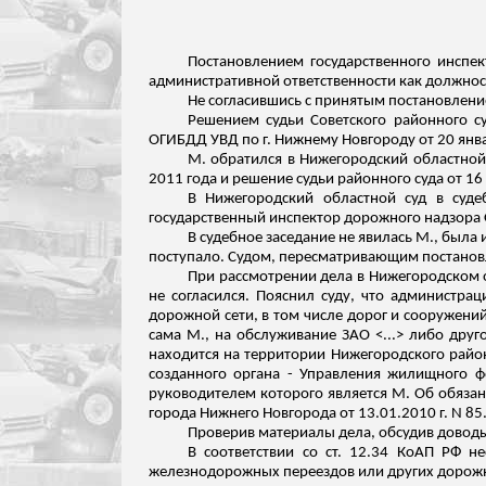
Постановлением государственного инспе
административной ответственности как должност
Не согласившись с принятым постановлени
Решением судьи Советского районного су
ОГИБДД УВД по г. Нижнему Новгороду от 20 январ
М. обратился в Нижегородский областной
2011 года и решение судьи районного суда от 16
В Нижегородский областной суд в суде
государственный инспектор дорожного надзора
В судебное заседание не явилась М., был
поступало. Судом, пересматривающим постановл
При рассмотрении дела в Нижегородском 
не согласился. Пояснил суду, что администра
дорожной сети, в том числе дорог и сооружени
сама М., на обслуживание ЗАО <...> либо друг
находится на территории Нижегородского райо
созданного органа - Управления жилищного ф
руководителем которого является М. Об обязан
города Нижнего Новгорода от 13.01.2010 г. N 85
Проверив материалы дела, обсудив довод
В соответствии со ст. 12.34 КоАП РФ 
железнодорожных переездов или других дорож