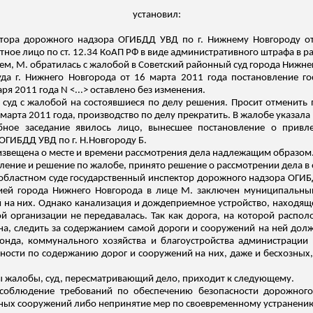
установил:
ктора дорожного надзора ОГИБДД УВД по г. Нижнему Новгороду от 
ное лицо по ст. 12.34 КоАП РФ в виде административного штрафа в р
ем, М. обратилась с жалобой в Советский районный суд города Нижне
да г. Нижнего Новгорода от 16 марта 2011 года постановление г
я 2011 года N <...> оставлено без изменения.
 суд с жалобой на состоявшиеся по делу решения. Просит отменить 
 марта 2011 года, производство по делу прекратить. В жалобе указала 
бное заседание явилось лицо, вынесшее постановление о привле
 ОГИБДД УВД по г.
Н.Новгороду
Б.
а извещена о месте и времени рассмотрения дела надлежащим образом
ение и решение по жалобе, принято решение о рассмотрении дела в 
областном суде государственный инспектор дорожного надзора ОГИБ
цией города Нижнего Новгорода в лице М. заключен муниципальны
й на них. Однако канализация и
дождеприемное
устройство, находящее
ой организации не передавалась.
Так как дорога, на которой распо
на, следить за содержанием самой дороги и сооружений на ней дол
онда, коммунального хозяйства и благоустройства администрации 
ности по содержанию дорог и сооружений на них, даже и бесхозных
.
ы жалобы, суд, пересматривающий дело, приходит к следующему.
несоблюдение требований по обеспечению безопасности дорожног
ных сооружений либо непринятие мер по своевременному устранени