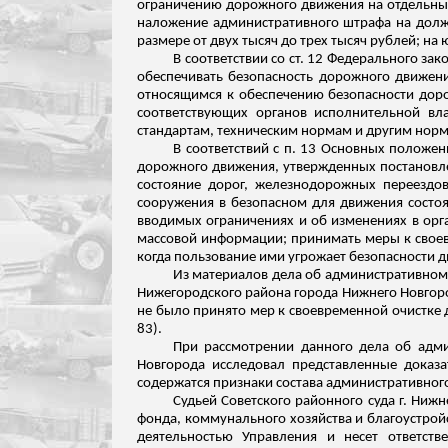
ограничению дорожного движения на отдельных 
наложение административного штрафа на дол
размере от двух тысяч до трех тысяч рублей; на
В соответствии со ст. 12 Федерального з
обеспечивать безопасность дорожного движени
относящимся к обеспечению безопасности доро
соответствующих органов исполнительной вл
стандартам, техническим нормам и другим нор
В соответствий с п. 13 Основных положе
дорожного движения, утвержденных постановлен
состояние дорог, железнодорожных переездо
сооружения в безопасном для движения
состо
вводимых ограничениях и об изменениях в орг
массовой информации; принимать меры к своев
когда пользование ими угрожает безопасности 
Из материалов дела об административном
Нижегородского района города Нижнего Новгорода
не было принято мер к своевременной очистке
83).
При рассмотрении данного дела об адми
Новгорода исследовал представленные доказат
содержатся признаки состава административног
Судьей Советского районного суда г. Ниж
фонда, коммунального хозяйства и благоустрой
деятельностью Управления и несет ответст