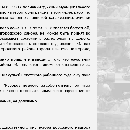
г. N 85 "О выполнении функций муниципального
ю на территории района, в том числе, работ по
мных
колодцев ливневой канализации, очистки
о дома N <...> по ул. <...> является бесхозной,
городского района, не может быть принят во
лежащем состоянии, расположен на дороге,
ли безопасность дорожного движения, М., как
городского района города Нижнего Новгорода,
ванно пришли к выводу о том, что начальник
айона М., является лицом, ответственным за
ия судьей Советского районного суда, ему дана
РФ сроков, не влечет за собой отмену принятых
е является
пресекательным
и его нарушение не
ления, не допущено.
осударственного инспектора дорожного надзора