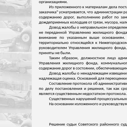
организациями.
Из приложенного к материалам дела пост
заказчика" усматривается, что администрации 
содержанию дорог, выполнению работ по зам
дождеприемных
колодцев от грязи, мусора, нал
Довод жалобы о неправильном определении о
не переданной Управлению жилищного фонда,
внимание по указанным выше основаниям. 
территориально относящейся к Нижегородском
руководителем Управления жилищного фонда, 
приняты не были.
Таким образом, должностное лицо адми
Управления жилищного фонда, коммунального
содержание дорог в состоянии, обеспечивающи
Довод жалобы о ненадлежащем извещен
надлежащая оценка. Оснований для переоценки 
Составление протокола об административн
по делу постановления и решения, так как с
является существенным недостатком протокола.
Существенных нарушений процессуальных 
На основании
изложенного
и руководству
Решение судьи Советского районного суд