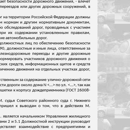
ает безопасности дорожного движения, - влечет
 переездов или других дорожных сооружений, в
рог на территории Российской Федерации должны
ским нормам и другим нормативным документам,
бо обследований дорог, проводимых с участием
 при их содержании установленным правилам,
ние автомобильных дорог.
 должностных лиц по обеспечению безопасности
90, должностные и иные лица, ответственные за
железнодорожные переезды и другие дорожные
нформировать участников дорожного движения о
ских средств, информационных щитов и средств
ичению движения на отдельных участках дорог,
тственным за содержание улично-дорожной сети
дороги около дома N <...> по ул. <...>, так как
ешетки к корпусу дождеприемника (ГОСТ 26008-
 судья Советского районного суда г. Нижнего
пр
ишел к выводам о том, что в действиях М.
 М. является начальником Управления жилищного
тами 2 и 5.1 Должностной инструкции руководит
ествляет взаимодействие с предприятиями и