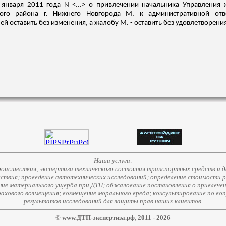
января 2011 года N <...> о привлечении начальника Управления 
кого района г. Нижнего Новгорода М. к административной от
й оставить без изменения, а жалобу М. - оставить без удовлетворени
Наши услуги:
исшествия; экспертиза технического состояния транспортных средств и д
ствия; проведение автотехнических исследований; определение стоимости 
е материального ущерба при ДТП; обжалование постановления о привлечени
страхового возмещения; возмещение морального вреда; консультирование по во
результатов исследований для защиты прав наших клиентов.
© www.ДТП-экспертиза.рф, 2011 - 2026