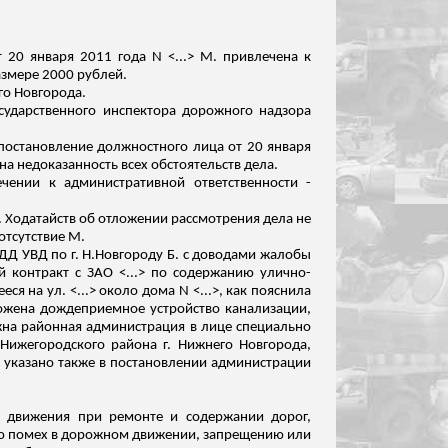
20 января 2011 года N <...> М. привлечена к
азмере 2000 рублей.
го Новгорода.
осударственного инспектора дорожного надзора
постановление должностного лица от 20 января
на недоказанность всех обстоятельств дела.
чении к административной ответственности -
. Ходатайств об отложении рассмотрения дела не
отсутствие М.
ДД УВД по г.
Н.Новгороду
Б. с доводами жалобы
й контракт с ЗАО <...> по содержанию улично-
ся на ул. <...> около дома N <...>, как пояснила
ложена
дождеприемное
устройство канализации,
жна районная администрация в лице специально
Нижегородского района г. Нижнего Новгорода,
, указано также в постановлении администрации
о движения при ремонте и содержании дорог,
ю помех в дорожном движении, запрещению или