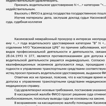
недействительным удовлетворить.
Признать водительское удостоверение N <...> категории "<.
недействительным.
Взыскать с ФИО3 в доход государства государственную пошл
Изучив материалы дела, заслушав доклад судьи Насоновой
суда, судебная коллегия
Касимовский
межрайонный прокурор в интересах неопределе
ему <...> года водительского удостоверения категории "В" N <
отделении МУЗ "
Касимовская
ЦРБ" по причине заболевания, кот
видов профессиональной деятельности и деятельности, связ
28.04.1993 N 377, является противопоказанием для допуска к
водительской деятельности решается индивидуально. Согласно
квалификационных экзаменов допускаются лица, прошедшие 
годности к управлению транспортными средствами соответствую
истец просил признать водительское удостоверение, выданное Ф
Ответчик иск не признал, пояснив, что в настоящее время 
допуска к управлению транспортными средствами медицинское
медицинскую справку.
Суд удовлетворил исковые требования, постановив указанн
В кассационной жалобе ФИО3 просит решение суда отменить
необоснованным, поскольку выводы суда не основаны на законе.
В возражениях на кассационную жалобу помощник
Касимов