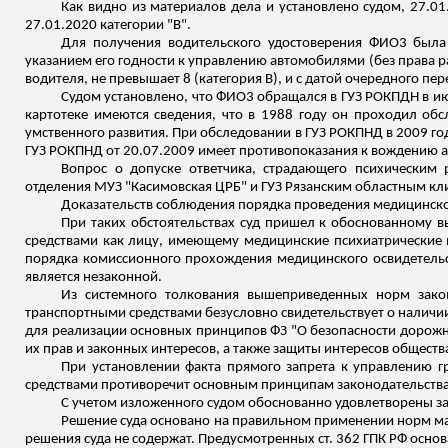
Как видно из материалов дела и установлено судом, 27.01
27.01.2020 категории "В".
Для получения водительского удостоверения ФИО3 была 
указанием его годности к управлению автомобилями (без права ра
водителя, не превышает 8 (категория В), и с датой очередного пе
Судом установлено, что ФИО3 обращался в ГУЗ РОКПДН в и
картотеке имеются сведения, что в 1988 году он проходил обс
умственного развития. При обследовании в ГУЗ РОКПНД в 2009 го
ГУЗ РОКПНД от 20.07.2009 имеет противопоказания к вождению а
Вопрос о допуске ответчика, страдающего психическим 
отделения МУЗ "
Касимовская
ЦРБ" и ГУЗ Рязанским областным кл
Доказательств соблюдения порядка проведения медицинског
При таких обстоятельствах суд пришел к обоснованному 
средствами как лицу, имеющему медицинские психиатрические 
порядка комиссионного прохождения медицинского освидетель
является незаконной.
Из системного толкования вышеприведенных норм закон
транспортными
средствами
безусловно свидетельствует о налич
для реализации основных принципов ФЗ "О безопасности дорожн
их прав и законных интересов, а также защиты интересов обществ
При установлении факта прямого запрета к управлению 
средствами противоречит основным принципам законодательства
С учетом изложенного судом обоснованно удовлетворены 
Решение суда основано на правильном применении норм ма
решения суда не содержат. Предусмотренных ст. 362 ГПК РФ осно