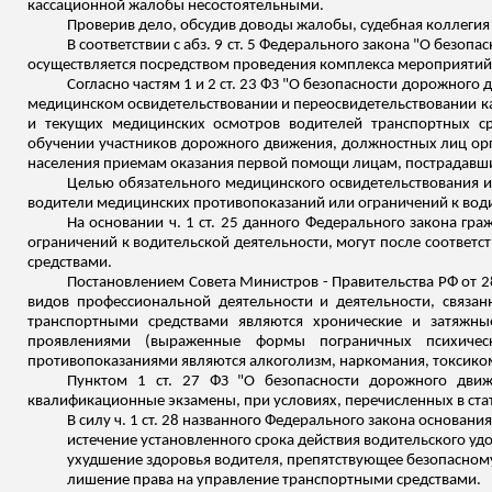
кассационной жалобы несостоятельными.
Проверив дело, обсудив доводы жалобы, судебная коллегия
В соответствии с
абз
. 9 ст. 5 Федерального закона "О безо
осуществляется посредством проведения комплекса мероприяти
Согласно частям 1 и 2 ст. 23 ФЗ "О безопасности дорожног
медицинском освидетельствовании и переосвидетельствовании ка
и текущих медицинских осмотров водителей транспортных с
обучении участников дорожного движения, должностных лиц орг
населения приемам оказания первой помощи лицам, пострадавш
Целью обязательного медицинского освидетельствования и 
водители медицинских противопоказаний или ограничений к води
На основании ч. 1 ст. 25 данного Федерального закона гр
ограничений к водительской деятельности, могут после соответ
средствами.
Постановлением Совета Министров - Правительства РФ от 
видов профессиональной деятельности и деятельности, связа
транспортными средствами являются хронические и затяжн
проявлениями (выраженные формы пограничных психическ
противопоказаниями
являются алкоголизм, наркомания, токсико
Пунктом 1 ст. 27 ФЗ "О безопасности дорожного движ
квалификационные экзамены, при условиях, перечисленных в стат
В силу ч. 1 ст. 28 названного Федерального закона основа
истечение установленного срока действия водительского уд
ухудшение здоровья водителя, препятствующее безопасно
лишение права на управление транспортными средствами.